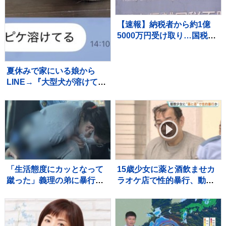
【速報】納税者から約1億
5000万円受け取り…国税職
員を懲戒免職処分 関東信越
国税局 詐欺などの疑いで刑
事告発も
夏休みで家にいる娘から
LINE→『大型犬が溶けて
る』と写真が送られてきて
いて…『愛おしい一枚』に1
万いいね「たぷたぷで草」
「無防備ｗｗ」
「生活態度にカッとなって
15歳少女に薬と酒飲ませカ
蹴った」義理の弟に暴行
ラオケ店で性的暴行、動画
41歳の女逮捕 群馬・渋川
撮影か 「先生」と呼ばれる
54歳男を再逮捕 これまで
にも同様の事件で2度逮捕