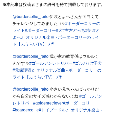
※本記事は投稿者さまの許可を得て掲載しております。
@bordercollie_raito
伊吹とよへさんが面白くて
チャレンジしてみました ‍♀️✨
#ボーダーコリーの
ライト
#ボーダーコリー
#犬
#右左どっち
#伊吹と
よへ
♬ オリジナル楽曲 - ボーダーコリーのライ
ト【ふうらいTV】 ⚡️☔️
@bordercollie_raito
我が家の教育係はウルルく
んです ✨
#ゴールデンレトリバー
#ゴルパピ
#子犬
#元保護猫
♬ オリジナル楽曲 - ボーダーコリーの
ライト【ふうらいTV】 ⚡️☔️
@bordercollie_raito
小さい兄ちゃんばっかりだ
から自分のサイズ感わからないよね
#ゴールデン
レトリバー
#goldenretriever
#ボーダーコリー
#boardercollie
#トイプードル
♬ オリジナル楽曲 -