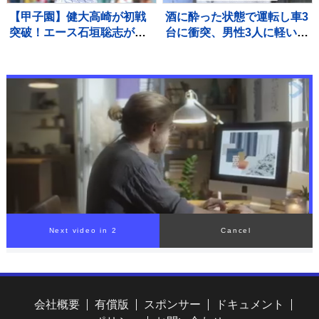
【甲子園】健大高崎が初戦
酒に酔った状態で運転し車3
突破！エース石垣聡志が八
台に衝突、男性3人に軽いけ
幡商打線を9回11K1失点完
がをさせた疑いで41歳の男
投 打線は13安打の7得点
逮捕 呼気から基準値超のア
の猛攻で快勝
ルコール検出 千葉・東関東
道
会社概要
有償版
スポンサー
ドキュメント