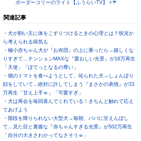
ボーダーコリーのライト【ふうらいTV】 ⚡️☔️
関連記事
・
犬が飼い主に体をこすりつけるときの心理とは？状況か
ら考えられる病気も
・
極小赤ちゃん犬が『お布団』の上に乗ったら→嬉しくな
りすぎて…テンションMAXな『愛おしい光景』が18万再生
「天使」「ぽてっとなるの尊い」
・
畑のトマトを食べようとして、叱られた犬→しょんぼり
顔をしていて…絶対に許してしまう『まさかの表情』が33
万再生「甘え上手ｗ」「可愛すぎ」
・
犬は再会を毎回喜んでくれている！きちんと触れて応え
てあげよう
・
階段を降りられない大型犬→毎朝、パパに甘えんぼし
て…見た目と裏腹な『赤ちゃんすぎる光景』が502万再生
「自分の大きさわかってなさそうｗ」