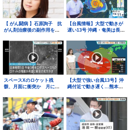
【 がん闘病 】石原詢子 抗
【台風情報】大型で動きが
がん剤治療後の副作用を吐
遅い13号 沖縄・奄美は長引
露「ままならない事が増え
く大雨・暴風などに厳重警
ては来てます」
戒 お盆休みは台風15号が
東・北日本に接近・上陸か
【7日これからの天気】
スペースXのロケット残
【大型で強い台風13号】沖
骸、月面に衝突か 月に探
縄付近で動き遅く…熊本で
査機を届けたあと役目を終
は36℃の猛烈な暑さも さ
えたロケットの一部が宇宙
らに台風15号が来週火曜～
空間に漂流していた
水曜ごろ北日本や関東に近
づくおそれ【気象予報士解
説】