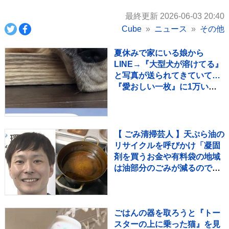
最終更新 2026-06-03 20:40
Cube
ニュース
その他
夏休みで家にいる娘から
LINE→『大型犬が溶けてる』
と写真が送られてきていて…
『愛おしい一枚』に1万いい
ね「たぷたぷで草」「無防備
ｗｗ」
【 ごみ清掃芸人 】天ぷら油の
リサイクルを呼びかけ「凝固
剤を買うお金や有料袋の地域
は油部分のごみが減るので、
節約にも繋がりますよ！」
【マシンガンズ滝沢】
ごはんの器を取ろうと『トー
スターの上に乗った猫』を見