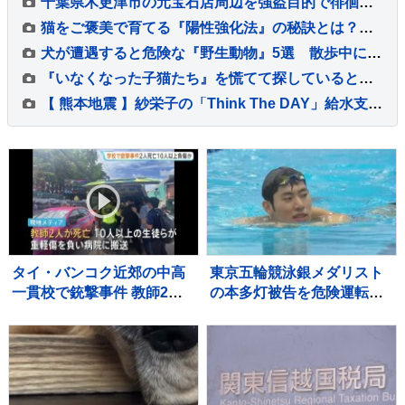
千葉県木更津市の元宝石店周辺を強盗目的で徘徊 男5人を逮捕 「ルパン3世」名乗り実行役に強盗するよう指示する男も 埼玉県警
猫をご褒美で育てる『陽性強化法』の秘訣とは？ 褒め方のコツや適切な取り入れ方を解説
犬が遭遇すると危険な『野生動物』5選 散歩中に出くわしてしまったらどうすべき？
『いなくなった子猫たち』を慌てて探していると…『まさかの場所』に集まっている光景が41万表示「凄いところにｗ」「３匹と思ったらｗ」
【 熊本地震 】紗栄子の「Think The DAY」給水支援を報告〝動物たちへの支援も並行〟 自身の会社での事業でも〝支援活動を支える〟
タイ・バンコク近郊の中高
東京五輪競泳銀メダリスト
一貫校で銃撃事件 教師2人
の本多灯被告を危険運転傷
死亡10人以上の生徒ら重軽
害罪で起訴 東京地検立川
傷 銃撃犯は学校の生徒と
支部
の情報、現場で死亡と地元
当局