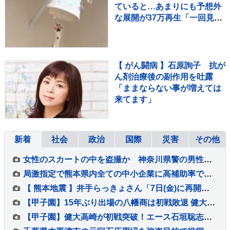
ていると…あまりにも予想外
な展開が37万再生「一回見て
くるの可愛いｗ」「声出た
ｗ」
【 がん闘病 】石原詢子 抗が
ん剤治療後の副作用を吐露
「ままならない事が増えては
来てます」
新着
社会
政治
国際
災害
その他
女性のスカートの中を盗撮か 神奈川県警の男性巡査部長（30代）を書類送検 「約2、3年前から盗撮」容疑認める 男性は依願退職
局激指定で熊本県内全ての中小企業に高補助率で復旧支援へ 政府の非常災害対策本部会議で高市総理が明らかに
【 熊本地震 】井手らっきょさん「7日(金)に再開出来ます」バーの再開を宣言「熊本は1歩ずつ前へ進みます」
【甲子園】15年ぶり出場の八幡商は初戦敗退 健大高崎に敗れる 5回に打者一巡の猛攻浴び6失点 背番号11久保田が4回1失点好投 9回意地の1点
【甲子園】健大高崎が初戦突破！エース石垣聡志が八幡商打線を9回11K1失点完投 打線は13安打の7得点の猛攻で快勝