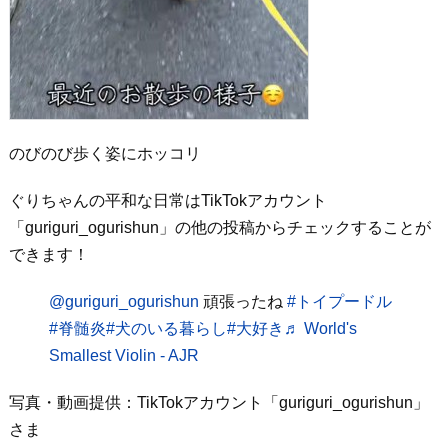
のびのび歩く姿にホッコリ
ぐりちゃんの平和な日常はTikTokアカウント
「guriguri_ogurishun」の他の投稿からチェックすることが
できます！
@guriguri_ogurishun
頑張ったね
#トイプードル
#脊髄炎
#犬のいる暮らし
#大好き
♬ World's
Smallest Violin - AJR
写真・動画提供：TikTokアカウント「guriguri_ogurishun」
さま