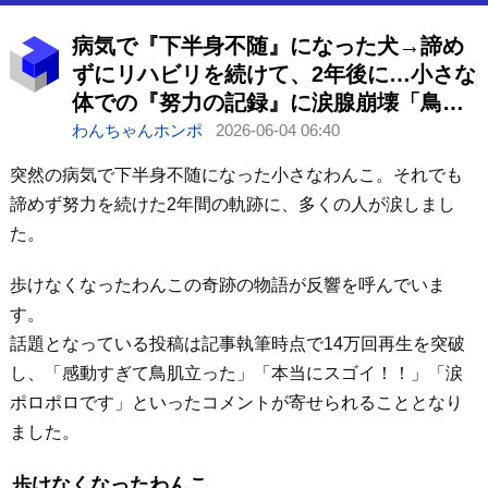
病気で『下半身不随』になった犬→諦め
ずにリハビリを続けて、2年後に…小さな
体での『努力の記録』に涙腺崩壊「鳥肌
立った」「本当にスゴイ」
わんちゃんホンポ
2026-06-04 06:40
突然の病気で下半身不随になった小さなわんこ。それでも
諦めず努力を続けた2年間の軌跡に、多くの人が涙しまし
た。
歩けなくなったわんこの奇跡の物語が反響を呼んでいま
す。
話題となっている投稿は記事執筆時点で14万回再生を突破
し、「感動すぎて鳥肌立った」「本当にスゴイ！！」「涙
ポロポロです」といったコメントが寄せられることとなり
ました。
歩けなくなったわんこ