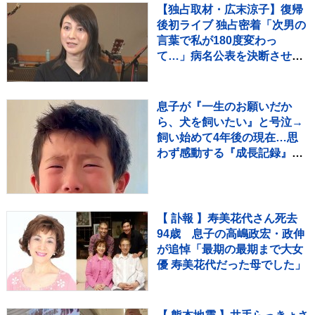
【独占取材・広末涼子】復帰
後初ライブ 独占密着「次男の
言葉で私が180度変わっ
て…」病名公表を決断させ
た“次男の言葉”（特別インタ
ビュー）
息子が『一生のお願いだか
ら、犬を飼いたい』と号泣→
飼い始めて4年後の現在…思
わず感動する『成長記録』が
255万再生「素敵」「愛溢れ
てる」
【 訃報 】寿美花代さん死去
94歳 息子の高嶋政宏・政伸
が追悼「最期の最期まで大女
優 寿美花代だった母でした」