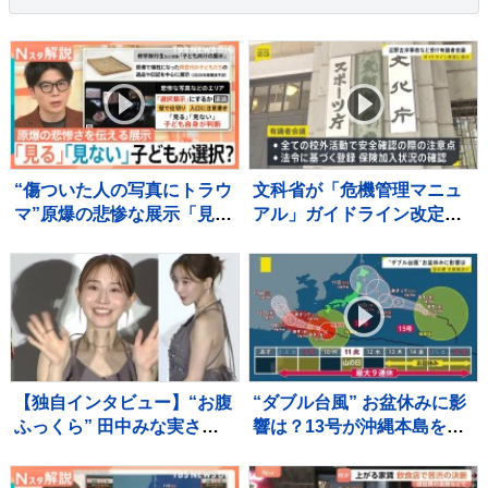
“傷ついた人の写真にトラウ
文科省が「危機管理マニュ
マ”原爆の悲惨な展示「見
アル」ガイドライン改定
る」「見ない」子どもが選
へ 辺野古転覆事故・磐越
択に賛否【Nスタ解説】
道バス事故…学校外の事故
相次ぐ 有識者会議で議論
し年内に取りまとめへ
【独自インタビュー】“お腹
“ダブル台風” お盆休みに影
ふっくら” 田中みな実さ
響は？13号が沖縄本島を直
ん 結婚・妊娠発表後初
撃へ 欠航・ホテルのキャ
“プライベートな時間” は？
ンセル相次ぐ 週明け15号