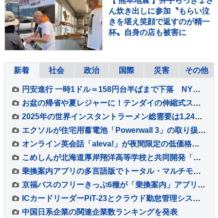
【 熊本地震 】井手らっきょさ
ん炊き出しに参加〝もらい泣
きを堪え笑顔で返すのが精一
杯〟自身の店も被害に
新着
社会
政治
国際
災害
その他
円安進行 一時1ドル＝158円台半ばまで下落 NY市場での原油価格上昇をきっかけに
お盆の帰省や夏レジャーに！テンダイの伸縮式スツールで家族分の座席を確保
2025年の世界インスタントラーメン総需要は1,242.1億食に
エクソルが住宅用蓄電池「Powerwall 3」の取り扱いを開始
オンライン英会話「aleva!」が夜間限定の低価格プランを提供開始
こめしんが北海道厚岸翔洋高等学校と共同開発「カレー＆いかくんおむすび」を発売
乗換案内アプリの多言語版でトータル・マルチモーダル経路検索が利用可能に
京福バスのフリーきっぷ6種が「乗換案内」アプリで利用可能に
ICカードリーダーPiT-23とクラウド勤怠管理システムRecoRuが連携開始
中国日系企業の関連企業数ランキングを発表