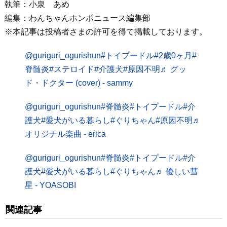
執筆：小泉 あめ
編集：わんちゃんホンポニュース編集部
※本記事は投稿者さまの許可を得て掲載しております。
@guriguri_ogurishun
#トイプードル
#2歳0ヶ月
#
脊髄炎
#ステロイド
#介護犬
#原因不明
♬ グッ
ド・ドクター (cover) - sammy
@guriguri_ogurishun
#脊髄炎
#トイプードル
#介
護犬
#愛犬がいる暮らし
#ぐりちゃん
#原因不明
♬
オリジナル楽曲 - erica
@guriguri_ogurishun
#脊髄炎
#トイプードル
#介
護犬
#愛犬がいる暮らし
#ぐりちゃん
♬ 優しい彗
星 - YOASOBI
関連記事