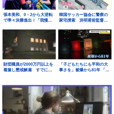
張本美和、0－2から大逆転
韓国サッカー協会に警察の
で準々決勝進出！「我慢す
家宅捜索 洪明甫前監督の
ればチャンスあると思って
選考過程で“不当な介入”な
いた」松島輝空らもベスト8
かったか捜査 李在明大統
入り【卓球・WTT横浜】
領も「身内重視の人事の失
敗」痛烈批判
財団職員が2000万円以上を
「子どもたちにも平和の大
着服し懲戒解雇 すでに全
事さを」被爆から81年 「原
額を弁済 宇都宮市
爆の日」広島で犠牲者を追
悼する灯ろう流し 灯ろう
には原爆で亡くなった家族
や知人の名前