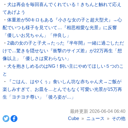
・
犬は再会を毎回喜んでくれている！きちんと触れて応え
てあげよう
・
体重差が50キロもある『小さな女の子と超大型犬』→心
配でいつも様子を見ていて…『相思相愛な光景』に反響
「優しいお兄ちゃん」「仲良し」
・
2歳の女の子と子犬→たった『半年間』一緒に過ごしただ
けで…驚きを隠せない『衝撃のサイズ差』が22万再生「想
像以上」「優しさは変わらない」
・
犬を抱きしめるのはNG！飼い主にやめてほしい５つのこ
と
・
『ごはん、はやくぅ』食いしん坊な赤ちゃん犬→ご飯が
楽しみすぎて、お皿を…とんでもなく可愛い光景が15万再
生「ヨチヨチ尊い」「後ろ姿が…」
最終更新 2026-06-04 06:40
Cube
ニュース
その他