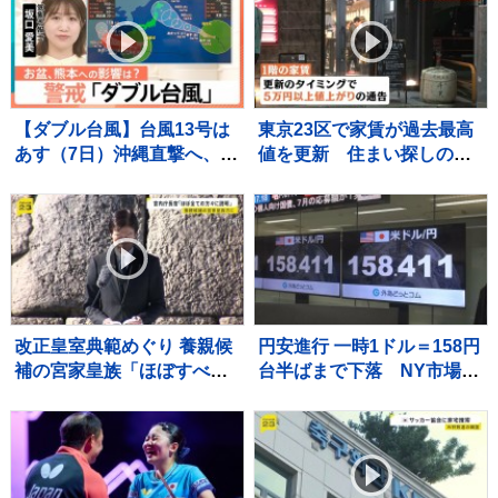
が北日本に接近【news23】
【ダブル台風】台風13号は
東京23区で家賃が過去最高
あす（7日）沖縄直撃へ、台
値を更新 住まい探しの苦
風15号お盆休み前半に北日
悩に居酒屋は家賃値上げで
本～東日本に接近するおそ
苦渋の決断も…
れ【Nスタ解説】
改正皇室典範めぐり 養親候
円安進行 一時1ドル＝158円
補の宮家皇族「ほぼすべて
台半ばまで下落 NY市場で
の方々に説明」 宮内庁長官
の原油価格上昇をきっかけ
明かす 男系男子の養子候
に
補は「把握せず」