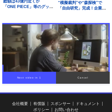
総額は43億円近くか
“模擬裁判”や“森探検”で
「ONE PIECE」等のグッズ
「自由研究」完成！企業
を大量に注文しキャンセル
の“お助けプラン”続々
繰り返した偽計業務妨害の
【THE TIME,】
疑いで女（32）逮捕「日々
の生活でストレスたま
り」 警視庁
会社概要
有償版
スポンサー
ドキュメント
ポリシー
お問い合わせ