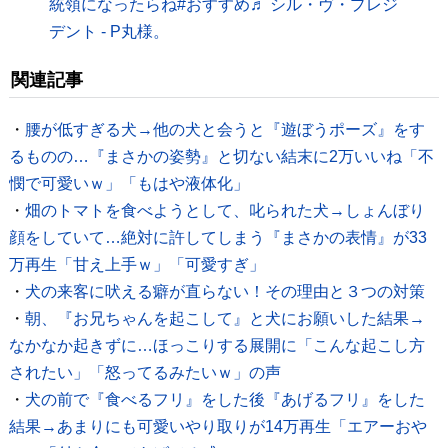
統領になったらね
#おすすめ
♬ シル・ヴ・プレジ
デント - P丸様。
関連記事
・
腰が低すぎる犬→他の犬と会うと『遊ぼうポーズ』をす
るものの…『まさかの姿勢』と切ない結末に2万いいね「不
憫で可愛いｗ」「もはや液体化」
・
畑のトマトを食べようとして、叱られた犬→しょんぼり
顔をしていて…絶対に許してしまう『まさかの表情』が33
万再生「甘え上手ｗ」「可愛すぎ」
・
犬の来客に吠える癖が直らない！その理由と３つの対策
・
朝、『お兄ちゃんを起こして』と犬にお願いした結果→
なかなか起きずに…ほっこりする展開に「こんな起こし方
されたい」「怒ってるみたいｗ」の声
・
犬の前で『食べるフリ』をした後『あげるフリ』をした
結果→あまりにも可愛いやり取りが14万再生「エアーおや