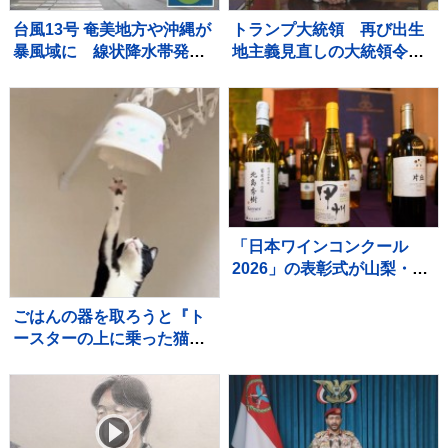
台風13号 奄美地方や沖縄が
トランプ大統領 再び出生
暴風域に 線状降水帯発生
地主義見直しの大統領令に
のおそれも 観光シーズン
署名 「出産ツーリズム」を
迎えるも国際通りでは臨時
禁止 法廷闘争は必至
休業が相次ぐ 8日にかけて
暴風・高波・土砂災害に厳
重警戒
「日本ワインコンクール
2026」の表彰式が山梨・甲
府で開催！ 甲州ワインが悲
願の最高賞を初受賞
ごはんの器を取ろうと『ト
ースターの上に乗った猫』
を見ていると…あまりにも
予想外な展開が37万再生
「一回見てくるの可愛い
ｗ」「声出たｗ」