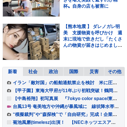
杯〟自身の店も被害に
【熊本地震 】 ダレノガレ明
美 支援物資を呼びかけ 週
末に現地で炊きだし「たくさ
んの物資が届きはじめまし
た！」「皆様本当に本当にあ
りがとうございます」
新着
社会
政治
国際
災害
その他
イラン「敵対国」の船舶通航禁止を検討 米に圧力の狙いか
【甲子園】東海大甲府が11年ぶり初戦突破！鶴岡東に快勝 主将・田中楓真が3安打など計12安打 左腕・熊谷晄→エース村尾竜弦の好継投
【中島裕翔】初写真展 『7okyo color space/東京色空間 ～#COT7DF～』 本日7日(金)より開催！！
台風13号 奄美地方や沖縄が暴風域に 線状降水帯発生のおそれも 観光シーズン迎えるも国際通りでは臨時休業が相次ぐ 8日にかけて暴風・高波・土砂災害に厳重警戒
“模擬裁判”や“森探検”で「自由研究」完成！企業の“お助けプラン”続々【THE TIME,】
菊池風磨(timelesz)出演！ 【NECネッツエスアイ】 新TVCM「切らせない篇」公開！！