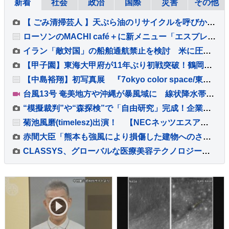
新着
社会
政治
国際
災害
その他
【 ごみ清掃芸人 】天ぷら油のリサイクルを呼びかけ「凝固剤を買うお金や有料袋の地域は油部分のごみが減るので、節約にも繋がりますよ！」【マシンガンズ滝沢】
ローソンのMACHI café＋に新メニュー「エスプレッソトニック」が登場
イラン「敵対国」の船舶通航禁止を検討 米に圧力の狙いか
【甲子園】東海大甲府が11年ぶり初戦突破！鶴岡東に快勝 主将・田中楓真が3安打など計12安打 左腕・熊谷晄→エース村尾竜弦の好継投
【中島裕翔】初写真展 『7okyo color space/東京色空間 ～#COT7DF～』 本日7日(金)より開催！！
台風13号 奄美地方や沖縄が暴風域に 線状降水帯発生のおそれも 観光シーズン迎えるも国際通りでは臨時休業が相次ぐ 8日にかけて暴風・高波・土砂災害に厳重警戒
“模擬裁判”や“森探検”で「自由研究」完成！企業の“お助けプラン”続々【THE TIME,】
菊池風磨(timelesz)出演！ 【NECネッツエスアイ】 新TVCM「切らせない篇」公開！！
赤間大臣「熊本も強風により損傷した建物へのさらなる被害に注意」 台風13号接近で政府が「災害警戒会議」開催
CLASSYS、グローバルな医療美容テクノロジー企業への変革を加速させるべく、Samsung ElectronicsおよびVunoの元幹部であるTaek-Soo Kim博士を最高技術責任者（CTO）に任命