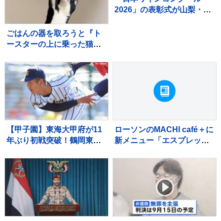
2026」の表彰式が山梨・甲
府で開催！ 甲州ワインが悲
願の最高賞を初受賞
ごはんの器を取ろうと『ト
ースターの上に乗った猫』
を見ていると…あまりにも
予想外な展開が37万再生
「一回見てくるの可愛い
ｗ」「声出たｗ」
【甲子園】東海大甲府が11
ローソンのMACHI café＋に
年ぶり初戦突破！鶴岡東に
新メニュー「エスプレッソ
快勝 主将・田中楓真が3安
トニック」が登場
打など計12安打 左腕・熊
谷晄→エース村尾竜弦の好
継投