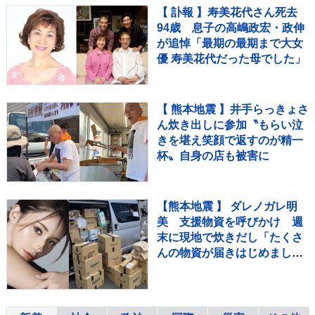
【 訃報 】寿美花代さん死去
94歳 息子の高嶋政宏・政伸
が追悼「最期の最期まで大女
優 寿美花代だった母でした」
【 熊本地震 】井手らっきょさ
ん炊き出しに参加〝もらい泣
きを堪え笑顔で返すのが精一
杯〟自身の店も被害に
【熊本地震 】 ダレノガレ明
美 支援物資を呼びかけ 週
末に現地で炊きだし「たくさ
んの物資が届きはじめまし
た！」「皆様本当に本当にあ
りがとうございます」