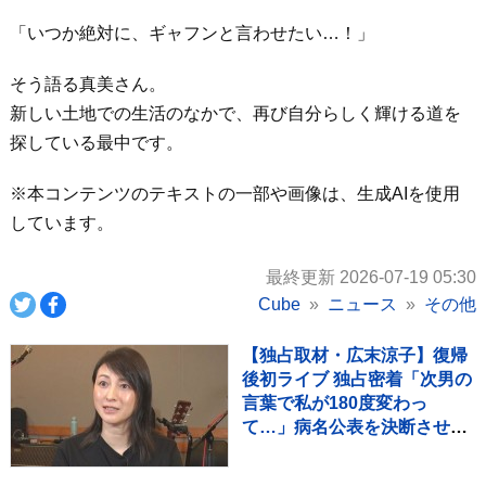
「いつか絶対に、ギャフンと言わせたい…！」
そう語る真美さん。
新しい土地での生活のなかで、再び自分らしく輝ける道を
探している最中です。
※本コンテンツのテキストの一部や画像は、生成AIを使用
しています。
最終更新 2026-07-19 05:30
Cube
ニュース
その他
【独占取材・広末涼子】復帰
後初ライブ 独占密着「次男の
言葉で私が180度変わっ
て…」病名公表を決断させ
た“次男の言葉”（特別インタ
ビュー）