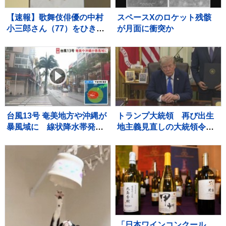
【速報】歌舞伎俳優の中村
スペースXのロケット残骸
小三郎さん（77）をひき逃
が月面に衝突か
げの疑いで書類送検 東
京・新宿区の路上で歩行者
の20代女性をはねてけがを
させたうえ、そのまま逃走
か 警視庁
台風13号 奄美地方や沖縄が
トランプ大統領 再び出生
暴風域に 線状降水帯発生
地主義見直しの大統領令に
のおそれも 観光シーズン
署名 「出産ツーリズム」を
迎えるも国際通りでは臨時
禁止 法廷闘争は必至
休業が相次ぐ 8日にかけて
暴風・高波・土砂災害に厳
重警戒
「日本ワインコンクール