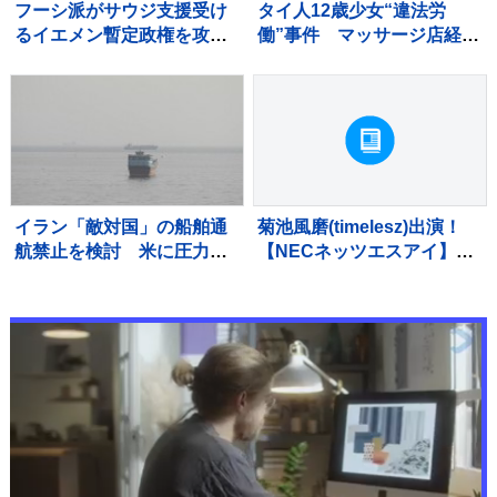
フーシ派がサウジ支援受け
タイ人12歳少女“違法労
るイエメン暫定政権を攻
働”事件 マッサージ店経営
撃 少なくとも45人死亡
の52歳男に拘禁刑6年、罰
金200万円求刑 弁護側は
無罪主張
イラン「敵対国」の船舶通
菊池風磨(timelesz)出演！
航禁止を検討 米に圧力の
【NECネッツエスアイ】
狙いか
新TVCM「切らせない篇」
公開！！