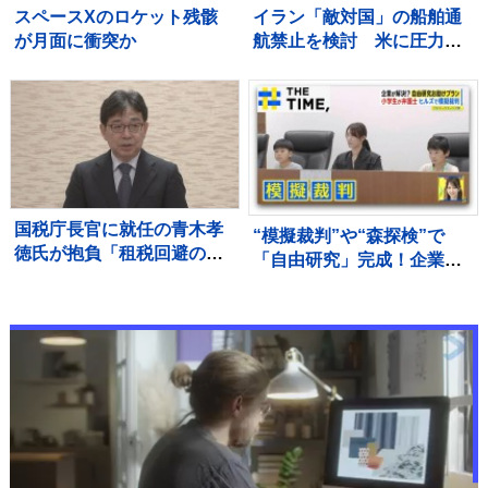
スペースXのロケット残骸
イラン「敵対国」の船舶通
が月面に衝突か
航禁止を検討 米に圧力の
狙いか
国税庁長官に就任の青木孝
“模擬裁判”や“森探検”で
徳氏が抱負「租税回避のス
「自由研究」完成！企業
キームは課税の公平が損な
の“お助けプラン”続々
われ、納税者の信頼を揺る
【THE TIME,】
がす」