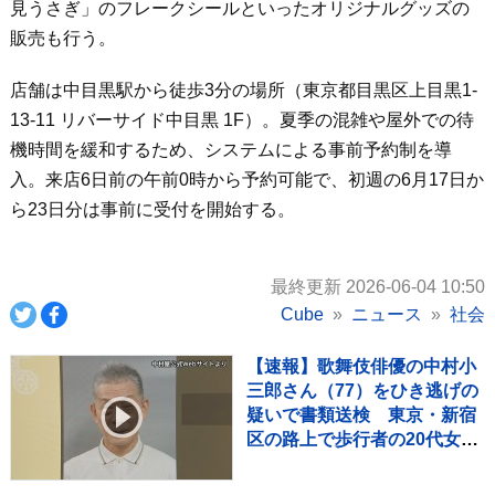
見うさぎ」のフレークシールといったオリジナルグッズの
販売も行う。
店舗は中目黒駅から徒歩3分の場所（東京都目黒区上目黒1-
13-11 リバーサイド中目黒 1F）。夏季の混雑や屋外での待
機時間を緩和するため、システムによる事前予約制を導
入。来店6日前の午前0時から予約可能で、初週の6月17日か
ら23日分は事前に受付を開始する。
最終更新 2026-06-04 10:50
Cube
ニュース
社会
【速報】歌舞伎俳優の中村小
三郎さん（77）をひき逃げの
疑いで書類送検 東京・新宿
区の路上で歩行者の20代女性
をはねてけがをさせたうえ、
そのまま逃走か 警視庁