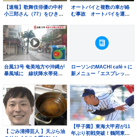
【速報】歌舞伎俳優の中村
オートバイと複数の車が絡
小三郎さん（77）をひき逃
む事故 オートバイを運転
げの疑いで書類送検 東
していた男性（49）が死
京・新宿区の路上で歩行者
亡 当初警察は現場から車
の20代女性をはねてけがを
が立ち去ったとみて捜査
させたうえ、そのまま逃走
も その後ひき逃げの可能性
か 警視庁
は低く
台風13号 奄美地方や沖縄が
ローソンのMACHI café＋に
暴風域に 線状降水帯発生
新メニュー「エスプレッソ
のおそれも 観光シーズン
トニック」が登場
迎えるも国際通りでは臨時
休業が相次ぐ 8日にかけて
暴風・高波・土砂災害に厳
重警戒
【甲子園】東海大甲府が11
【 ごみ清掃芸人 】天ぷら油
年ぶり初戦突破！鶴岡東に