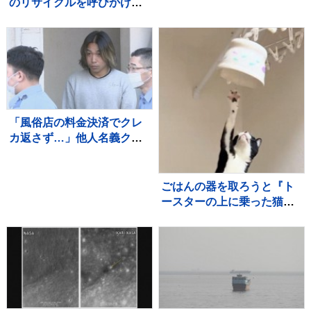
のリサイクルを呼びかけ
快勝 主将・田中楓真が3安
「凝固剤を買うお金や有料
打など計12安打 左腕・熊
袋の地域は油部分のごみが
谷晄→エース村尾竜弦の好
減るので、節約にも繋がり
継投
ますよ！」【マシンガンズ
滝沢】
「風俗店の料金決済でクレ
カ返さず…」他人名義クレ
カで商品購入か 風俗店従
業員の男（23）を逮捕 自
宅からは他人名義のクレカ
ごはんの器を取ろうと『ト
複数枚 警視庁
ースターの上に乗った猫』
を見ていると…あまりにも
予想外な展開が37万再生
「一回見てくるの可愛い
ｗ」「声出たｗ」