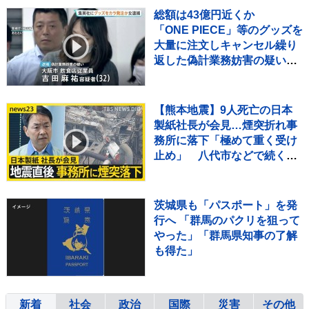
総額は43億円近くか
「ONE PIECE」等のグッズを
大量に注文しキャンセル繰り
返した偽計業務妨害の疑いで
女（32）逮捕「日々の生活で
ストレスたまり」 警視庁
【熊本地震】9人死亡の日本
製紙社長が会見…煙突折れ事
務所に落下「極めて重く受け
止め」 八代市などで続く断
水解消のカギは“配水
管”【news23】
茨城県も「パスポート」を発
行へ 「群馬のパクリを狙って
やった」「群馬県知事の了解
も得た」
新着
社会
政治
国際
災害
その他