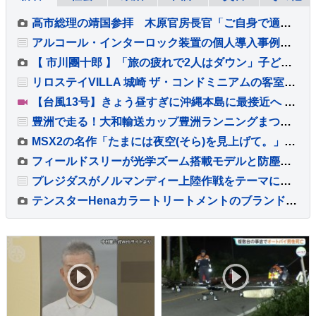
高市総理の靖国参拝 木原官房長官「ご自身で適切に判断」
アルコール・インターロック装置の個人導入事例レポートを公開
【 市川團十郎 】「旅の疲れで2人はダウン」子どもたちと〝海外の南国リゾート〟で過ごす夏休み「看病おえて、私は泳ぐ！」
リロステイVILLA 城崎 ザ・コンドミニアムの客室で本格生ビール体験
【台風13号】きょう昼すぎに沖縄本島に最接近へ 奄美と沖縄は暴風域に 空の便約400便が欠航・路線バスやモノレールが終日運休 8日朝にかけて線状降水帯が発生するおそれも
豊洲で走る！大和輸送カップ豊洲ランニングまつり10月10日開催
MSX2の名作「たまには夜空(そら)を見上げて。」がNintendo Switchで登場
フィールドスリーが光学ズーム搭載モデルと防塵・防水仕様のデジタルカメラ2機種を8月7日より発売
プレジダスがノルマンディー上陸作戦をテーマにした限定ウォッチ2種を発売
テンスターHenaカラートリートメントのブランドアンバサダーに田中律子さんが就任