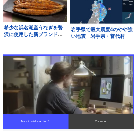
希少な浜名湖産うなぎを贅
岩手県で最大震度4のやや強
沢に使用した新ブランド
い地震 岩手県・普代村
「井口の誉」が誕生