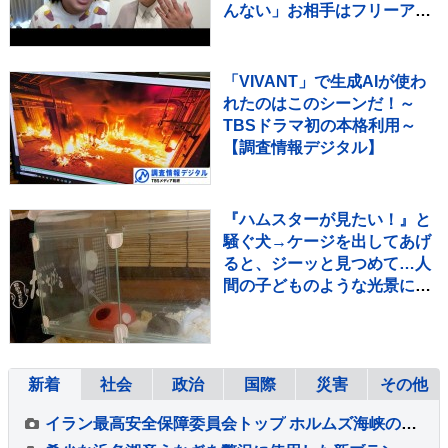
んない」お相手はフリーアナ
ウンサー・佐藤佳奈さん ジ
ャンボたかお大祝福
「VIVANT」で生成AIが使わ
れたのはこのシーンだ！～
TBSドラマ初の本格利用～
【調査情報デジタル】
『ハムスターが見たい！』と
騒ぐ犬→ケージを出してあげ
ると、ジーッと見つめて…人
間の子どものような光景に反
響「なんて尊いの」「姿勢が
ｗ」
新着
社会
政治
国際
災害
その他
イラン最高安全保障委員会トップ ホルムズ海峡の通航再開に6つの条件提示 アメリカに制裁や海上封鎖の解除など要求