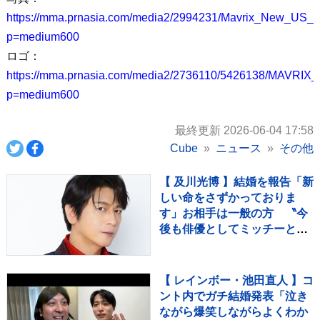
https://mma.prnasia.com/media2/2994231/Mavrix_New_US_
p=medium600
ロゴ：
https://mma.prnasia.com/media2/2736110/5426138/MAVRIX_
p=medium600
最終更新 2026-06-04 17:58
Cube
ニュース
その他
【 及川光博 】結婚を報告「新
しい命をさずかっておりま
す」お相手は一般の方 〝今
後も俳優としてミッチーとし
て精進〟【 コメント全文 】
【 レインボー・池田直人 】コ
ント内でガチ結婚発表「泣き
ながら爆笑しながらよくわか