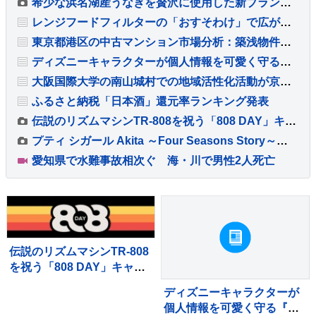
希少な浜名湖産うなぎを贅沢に使用した新ブランド「井口の誉」が誕生
レンジフードフィルターの「おすそわけ」で広がる予防掃除の輪
東京都港区の中古マンション市場分析：築浅物件の滞留と築古物件の堅調な需要
ディズニーキャラクターが個人情報を可愛く守る『カードケース』が新発売
大阪国際大学の南山城村での地域活性化活動が京都府から8年連続で評価
ふるさと納税「日本酒」還元率ランキング発表
伝説のリズムマシンTR-808を祝う「808 DAY」キャンペーンが8月に開催
プティ シガール Akita ～Four Seasons Story～発売
愛知県で水難事故相次ぐ 海・川で男性2人死亡
伝説のリズムマシンTR-808
を祝う「808 DAY」キャン
ペーンが8月に開催
ディズニーキャラクターが
個人情報を可愛く守る『カ