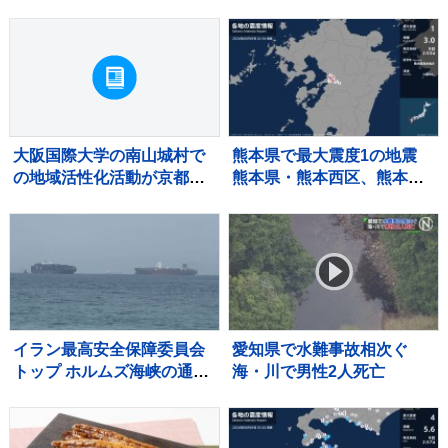
防掃除の輪
大阪国際大学の南山城村で
熊本県で最大震度1の地震
の地域活性化活動が京都府
熊本県・熊本西区、熊本南
から8年連続で評価
区、宇土市、宇城市、熊本
美里町、甲佐町
イラン最高安全保障委員会
愛知県で水難事故相次ぐ
トップ ホルムズ海峡の通航
海・川で男性2人死亡
再開に6つの条件提示 アメ
リカに制裁や海上封鎖の解
除など要求