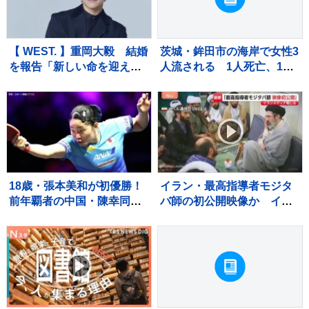
出来ず
【 WEST. 】重岡大毅 結婚
茨城・鉾田市の海岸で女性3
を報告「新しい命を迎えま
人流される 1人死亡、1人
した」「一日一日を大切に
重体 現場は人工岬「ヘッ
生きていこうと、覚悟を新
ドランド」近くで遊泳禁止
たにしています」【 報告全
エリア
文 】
18歳・張本美和が初優勝！
イラン・最高指導者モジタ
前年覇者の中国・陳幸同に4
バ師の初公開映像か イラ
ー2で勝利【WTTチャンピ
ンメディア報じる
オンズ横浜】