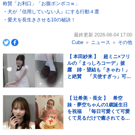
称賛「お利口」「お腹ポンポコｗ」
・
犬が『信用していない人』にする行動４選
・
愛犬を長生きさせる10の秘訣！
最終更新 2026-06-04 17:00
Cube
ニュース
その他
【 本田紗来 】 超ミニ×フリ
ルの「まっしろコーデ」披
露 姉・望結も「きゃわ！」
と絶賛 「天使すぎっ」可愛
さにファン歓喜
【 辻希美・長女 】 希空
妹・夢空ちゃんの1歳誕生日
を祝福 「毎日可愛くて可愛
くて見るだけで癒されてる
よ」 「姉妹で沢山お出かけし
たりしようね」