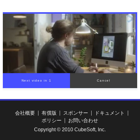
夜（8日）東京駅出発 けさ
に“穴”を 最新の研究発表
新大阪駅に到着 今回一夜
が波紋…長崎原爆から81
限定も今後の運行も検討
年 置き去りの被爆体験者
JR東海
【NO WARプロジェクト つ
なぐ、つながる】
会社概要
有償版
スポンサー
ドキュメント
ポリシー
お問い合わせ
Copyright © 2010 CubeSoft, Inc.