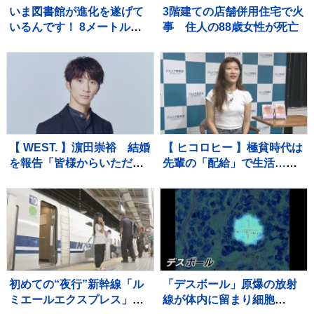
いま図書館が進化を遂げて
3階建ての店舗併用住宅で火
いるんです！ 8メートルの
事 住人の88歳女性が死亡
巨大本棚に、3Dプリンタ
ー、音楽スタジオまで！ 図
書館の専門家が厳選した進
化系図書館ベスト7をご紹
介！
【 WEST. 】濵田崇裕 結婚
【 ヒコロヒー 】極貧時代は
を報告「皆様からいただい
先輩の「配給」で生活…今
た力を少しでもお返しでき
や後輩に「お前も食う
るよう、これからも精進し
か？」と500円のアイスを
てまいります」
奢れるまでに成長
初めての“夜行”新幹線「ル
「デスボール」原爆の放射
ミエールエクスプレス」昨
線が体内に留まり細胞