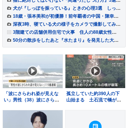
猫に絶対してはいけない『間違ったしつけ方』5選 悪影響を及ぼす理由や正しい教え方を解説
犬が『しっぽを振っている』ときの心理3選 しっぽの動きから愛犬の感情を読み取る方法とは？
18歳・張本美和が初優勝！前年覇者の中国・陳幸同に4ー2で勝利【WTTチャンピオンズ横浜】
深夜3時、寝ている犬の様子をカメラで撮影してみた結果→お水のお皿に頭を…予想外だったハプニングが15万再生「帽子で草」「プハッｗｗ」
3階建ての店舗併用住宅で火事 住人の88歳女性が死亡
50分の散歩をしたあと『水たまり』を発見した大型犬…思わず同情する『まさかの行動』に反響「やってくれましたねｗ」「問題児っぷりが魅力」
「波にさらわれ姿が見えな
孤立していた約390人の下
い」男性（38）波にさらわ
山始まる 土石流で橋が崩
れ死亡 交際相手と海岸を
落 長野・安曇野市北アル
散歩中 当時は波浪注意報
プス燕岳の登山口 土石流
千葉・いすみ市
で配管壊れ約1600軒の旅
館・別荘に温泉のお湯供給