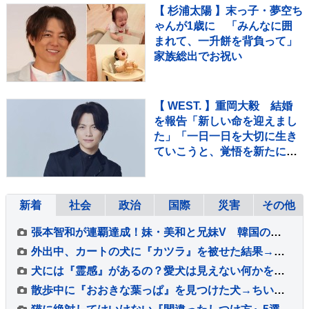
【 杉浦太陽 】末っ子・夢空ち
ゃんが1歳に 「みんなに囲
まれて、一升餅を背負って」
家族総出でお祝い
【 WEST. 】重岡大毅 結婚
を報告「新しい命を迎えまし
た」「一日一日を大切に生き
ていこうと、覚悟を新たにし
ています」【 報告全文 】
新着
社会
政治
国際
災害
その他
張本智和が連覇達成！妹・美和と兄妹V 韓国のオ・ジュンソンに逆転勝利【WTTチャンピオンズ横浜】
外出中、カートの犬に『カツラ』を被せた結果→通りすがりの人に『赤ちゃん』と勘違いされて…『思わず納得する光景』とまんざらでもない顔に反響
犬には『霊感』があるの？愛犬は見えない何かを感知している？異様な行動の意味まで解説
散歩中に『おおきな葉っぱ』を見つけた犬→ちいさな体で一生懸命に…『誇らしげな光景』が可愛すぎると8万再生「宝物見つけたね」「お土産かな」