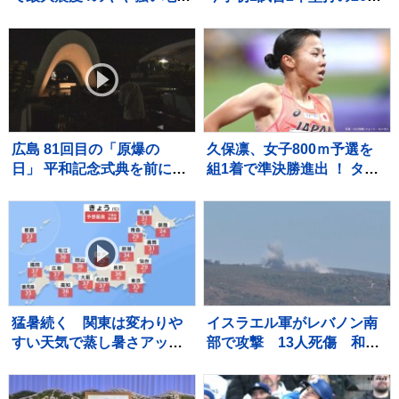
震 長崎県・雲仙市、熊本
も反撃及ばず、ド軍6戦連続
県・八代市、宇城市、上天
逆転負けで今季ワースト更
草市
新の6連敗 今永は8勝目
広島 81回目の「原爆の
久保凛、女子800ｍ予選を
日」 平和記念式典を前に犠
組1着で準決勝進出 ！ タイ
牲者を追悼 松井一実市長は
ムは2分03秒27で全体トッ
核廃絶訴えへ
プ【U20世界陸上】
猛暑続く 関東は変わりや
イスラエル軍がレバノン南
すい天気で蒸し暑さアッ
部で攻撃 13人死傷 和平
プ 台風13号は大東島地方
協議への影響懸念
接近へ