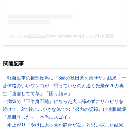
フレブルのぼんぼん(@bon.bonstagram)がシェアした投稿
関連記事
・
軽自動車の後部座席に『3頭の秋田犬を乗せた』結果→一
番体格のいいワンコが…思っていたのと違う光景が20万再
生「遠慮してて草」「困り顔ｗ」
・
病気で『下半身不随』になった犬→諦めずにリハビリを
続けて、2年後に…小さな体での『努力の記録』に涙腺崩壊
「鳥肌立った」「本当にスゴイ」
・
雨上がり『やけに大型犬が静かだな』と思い探した結果