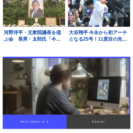
河野洋平・元衆院議長を偲
大谷翔平 今永から初アーチ
ぶ会 長男・太郎氏「今年
となる25号！11度目の先頭
の訪中が心残り」「具合が
打者弾で通算35本目、日本
悪くなる前、父は自分の人
選手最多のイチローまであ
生は良い人生だったなと」
と2本