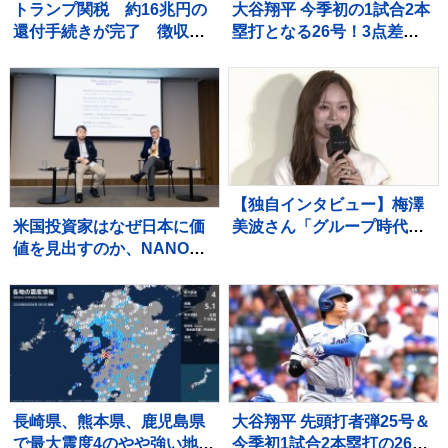
トランプ関税 約16兆円の
大谷翔平 今季初の1試合2本
還付手続きが完了 徴収総
塁打となる26号！3点差の8
額の6割に相当
回反撃のツーランに敵地は
騒然 1点差に詰め寄る
【独自インタビュー】梅澤
米国投資家はなぜ日本に価
美波さん「グループ時代は
値を見出すのか、NANOホ
なんかすごく時間に追われ
ールディングス特別対談で
てて」 乃木坂46 卒業後の
語られた日本発サイエンス
変化 “仕事前のゆったり時
の可能性
間” とは
長崎県、熊本県、鹿児島県
大谷翔平 先頭打者弾25号＆
で最大震度4のやや強い地
今季初1試合2本塁打の26号