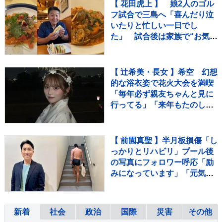
【 花田虎上 】 娘2人のゴル
フ試合で三島へ「喜んだり泣
いたりと忙しい一日でし
た」 試合後は家族で“お気に
入りイタリアン”へ
【 辻希美・長女 】希空 幻想
的な浴衣姿で花火大会を満喫
「毎年必ず親友ちゃんと見に
行ってる」「来年もたのしみ
だね」
【 前園真聖 】半月板損傷「し
っかりとリハビリ」プール後
の写真にフォロワー呼応「励
みになっています」「元気を
もらっています」
新着
社会
政治
国際
災害
その他