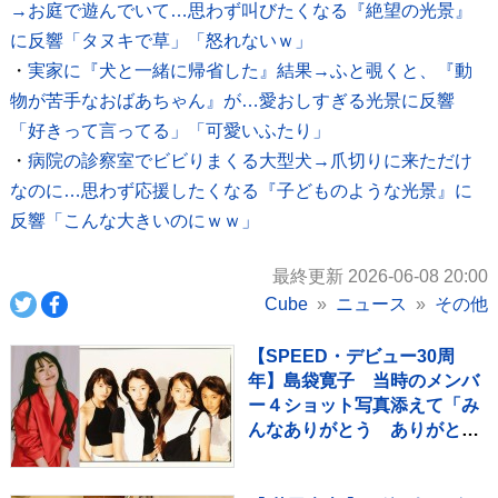
→お庭で遊んでいて…思わず叫びたくなる『絶望の光景』
に反響「タヌキで草」「怒れないｗ」
・
実家に『犬と一緒に帰省した』結果→ふと覗くと、『動
物が苦手なおばあちゃん』が…愛おしすぎる光景に反響
「好きって言ってる」「可愛いふたり」
・
病院の診察室でビビりまくる大型犬→爪切りに来ただけ
なのに…思わず応援したくなる『子どものような光景』に
反響「こんな大きいのにｗｗ」
最終更新 2026-06-08 20:00
Cube
ニュース
その他
【SPEED・デビュー30周
年】島袋寛子 当時のメンバ
ー４ショット写真添えて「み
んなありがとう ありがとう
SPEED」メッセージ伝える