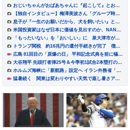
おじいちゃんがおばあちゃんに『起こして』とお願いした結果→超大型犬が…容赦ない『嫉妬の仕方』が94万再生「手加減なしで草」「愛憎劇ｗ」
【独自インタビュー】梅澤美波さん「グループ時代はなんかすごく時間に追われてて」 乃木坂46 卒業後の変化 “仕事前のゆったり時間” とは
息子が『一生のお願いだから、犬を飼いたい』と号泣→飼い始めて4年後の現在…思わず感動する『成長記録』が255万再生「素敵」「愛溢れてる」
米国投資家はなぜ日本に価値を見出すのか、NANOホールディングス特別対談で語られた日本発サイエンスの可能性
「もったいない」を「おいしい」に 泉大津市が未来へつなぐエコレシピNo.1グランプリ
トランプ関税 約16兆円の還付手続きが完了 徴収総額の6割に相当
広島 81回目の「原爆の日」 平和記念式典を前に犠牲者を追悼 松井一実市長は核廃絶訴えへ
大谷翔平 先頭打者弾25号＆今季初1試合2本塁打の26号も反撃及ばず、ド軍6戦連続逆転負けで今季ワースト更新の6連敗 今永は8勝目
ホルムズ海峡に「新航路」設定へ イラン外務省「オマーンとの協議は最終段階」 最高指導者モジタバ師の承認待ち
猛暑続く 関東は変わりやすい天気で蒸し暑さアップ 台風13号は大東島地方接近へ