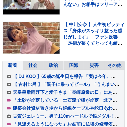
んない」お相手はフリーアナ
ウンサー・佐藤佳奈さん ジ
ャンボたかお大祝福
【 中川安奈 】人生初ピラティ
ス「身体がスッキリ整った感
じがします」 ファン反響
「足指が長くてとっても綺
麗」「美しすぎます」
新着
社会
政治
国際
災害
その他
【 DJ KOO 】65歳の誕生日を報告 「実は今年、家族に怪我が続いていて」妻と娘のケガ・手術・入院明かす「健KOO第一で」「最KOOな一年に」
【 古村比呂 】「調子に乗ってビール」「うんまい！体調OK」 久しぶりに「美味しく飲めてよかった」講演会で北海道へ
天皇皇后両陛下と愛子さま「長崎原爆の日」にあたり黙とう 上皇ご夫妻はテレビ中継を見て仙洞御所で 戦後81年
「土砂が崩落している」土石流で橋が崩落 北アルプス燕岳・登山口の温泉施設に登山客など約390人が孤立状態 長野
建築会社資材置き場から銅線ケーブルや蛇口あわせて約20キロ盗んだか 無職の男（50）を逮捕 警視庁は余罪を捜査 東京・足立区
古賀ジェレミー、男子110mハードルで銀メダル！12秒97をマークし今大会日本勢2人目の表彰台【U20世界陸上】
「見違えるようになった」お盆前に仏壇の修理依頼が急増 熊本地震 八代市の店に約100件の依頼