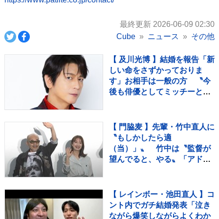
最終更新 2026-06-09 02:30
Cube
ニュース
その他
【 及川光博 】結婚を報告「新
しい命をさずかっておりま
す」お相手は一般の方 〝今
後も俳優としてミッチーとし
て精進〟【 コメント全文 】
【 門脇麦 】先輩・竹中直人に
〝もしかしたら適
（当）」〟 竹中は〝監督が
望んでると、やる〟「アドリ
ブ」認める
【 レインボー・池田直人 】コ
ント内でガチ結婚発表「泣き
ながら爆笑しながらよくわか