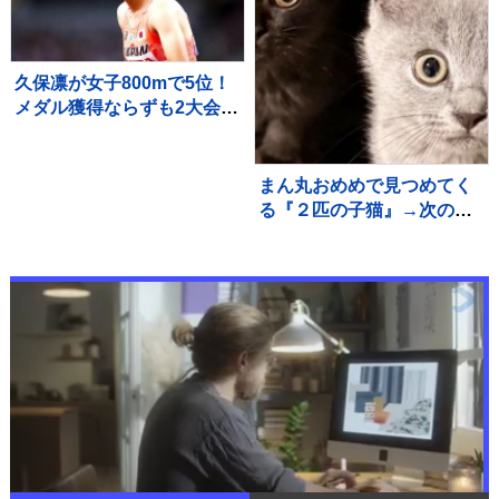
久保凛が女子800mで5位！
メダル獲得ならずも2大会連
続入賞果たす【U20世界陸
上】
まん丸おめめで見つめてく
る『２匹の子猫』→次の瞬
間…たまらなく可愛い『表
情の変化』に１万いいね
「旦那様ニャイス」「たま
らんすぎる」