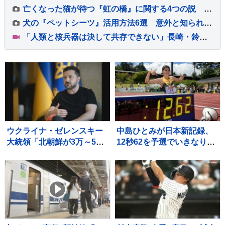
亡くなった猫が待つ『虹の橋』に関する4つの説 どう過ごしているの？いつの日か再会できる？
犬の『ペットシーツ』活用方法6選 意外と知られていない暮らしの中で役立つアイデアとは？
「人類と核兵器は決して共存できない」長崎・鈴木市長 被爆から81年 長崎原爆の日 高市総理「我が国は非核三原則を堅持している」
ウクライナ・ゼレンスキー
中島ひとみが日本新記録、
大統領「北朝鮮が3万～5万
12秒62を予選でいきなりマ
人のロシア派兵決定」韓国
ーク、福部真子の記録を2年
に協力呼びかけ
ぶりに更新【陸上・富士北
麓ワールドトライアル】