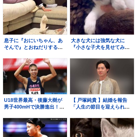
息子に『おにいちゃん、あ
大きな犬には強気な犬に
そんで』とおねだりする赤
『小さな子犬を見せてみ
ちゃん犬→ソファに登れず
た』結果…守らなければい
にいたら…あまりにも素敵
けないと理解している『尊
な『神対応』が552万再生
い光景』が30万再生「愛情
「平和な世界」
深い」「いい子」
U18世界最高・後藤大樹が
【 戸塚純貴 】結婚を報告
男子400mHで決勝進出！49
「人生の節目を迎えられる
秒19の全体トップのタイム
こと、心より感謝しており
でファイナルへ【U20世界
ます」「さらなる飛躍を目
陸上】
指して」精進誓う