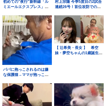
初めての“夜行”新幹線「ル
村上宗隆 今季5度目の2試合
ミエールエクスプレス」
連続26号！首位攻防での2
東京駅を夜に出発し翌朝に
戦連発に本拠地ファン大熱
新大阪駅へ ホテル代高騰
狂、連敗中のチームに勢い
のなかレジャー需要など狙
つける
う
【 辻希美・長女 】 希空
妹・夢空ちゃんの1歳誕生日
を祝福 「毎日可愛くて可
愛くて見るだけで癒されて
るよ」 「姉妹で沢山お出か
パパに抱っこされるのは嫌
けしたりしようね」
な保護猫→ママが抱っこし
てみると…まさかの光景に
「めっちゃニヤけたｗ」
「すごいｗｗ」と10万再生