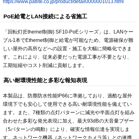
https://www.patlite.co.jp/product/detail0000001013.html
PoE給電とLAN接続による省施工
「回転灯(Ethernet制御) SF10-PoEシリーズ」は、LANケー
ブル1本でEthernet制御と給電が可能なため、電源確保が難
しい屋外の高所などへの設置・施工を大幅に簡略化できま
す。これにより、従来必要だった電源工事が不要となり、
工期短縮やコスト削減に貢献します。
高い耐環境性能と多彩な報知表現
本製品は、防塵防水性能IP66に準拠しており、過酷な屋外
環境下でも安心して使用できる高い耐環境性能を備えてい
ます。また、7種類の点灯パターンに減光や半面点灯を組み
合わせた多彩な発光表現に加え、最大93dBの大音量ブザー
（5パターンの鳴動）により、確実な情報伝達を実現しま
す。ネットワーク機器（ネットワークカメラ等）との連携