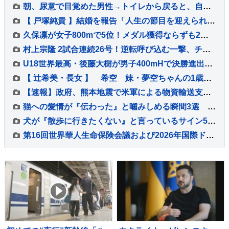
朝、尿意で目覚めた男性→トイレから戻ると、自分が寝ていた場所に…完全に居場所がなくなった光景が64万再生「サイズが人で草」「幸せそうｗ」
【 戸塚純貴 】結婚を報告「人生の節目を迎えられること、心より感謝しております」「さらなる飛躍を目指して」精進誓う
久保凛が女子800mで5位！メダル獲得ならずも2大会連続入賞果たす【U20世界陸上】
村上宗隆 2試合連続26号！逆転呼び込む一撃、チームも連敗を4で止めて2位ガーディアンズに3ゲーム差 昨季の勝利数に並ぶ
U18世界最高・後藤大樹が男子400mHで決勝進出！49秒19の全体トップのタイムでファイナルへ【U20世界陸上】
【 辻希美・長女 】 希空 妹・夢空ちゃんの1歳誕生日を祝福 「毎日可愛くて可愛くて見るだけで癒されてるよ」 「姉妹で沢山お出かけしたりしようね」
【速報】政府、熊本地震で米軍による物資輸送支援受け入れへ 小泉防衛大臣が発表
猫への愛情が『伝わった』と噛みしめる瞬間3選 心を開いてくれたサインや行動の意味も
犬が『散歩に行きたくない』と言っているサイン5つ なぜ嫌がるの？外に慣れさせるコツまで
第16回世界華人生命保険会議および2026年国際ドラゴン賞（IDA）年次会議が盛大に開催