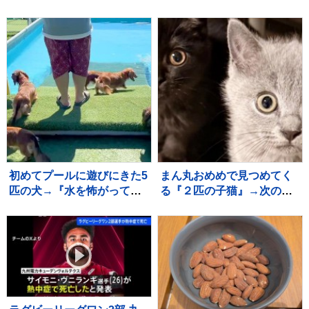
ちゃん犬→ソファに登れず
にいたら…あまりにも素敵
な『神対応』が552万再生
「平和な世界」
初めてプールに遊びにきた5
まん丸おめめで見つめてく
匹の犬→『水を怖がって泳
る『２匹の子猫』→次の瞬
げないかな』と思っていた
間…たまらなく可愛い『表
ら…可愛すぎる光景が10万
情の変化』に１万いいね
再生「みんな凄い」「一生
「旦那様ニャイス」「たま
懸命で最高」
らんすぎる」