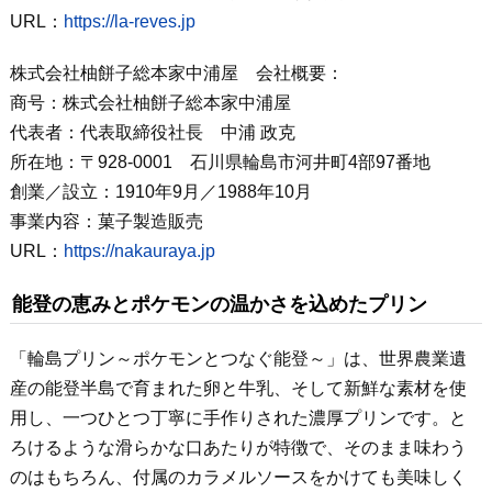
URL：
https://la-reves.jp
株式会社柚餅子総本家中浦屋 会社概要：
商号：株式会社柚餅子総本家中浦屋
代表者：代表取締役社長 中浦 政克
所在地：〒928-0001 石川県輪島市河井町4部97番地
創業／設立：1910年9月／1988年10月
事業内容：菓子製造販売
URL：
https://nakauraya.jp
能登の恵みとポケモンの温かさを込めたプリン
「輪島プリン～ポケモンとつなぐ能登～」は、世界農業遺
産の能登半島で育まれた卵と牛乳、そして新鮮な素材を使
用し、一つひとつ丁寧に手作りされた濃厚プリンです。と
ろけるような滑らかな口あたりが特徴で、そのまま味わう
のはもちろん、付属のカラメルソースをかけても美味しく