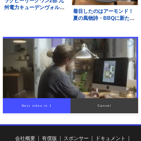
ラグビーリーグワン2部 九
州電力キューデンヴォルテ
着目したのはアーモンド！
クス 重度の熱中症でサイ
夏の風物詩・BBQに新たな
モニ・ヴニランギ選手が死
楽しみ方「グリルピア池袋
亡と発表
アーモンドまみれBBQフェ
ス」
会社概要
有償版
スポンサー
ドキュメント