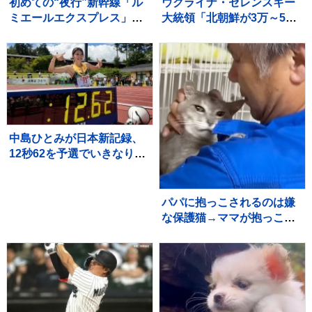
初めての“夜行”新幹線「ル
ウクライナ・ゼレンスキー
ミエールエクスプレス」
大統領「北朝鮮が3万～5万
東京駅を夜に出発し翌朝に
人のロシア派兵決定」韓国
新大阪駅へ ホテル代高騰
に協力呼びかけ
のなかレジャー需要など狙
う
中島ひとみが日本新記録、
12秒62を予選でいきなりマ
ーク、福部真子の記録を2年
ぶりに更新【陸上・富士北
麓ワールドトライアル】
パパに抱っこされるのは嫌
な保護猫→ママが抱っこし
てみると…まさかの光景に
「めっちゃニヤけたｗ」
「すごいｗｗ」と10万再生