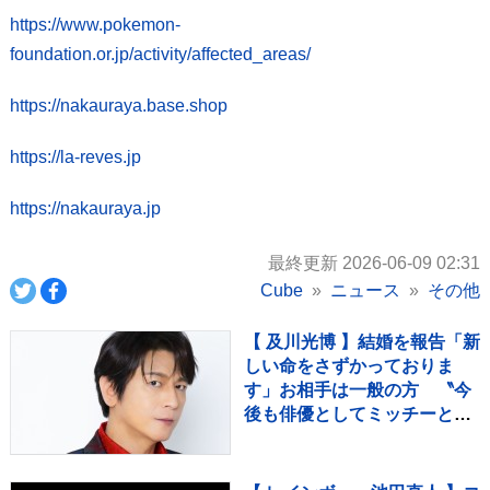
https://www.pokemon-
foundation.or.jp/activity/affected_areas/
https://nakauraya.base.shop
https://la-reves.jp
https://nakauraya.jp
最終更新 2026-06-09 02:31
Cube
ニュース
その他
【 及川光博 】結婚を報告「新
しい命をさずかっておりま
す」お相手は一般の方 〝今
後も俳優としてミッチーとし
て精進〟【 コメント全文 】