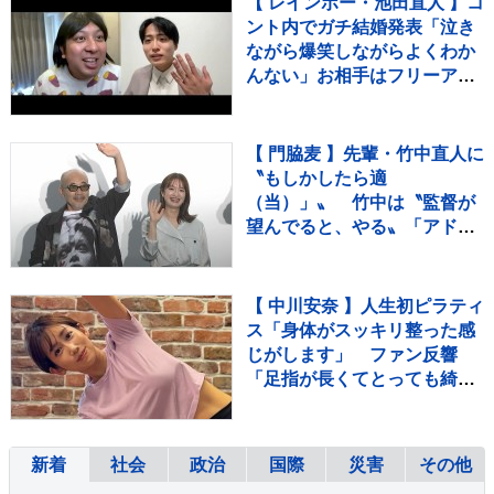
【 レインボー・池田直人 】コ
ント内でガチ結婚発表「泣き
ながら爆笑しながらよくわか
んない」お相手はフリーアナ
ウンサー・佐藤佳奈さん ジ
ャンボたかお大祝福
【 門脇麦 】先輩・竹中直人に
〝もしかしたら適
（当）」〟 竹中は〝監督が
望んでると、やる〟「アドリ
ブ」認める
【 中川安奈 】人生初ピラティ
ス「身体がスッキリ整った感
じがします」 ファン反響
「足指が長くてとっても綺
麗」「美しすぎます」
新着
社会
政治
国際
災害
その他