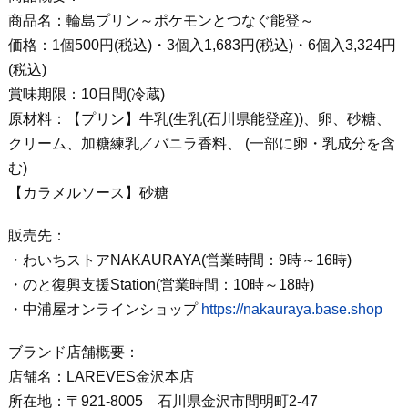
商品名：輪島プリン～ポケモンとつなぐ能登～
価格：1個500円(税込)・3個入1,683円(税込)・6個入3,324円
(税込)
賞味期限：10日間(冷蔵)
原材料：【プリン】牛乳(生乳(石川県能登産))、卵、砂糖、
クリーム、加糖練乳／バニラ香料、 (一部に卵・乳成分を含
む)
【カラメルソース】砂糖
販売先：
・わいちストアNAKAURAYA(営業時間：9時～16時)
・のと復興支援Station(営業時間：10時～18時)
・中浦屋オンラインショップ
https://nakauraya.base.shop
ブランド店舗概要：
店舗名：LAREVES金沢本店
所在地：〒921-8005 石川県金沢市間明町2-47