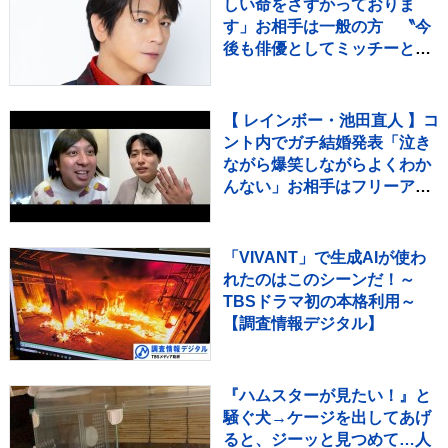
しい命をさずかっておりま
す」お相手は一般の方 〝今
後も俳優としてミッチーとし
て精進〟【 コメント全文 】
【 レインボー・池田直人 】コ
ント内でガチ結婚発表「泣き
ながら爆笑しながらよくわか
んない」お相手はフリーアナ
ウンサー・佐藤佳奈さん ジ
ャンボたかお大祝福
「VIVANT」で生成AIが使わ
れたのはこのシーンだ！～
TBSドラマ初の本格利用～
【調査情報デジタル】
『ハムスターが見たい！』と
騒ぐ犬→ケージを出してあげ
ると、ジーッと見つめて…人