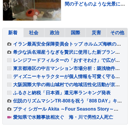
間の子どものような光景に反
響「なんて尊いの」「姿勢が
ｗ」
新着
社会
政治
国際
災害
その他
イラン最高安全保障委員会トップ ホルムズ海峡の通航再開に6つの条件提示 アメリカに制裁や海上封鎖の解除など要求
希少な浜名湖産うなぎを贅沢に使用した新ブランド「井口の誉」が誕生
レンジフードフィルターの「おすそわけ」で広がる予防掃除の輪
東京都港区の中古マンション市場分析：築浅物件の滞留と築古物件の堅調な需要
ディズニーキャラクターが個人情報を可愛く守る『カードケース』が新発売
大阪国際大学の南山城村での地域活性化活動が京都府から8年連続で評価
ふるさと納税「日本酒」還元率ランキング発表
伝説のリズムマシンTR-808を祝う「808 DAY」キャンペーンが8月に開催
プティ シガール Akita ～Four Seasons Story～発売
愛知県で水難事故相次ぐ 海・川で男性2人死亡