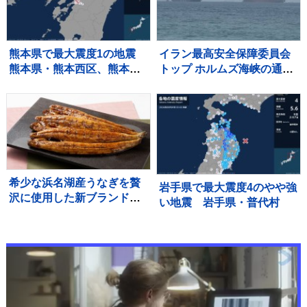
熊本県で最大震度1の地震
イラン最高安全保障委員会
熊本県・熊本西区、熊本南
トップ ホルムズ海峡の通航
区、宇土市、宇城市、熊本
再開に6つの条件提示 アメ
美里町、甲佐町
リカに制裁や海上封鎖の解
除など要求
希少な浜名湖産うなぎを贅
岩手県で最大震度4のやや強
沢に使用した新ブランド
い地震 岩手県・普代村
「井口の誉」が誕生