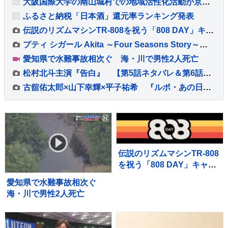
大阪国際大学の南山城村での地域活性化活動が京都府から8年連続で評価
ふるさと納税「日本酒」還元率ランキング発表
伝説のリズムマシンTR-808を祝う「808 DAY」キャンペーンが8月に開催
プティ シガール Akita ～Four Seasons Story～発売
愛知県で水難事故相次ぐ 海・川で男性2人死亡
松村北斗主演『告白』 【第5話ネタバレ＆第6話あらすじ】解禁！ 「新場面写真7点」も！！
古舘佑太郎×山下幸輝×平子祐希 『ルポ・あの日の真実』#5 古舘「気づけば熱く語っていました」
伝説のリズムマシンTR-808
を祝う「808 DAY」キャン
ペーンが8月に開催
愛知県で水難事故相次ぐ
海・川で男性2人死亡