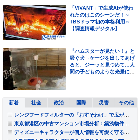
「VIVANT」で生成AIが使わ
れたのはこのシーンだ！～
TBSドラマ初の本格利用～
【調査情報デジタル】
『ハムスターが見たい！』と
騒ぐ犬→ケージを出してあげ
ると、ジーッと見つめて…人
間の子どものような光景に反
響「なんて尊いの」「姿勢が
ｗ」
新着
社会
政治
国際
災害
その他
レンジフードフィルターの「おすそわけ」で広がる予防掃除の輪
東京都港区の中古マンション市場分析：築浅物件の滞留と築古物件の堅調な需要
ディズニーキャラクターが個人情報を可愛く守る『カードケース』が新発売