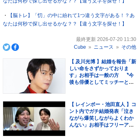
なたは何秒で探し出せるかな？？【違う文字を探せ！】
・
【脳トレ】「忉」の中に紛れて1つ違う文字がある！？あ
なたは何秒で探し出せるかな？？【違う文字を探せ！】
最終更新 2026-07-20 11:30
Cube
ニュース
その他
【 及川光博 】結婚を報告「新
しい命をさずかっておりま
す」お相手は一般の方 〝今
後も俳優としてミッチーとし
て精進〟【 コメント全文 】
【 レインボー・池田直人 】コ
ント内でガチ結婚発表「泣き
ながら爆笑しながらよくわか
んない」お相手はフリーアナ
ウンサー・佐藤佳奈さん ジ
ャンボたかお大祝福