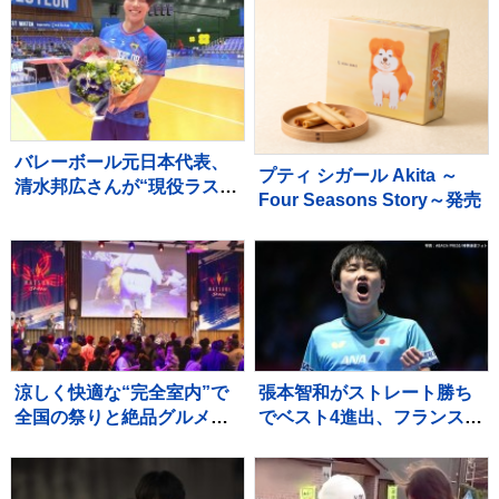
バレーボール元日本代表、
プティ シガール Akita ～
清水邦広さんが“現役ラスト
Four Seasons Story～発売
プレー”「疲れたわ～選手っ
てすごい」引退記念試合で
豪華メンバーも集結
涼しく快適な“完全室内”で
張本智和がストレート勝ち
全国の祭りと絶品グルメを
でベスト4進出、フランスの
堪能！ 「MATSURI JAPAN
強豪を圧倒、大会連覇まで
2026」
あと2つ【WTTチャンピオ
ンズ横浜】