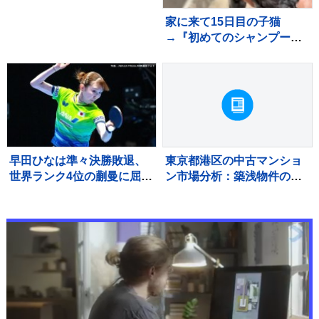
家に来て15日目の子猫
→『初めてのシャンプー』
に挑戦した結果…微笑まし
い光景に「めちゃめちゃい
い子」「かわいー」と癒さ
れる人が続出
早田ひなは準々決勝敗退、
東京都港区の中古マンショ
世界ランク4位の蒯曼に屈
ン市場分析：築浅物件の滞
す 卓球王国・中国の高い
留と築古物件の堅調な需要
壁を越えられず【WTTチャ
ンピオンズ横浜】