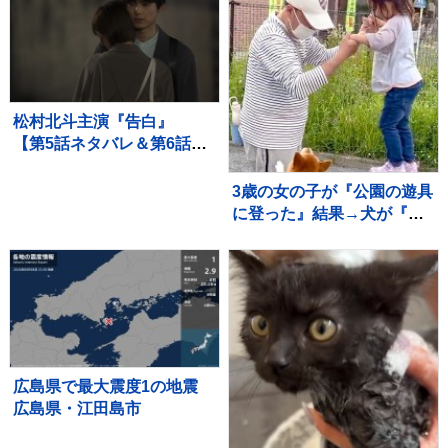
松村北斗主演『告白』
【第5話ネタバレ＆第6話あ
らすじ】解禁！ 「新場面
写真7点」も！！
3歳の女の子が『公園の遊具
に登った』結果→犬が『高
い所で危ない』と心配し
て…愛を感じる行動に反響
「守ろうとしてる」「優し
いお姉さん」
広島県で最大震度1の地震
広島県・江田島市