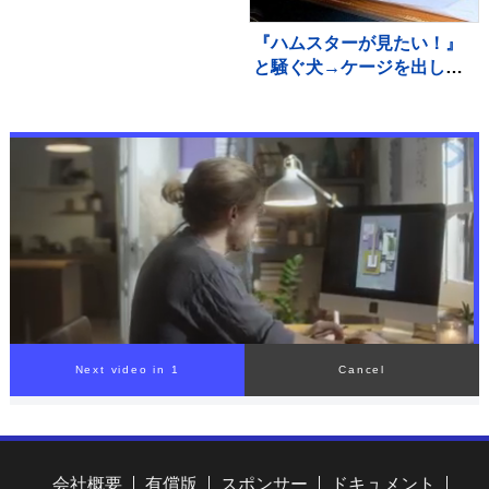
『ハムスターが見たい！』
と騒ぐ犬→ケージを出して
あげると、ジーッと見つめ
て…人間の子どものような
光景に反響「なんて尊い
の」「姿勢がｗ」
会社概要
有償版
スポンサー
ドキュメント