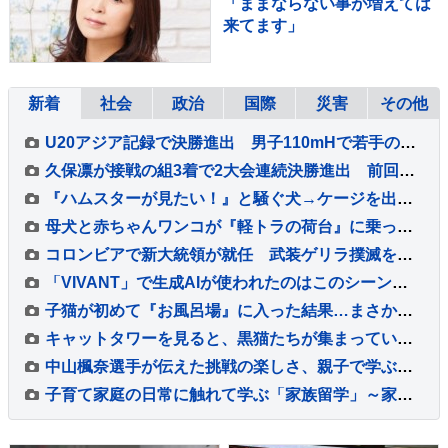
「ままならない事が増えては
来てます」
新着
社会
政治
国際
災害
その他
U20アジア記録で決勝進出 男子110mHで若手のホープ古賀ジェレミーが泉谷駿介以来の決勝進出【U20世界陸上】
久保凛が接戦の組3着で2大会連続決勝進出 前回大会は6位入賞【U20世界陸上】
『ハムスターが見たい！』と騒ぐ犬→ケージを出してあげると、ジーッと見つめて…人間の子どものような光景に反響「なんて尊いの」「姿勢がｗ」
母犬と赤ちゃんワンコが『軽トラの荷台』に乗った結果→通ったら二度見する『尊すぎる警備』が217万再生「可愛いの渋滞」「たまらない景色」
コロンビアで新大統領が就任 武装ゲリラ撲滅を誓う
「VIVANT」で生成AIが使われたのはこのシーンだ！～TBSドラマ初の本格利用～【調査情報デジタル】
子猫が初めて『お風呂場』に入った結果…まさかの『可愛すぎる展開』が45万再生「兄猫たちがたまらんｗ」「見守り隊が増えて笑った」
キャットタワーを見ると、黒猫たちが集まっていて…まるで雑誌の表紙のような『素敵すぎる瞬間』に２万いいね「圧巻」「かわいすぎる影分身」
中山楓奈選手が伝えた挑戦の楽しさ、親子で学ぶスケートボードと正しいキズケアの大切さ
子育て家庭の日常に触れて学ぶ「家族留学」～家庭を持つことに不安を抱く若い世代に寄り添う取り組み～【調査情報デジタル】