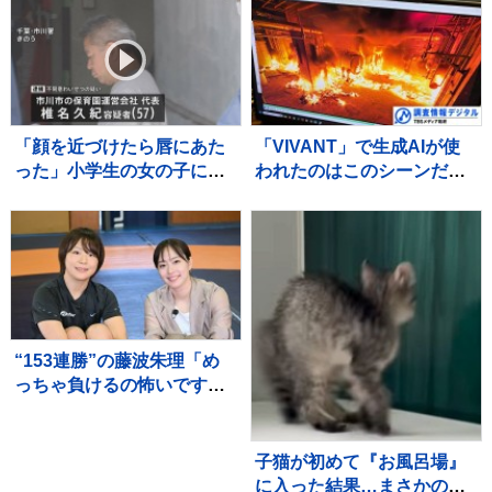
「顔を近づけたら唇にあた
「VIVANT」で生成AIが使
った」小学生の女の子にわ
われたのはこのシーンだ！
いせつ行為か 保育園運営
～TBSドラマ初の本格利用
会社代表の男を逮捕 千
～【調査情報デジタル】
葉・市川市
“153連勝”の藤波朱理「め
っちゃ負けるの怖いです」
フォール負け寸前から掴ん
だ栄光と、石川佳純に語っ
た本音【バース・デイ】
子猫が初めて『お風呂場』
に入った結果…まさかの