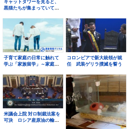
ンプ大会
キャットタワーを見ると、
黒猫たちが集まっていて…
まるで雑誌の表紙のような
『素敵すぎる瞬間』に２万
いいね「圧巻」「かわいす
ぎる影分身」
子育て家庭の日常に触れて
コロンビアで新大統領が就
学ぶ「家族留学」～家庭を
任 武装ゲリラ撲滅を誓う
持つことに不安を抱く若い
世代に寄り添う取り組み～
【調査情報デジタル】
米議会上院 対ロ制裁法案を
可決 ロシア産原油の輸入
上位国に最大100％の関税