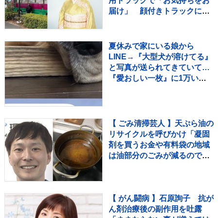
用トラックで「お気持ちをお
届け」 顔付きトラックにた
めらいも〝自分のことを言っ
てる場合ではない〟
夏休みで家にいる娘から
LINE→『大型犬が溶けてる』
と写真が送られてきていて…
『愛おしい一枚』に1万いい
ね「たぷたぷで草」「無防備
ｗｗ」
【 ごみ清掃芸人 】天ぷら油の
リサイクルを呼びかけ「凝固
剤を買うお金や有料袋の地域
は油部分のごみが減るので、
節約にも繋がりますよ！」
【マシンガンズ滝沢】
【 がん闘病 】石原詢子 抗が
ん剤治療後の副作用を吐露