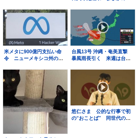
『可愛すぎる展開』が45万
再生「兄猫たちがたまらん
ｗ」「見守り隊が増えて笑
った」
米メタに900億円支払い命
台風13号 沖縄・奄美直撃
令 ニューメキシコ州の裁
暴風雨長引く 来週は台風
判所 利用時間の制限も要
15号の動向に注意 熊本は
求
3週間連続の猛暑日か
悠仁さま 公的な行事で初
の“おことば” 同世代の参
加者と宿泊テント設営体験
も ボーイスカウトのキャ