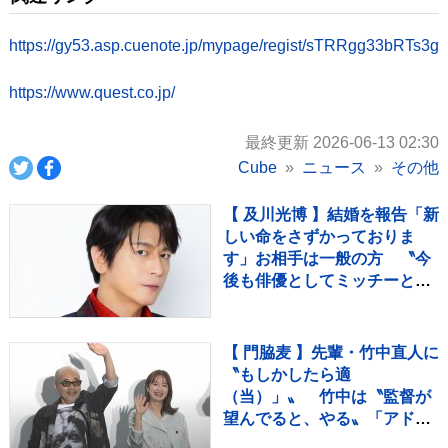
https://gy53.asp.cuenote.jp/mypage/regist/sTRRgg33bRTs3g
https://www.quest.co.jp/
最終更新 2026-06-13 02:30
Cube
ニュース
その他
【 及川光博 】結婚を報告「新
しい命をさずかっておりま
す」お相手は一般の方 〝今
後も俳優としてミッチーとし
て精進〟【 コメント全文 】
【 門脇麦 】先輩・竹中直人に
〝もしかしたら適
（当）」〟 竹中は〝監督が
望んでると、やる〟「アドリ
ブ」認める