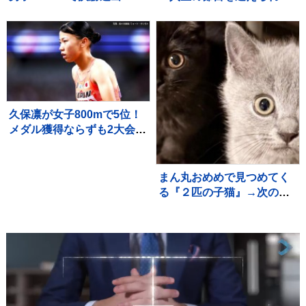
秒19の全体トップのタイム
こと、心より感謝しており
でファイナルへ【U20世界
ます」「さらなる飛躍を目
陸上】
指して」精進誓う
久保凛が女子800mで5位！
メダル獲得ならずも2大会連
続入賞果たす【U20世界陸
上】
まん丸おめめで見つめてく
る『２匹の子猫』→次の瞬
間…たまらなく可愛い『表
情の変化』に１万いいね
「旦那様ニャイス」「たま
らんすぎる」