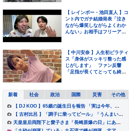
【 レインボー・池田直人 】コ
ント内でガチ結婚発表「泣き
ながら爆笑しながらよくわか
んない」お相手はフリーアナ
ウンサー・佐藤佳奈さん ジ
ャンボたかお大祝福
【 中川安奈 】人生初ピラティ
ス「身体がスッキリ整った感
じがします」 ファン反響
「足指が長くてとっても綺
麗」「美しすぎます」
新着
社会
政治
国際
災害
その他
【 DJ KOO 】65歳の誕生日を報告 「実は今年、家族に怪我が続いていて」妻と娘のケガ・手術・入院明かす「健KOO第一で」「最KOOな一年に」
【 古村比呂 】「調子に乗ってビール」「うんまい！体調OK」 久しぶりに「美味しく飲めてよかった」講演会で北海道へ
天皇皇后両陛下と愛子さま「長崎原爆の日」にあたり黙とう 上皇ご夫妻はテレビ中継を見て仙洞御所で 戦後81年
「土砂が崩落している」土石流で橋が崩落 北アルプス燕岳・登山口の温泉施設に登山客など約390人が孤立状態 長野