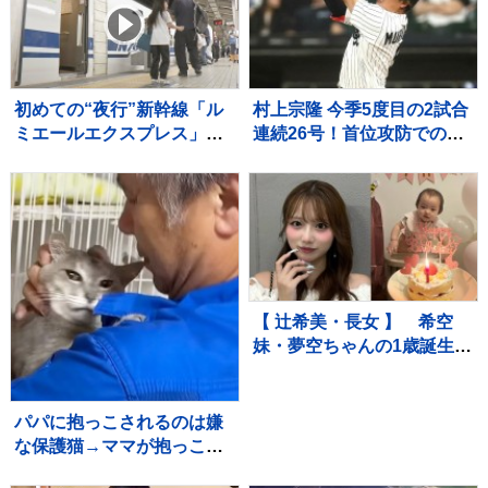
初めての“夜行”新幹線「ル
村上宗隆 今季5度目の2試合
ミエールエクスプレス」
連続26号！首位攻防での2
東京駅を夜に出発し翌朝に
戦連発に本拠地ファン大熱
新大阪駅へ ホテル代高騰
狂、連敗中のチームに勢い
のなかレジャー需要など狙
つける
う
【 辻希美・長女 】 希空
妹・夢空ちゃんの1歳誕生日
を祝福 「毎日可愛くて可
愛くて見るだけで癒されて
るよ」 「姉妹で沢山お出か
パパに抱っこされるのは嫌
けしたりしようね」
な保護猫→ママが抱っこし
てみると…まさかの光景に