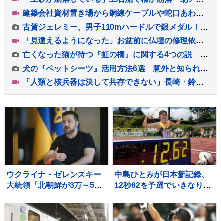
建築会社資材置き場から銅線ケーブルや蛇口あわせて約20キロ盗んだか 無職の男（50）を逮捕 警視庁は余罪を捜査 東京・足立区
古賀ジェレミー、男子110mハードルで銀メダル！12秒97をマークし今大会日本勢2人目の表彰台【U20世界陸上】
「見違えるようになった」お盆前に仏壇の修理依頼が急増 熊本地震 八代市の店に約100件の依頼
亡くなった猫が待つ『虹の橋』に関する4つの説 どう過ごしているの？いつの日か再会できる？
犬の『ペットシーツ』活用方法6選 意外と知られていない暮らしの中で役立つアイデアとは？
「人類と核兵器は決して共存できない」長崎・鈴木市長 被爆から81年 長崎原爆の日 高市総理「我が国は非核三原則を堅持している」
ウクライナ・ゼレンスキー
中島ひとみが日本新記録、
大統領「北朝鮮が3万～5万
12秒62を予選でいきなりマ
人のロシア派兵決定」韓国
ーク、福部真子の記録を2年
に協力呼びかけ
ぶりに更新【陸上・富士北
麓ワールドトライアル】