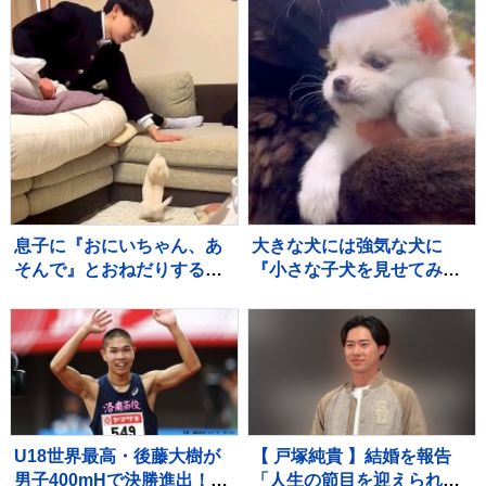
「めっちゃニヤけたｗ」
「すごいｗｗ」と10万再生
息子に『おにいちゃん、あ
大きな犬には強気な犬に
そんで』とおねだりする赤
『小さな子犬を見せてみ
ちゃん犬→ソファに登れず
た』結果…守らなければい
にいたら…あまりにも素敵
けないと理解している『尊
な『神対応』が552万再生
い光景』が30万再生「愛情
「平和な世界」
深い」「いい子」
U18世界最高・後藤大樹が
【 戸塚純貴 】結婚を報告
男子400mHで決勝進出！49
「人生の節目を迎えられる