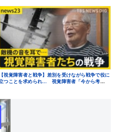
っても綺麗」「美しすぎます」
【視覚障害者と戦争】差別を受けながら戦争で役に
立つことを求められ… 視覚障害者「今から考えた
ら馬鹿げた話」その思いを喜入友浩が取材
【news23】