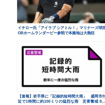
イチロー氏「アイラブ シアトル！」マリナーズ球
OBホームランダービー参戦で本拠地は大熱狂
【速報】岩手県に「記録的短時間大雨」 盛岡市
近で1時間に約100ミリの猛烈な雨 災害警戒 8日