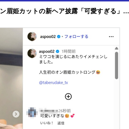
岸明日香、劇的イメチェン！オン眉姫カットの新ヘア披露「可愛すぎる」「新