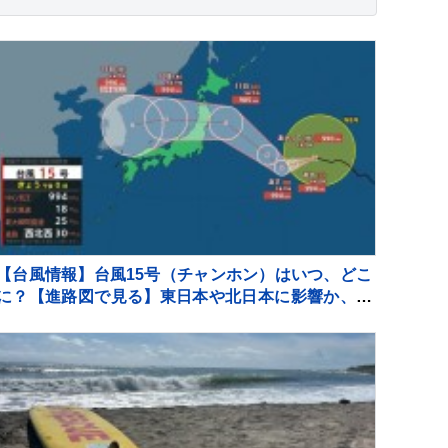
【台風情報】台風15号（チャンホン）はいつ、どこ
に？【進路図で見る】東日本や北日本に影響か、大
型で強い台風13号（ドルフィン）引き続き 大雨・暴
風・高潮・うねりを伴った高波などに厳重警戒必要