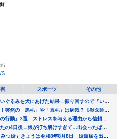
鮮
45
WS
災害
スポーツ
その他
ゲームセンターで取ったぬいぐるみを犬にあげた結果→振り回すので『いじめないで』とお願いすると…愛おしい光景に反響「偉すぎて涙が出そう」
プードルの飼い主さん必見！突然の「黒毛」や「直毛」は病気？【獣医師執筆】
猫が驚いてしまう『飼い主の行動』3選 ストレスを与える理由から信頼関係への影響まで
秋田犬をお迎えして、たったの4日後→娘が打ち解けすぎて…出会ったばかりと思えない『まさかの光景』が93万再生「馴染んでて草」「相棒感ｗ」
「8」が3つ並ぶ日に「はちみつ婚」きょうは令和8年8月8日 婚姻届を出そうと都内の自治体窓口には多くのカップルが…