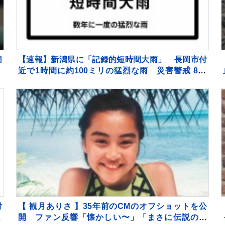
団
【速報】新潟県に「記録的短時間大雨」 長岡市付
近で1時間に約100ミリの猛烈な雨 災害警戒 8日
15:28時点
付
【 観月ありさ 】35年前のCMのオフショットを公
開 ファン反響「懐かしい〜」「まさに伝説の少