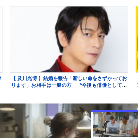
女」思い出続々 歌手デビュー35周年を記念
付
【 及川光博 】結婚を報告「新しい命をさずかってお
ります」お相手は一般の方 〝今後も俳優としてミ
ッチーとして精進〟【 コメント全文 】