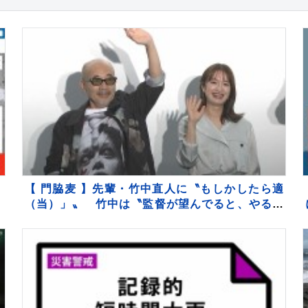
【 門脇麦 】先輩・竹中直人に〝もしかしたら適
（当）」〟 竹中は〝監督が望んでると、やる〟
「アドリブ」認める