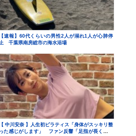
【速報】60代くらいの男性2人が溺れ1人が心肺停
止 千葉県南房総市の海水浴場
【 中川安奈 】人生初ピラティス「身体がスッキリ整
った感じがします」 ファン反響「足指が長くてと