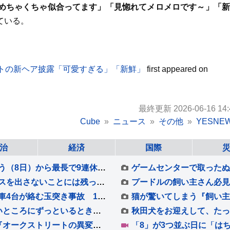
めちゃくちゃ似合ってます」「見惚れてメロメロです～」「新
ている。
トの新ヘア披露「可愛すぎる」「新鮮」
first appeared on
最終更新 2026-06-16 14:
Cube
ニュース
その他
YESNE
治
経済
国際
お盆休み 帰省・出国ラッシュがピーク きょう（8日）から最長で9連休 東海道・山陽新幹線「のぞみ」下りは午前中ほぼ満席 羽田空港の国際線は出国ピーク
佐々木朗希、ローテ争い激化へ「パフォーマンスを出さないことには残っていけない」6回2失点勝敗つかずも「ゾーンで勝負できた」
【速報】首都高湾岸線の東京港トンネルで乗用車4台が絡む玉突き事故 1人がけが 東京・品川区
犬が『ケージ』から出てこない4つの心理 狭いところにずっといるときの注意点とは？
アン・ハサウェイ×ユアン・マクレガー 映画『オークストリートの異変』 【IMAX版特別予告映像＆新場面写真7点】解禁！！