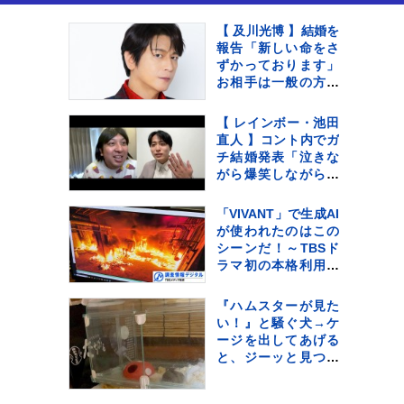
鮮」
【 及川光博 】結婚を
報告「新しい命をさ
ずかっております」
お相手は一般の方
〝今後も俳優として
ミッチーとして精
【 レインボー・池田
進〟【 コメント全文
直人 】コント内でガ
】
チ結婚発表「泣きな
がら爆笑しながらよ
くわかんない」お相
手はフリーアナウン
「VIVANT」で生成AI
サー・佐藤佳奈さ
が使われたのはこの
ん ジャンボたかお
シーンだ！～TBSド
大祝福
ラマ初の本格利用～
【調査情報デジタ
ル】
『ハムスターが見た
い！』と騒ぐ犬→ケ
ージを出してあげる
と、ジーッと見つめ
て…人間の子どもの
ような光景に反響