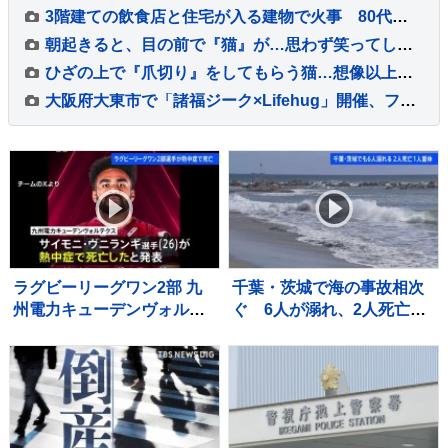
3階建ての飲食店と住宅が入る建物で火事 80代女性が死亡 2階の部屋に住む親子と連絡取れず 東京・大田区
朝起きると、目の前で『猫』が…思わず笑ってしまう『まさかの光景』に２万いいね「眠気も吹っ飛ぶねｗ」「よっ！て感じでかわいいｗ」
ひざの上で『爪切り』をしてもらう猫…想像以上に大人しすぎる『驚きの光景』が20万再生「まったく動かないだとｗ」「めちゃくちゃ可愛い」
大阪府大東市で「諸福ジーク×Lifehug」開催、ファッションテーマの体験型イベント
ラグビーリーグワン2部 九
千葉・茨城で海の事故相次
州電力キューデンヴォルテ
ぐ 6人が溺れ、2人死亡・
クス 重度の熱中症でサイ
1人重体
モニ・ヴニランギ選手が死
亡と発表