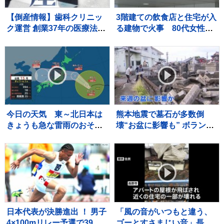
【倒産情報】歯科クリニッ
3階建ての飲食店と住宅が入
ク運営 創業37年の医療法人
る建物で火事 80代女性が
「社団友志会」ら破産開始
死亡 2階の部屋に住む親子
決定 ピーク時は5.8億円を超
と連絡取れず 東京・大田
える売上高を計上も…競合
区
激化や借入負担増の影響で
赤字に 熊本市【東京商工リ
サーチ】
今日の天気 東～北日本は
熊本地震で墓石が多数倒
きょうも急な雷雨のおそ
壊“お盆に影響も” ボランテ
れ 短時間で道路が冠水す
ィアが復旧作業「道を作れ
るほどの降り方に 台風15
ばお参りに来られるので
号はあさって11日（火・
は」
祝）ごろ東北に上陸か
日本代表が決勝進出 ！ 男子
「風の音がいつもと違う、
4×100mリレー予選で39秒
ゴーとすさまじい音」長野