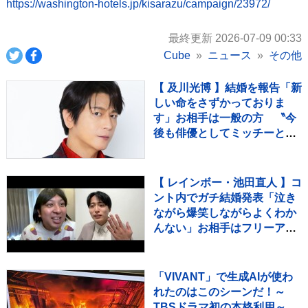
https://washington-hotels.jp/kisarazu/campaign/23972/
最終更新 2026-07-09 00:33
Cube
ニュース
その他
【 及川光博 】結婚を報告「新
しい命をさずかっておりま
す」お相手は一般の方 〝今
後も俳優としてミッチーとし
て精進〟【 コメント全文 】
【 レインボー・池田直人 】コ
ント内でガチ結婚発表「泣き
ながら爆笑しながらよくわか
んない」お相手はフリーアナ
ウンサー・佐藤佳奈さん ジ
ャンボたかお大祝福
「VIVANT」で生成AIが使わ
れたのはこのシーンだ！～
TBSドラマ初の本格利用～