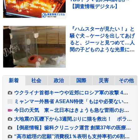
【調査情報デジタル】
『ハムスターが見たい！』と
騒ぐ犬→ケージを出してあげ
ると、ジーッと見つめて…人
間の子どものような光景に反
響「なんて尊いの」「姿勢が
ｗ」
新着
社会
政治
国際
災害
その他
ウクライナ首都キーウや近郊にロシア軍の攻撃 4人死亡
ミャンマー外務省 ASEAN特使「もはや必要ない」アウン・サン・スー・チー氏の釈放は「法律によってのみ行われる」
今日の天気 東～北日本はきょうも急な雷雨のおそれ 短時間で道路が冠水するほどの降り方に 台風15号はあさって11日（火・祝）ごろ東北に上陸か
大地震の瓦礫下から3週間ぶりに猫を救出！ ボランティア学生が救助活動に協力 ベネズエラ
【倒産情報】歯科クリニック運営 創業37年の医療法人「社団友志会」ら破産開始決定 ピーク時は5.8億円を超える売上高を計上も…競合激化や借入負担増の影響で赤字に 熊本市【東京商工リサーチ】
“高市総理の悲願”消費税1％表明も支持率初の6割切り…「賛成52%」の波紋 皇室典範めぐる政府説明にも不満「6割超」【8月JNN世論調査解説】