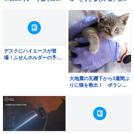
65をマーク、組2着でファ
市で突風被害 屋根飛ばされ
イナルへ【U20世界陸上】
住宅損壊 最大瞬間風速19.9
メートル記録
デスクにハイエースが登
場！ふせんホルダーの予約
販売を開始
大地震の瓦礫下から3週間ぶ
りに猫を救出！ ボランテ
ィア学生が救助活動に協
力 ベネズエラ