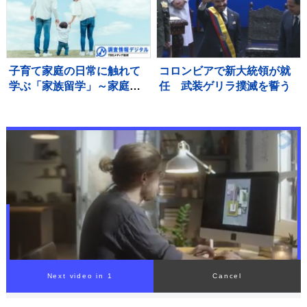
まらない景色」
子育て家庭の日常に触れて
コロンビアで新大統領が就
学ぶ「家族留学」～家庭を
任 武装ゲリラ撲滅を誓う
持つことに不安を抱く若い
世代に寄り添う取り組み～
【調査情報デジタル】