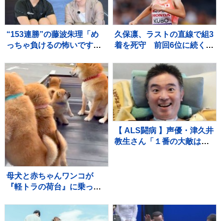
“153連勝”の藤波朱理「め
久保凛、ラストの直線で組3
っちゃ負けるの怖いです」
着を死守 前回6位に続く2
フォール負け寸前から掴ん
大会連続の決勝へ【U20世
だ栄光と、石川佳純に語っ
界陸上・女子800m】
た本音【バース・デイ】
【 ALS闘病 】声優・津久井
教生さん「１番の大敵は睡
眠不足」「休むことも治療
なのですね～♪（＾Ｏ＾）」
【ニャンちゅう】
母犬と赤ちゃんワンコが
『軽トラの荷台』に乗った
結果→通ったら二度見する
『尊すぎる警備』が217万
再生「可愛いの渋滞」「た