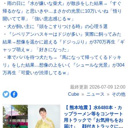
・
雨の日に『水が嫌いな柴犬』が散歩をした結果→『すぐ
帰るかな』と思いきや…まさかの光景に10万いいね「悟り
開いてて草」「強い意志感じるｗ」
・
犬が飼い主に『頭をこすりつける時』の心理５選
・
『シベリアンハスキーはドジが多い』実際に飼ってみた
結果→想像を遥かに超える『ドジっぷり』が370万再生「ギ
ャップ萌えｗ」「好きになった」
・
車でパパを待つ犬たち→『馬になって帰ってくるドッキ
リ』をした結果…想像の上をいく『シュールな光景』が304
万再生「可愛いが渋滞してるｗ」
最終更新 2026-07-09 12:00
Cube
ニュース
その他
【 熊本地震 】水6480本・カ
ップラーメン等をコンサート
用トラックで「お気持ちをお
届け」 顔付きトラックにた