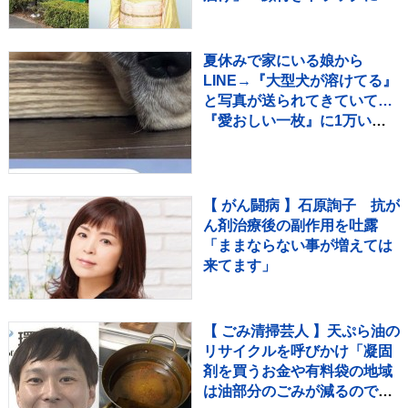
めらいも〝自分のことを言っ
てる場合ではない〟
夏休みで家にいる娘から
LINE→『大型犬が溶けてる』
と写真が送られてきていて…
『愛おしい一枚』に1万いい
ね「たぷたぷで草」「無防備
ｗｗ」
【 がん闘病 】石原詢子 抗が
ん剤治療後の副作用を吐露
「ままならない事が増えては
来てます」
【 ごみ清掃芸人 】天ぷら油の
リサイクルを呼びかけ「凝固
剤を買うお金や有料袋の地域
は油部分のごみが減るので、