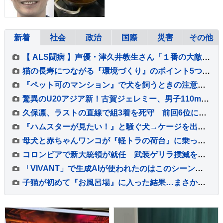
節約にも繋がりますよ！」
【マシンガンズ滝沢】
新着
社会
政治
国際
災害
その他
【 ALS闘病 】声優・津久井教生さん「１番の大敵は睡眠不足」「休むことも治療なのですね～♪（＾Ｏ＾）」【ニャンちゅう】
猫の長寿につながる『環境づくり』のポイント5つ 愛猫の健康を守るために心がけるべきこととは
『ペット可のマンション』で犬を飼うときの注意点5つ 知っておくべきルールとは？
驚異のU20アジア新！古賀ジェレミー、男子110mHで12秒95をマークし泉谷駿介以来の決勝進出【U20世界陸上】
久保凛、ラストの直線で組3着を死守 前回6位に続く2大会連続の決勝へ【U20世界陸上・女子800m】
『ハムスターが見たい！』と騒ぐ犬→ケージを出してあげると、ジーッと見つめて…人間の子どものような光景に反響「なんて尊いの」「姿勢がｗ」
母犬と赤ちゃんワンコが『軽トラの荷台』に乗った結果→通ったら二度見する『尊すぎる警備』が217万再生「可愛いの渋滞」「たまらない景色」
コロンビアで新大統領が就任 武装ゲリラ撲滅を誓う
「VIVANT」で生成AIが使われたのはこのシーンだ！～TBSドラマ初の本格利用～【調査情報デジタル】
子猫が初めて『お風呂場』に入った結果…まさかの『可愛すぎる展開』が45万再生「兄猫たちがたまらんｗ」「見守り隊が増えて笑った」