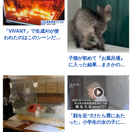
「VIVANT」で生成AIが使
われたのはこのシーンだ！
～TBSドラマ初の本格利用
～【調査情報デジタル】
子猫が初めて『お風呂場』
に入った結果…まさかの
『可愛すぎる展開』が45万
再生「兄猫たちがたまらん
ｗ」「見守り隊が増えて笑
った」
「顔を近づけたら唇にあた
った」小学生の女の子にわ
いせつ行為か 保育園運営