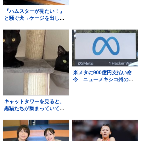
会社代表の男を逮捕 千
葉・市川市
『ハムスターが見たい！』
と騒ぐ犬→ケージを出して
あげると、ジーッと見つめ
て…人間の子どものような
光景に反響「なんて尊い
の」「姿勢がｗ」
米メタに900億円支払い命
令 ニューメキシコ州の裁
判所 利用時間の制限も要
求
キャットタワーを見ると、
黒猫たちが集まっていて…
まるで雑誌の表紙のような
『素敵すぎる瞬間』に２万
いいね「圧巻」「かわいす
ぎる影分身」