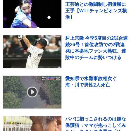
王芸迪との激闘制し初優勝に
王手【WTTチャンピオンズ横
浜】
村上宗隆 今季5度目の2試合連
続26号！首位攻防での2戦連
発に本拠地ファン大熱狂、連
敗中のチームに勢いつける
愛知県で水難事故相次ぐ
海・川で男性2人死亡
パパに抱っこされるのは嫌な
保護猫→ママが抱っこしてみ