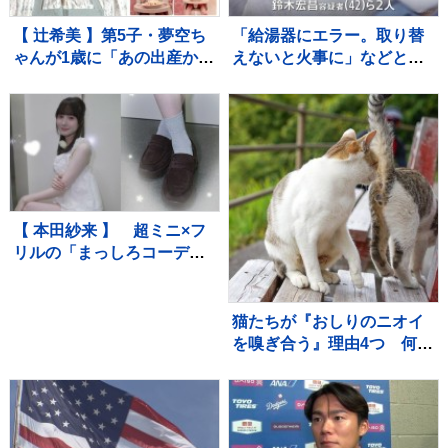
【 辻希美 】第5子・夢空ち
「給湯器にエラー。取り替
ゃんが1歳に「あの出産から
えないと火事に」などとウ
1年……本当に早すぎま
ソ…給湯器点検業者になり
す」 手や口元がクリーム
すまし工事代金だまし取ろ
だらけでケーキ頬張る姿も
うとしたか 建築会社社長の
男ら2人逮捕 東京・足立区
【 本田紗来 】 超ミニ×フ
リルの「まっしろコーデ」
披露 姉・望結も「きゃ
わ！」と絶賛 「天使すぎ
っ」可愛さにファン歓喜
猫たちが『おしりのニオイ
を嗅ぎ合う』理由4つ 何を
確かめているの？行動が持
つ意味を解説