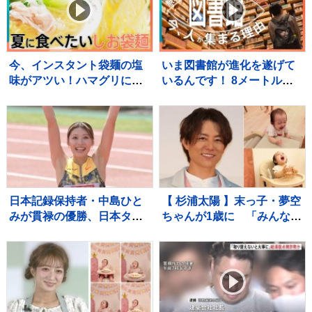
今、インスタント袋麺の塩
いま図書館が進化を遂げて
味がアツい！ハマグリに毛
いるんです！ 8メートルの
がに！ラーメン店顔負けの
巨大本棚に、3Dプリンタ
麺も！専門家ゲキ推しの7品
ー、音楽スタジオまで！ 図
を大家族が1週間ガチ比較！
書館の専門家が厳選した進
【それスタ】
化系図書館ベスト7をご紹
介！
日本記録保持者・中島ひと
【 杉浦太陽 】末っ子・夢空
みが貫禄の優勝、日本タイ
ちゃんが1歳に 「みんなに
記録でハイレベルのレース
囲まれて、一升餅を背負っ
を制す 予選で12秒62の日
て」家族総出でお祝い
本新をマーク【陸上・富士
北麓ワールドトライアル】