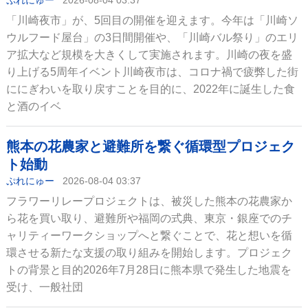
ぷれにゅー
2026-08-04 03:37
「川崎夜市」が、5回目の開催を迎えます。今年は「川崎ソ
ウルフード屋台」の3日間開催や、「川崎バル祭り」のエリ
ア拡大など規模を大きくして実施されます。川崎の夜を盛
り上げる5周年イベント川崎夜市は、コロナ禍で疲弊した街
ににぎわいを取り戻すことを目的に、2022年に誕生した食
と酒のイベ
熊本の花農家と避難所を繋ぐ循環型プロジェク
ト始動
ぷれにゅー
2026-08-04 03:37
フラワーリレープロジェクトは、被災した熊本の花農家か
ら花を買い取り、避難所や福岡の式典、東京・銀座でのチ
ャリティーワークショップへと繋ぐことで、花と想いを循
環させる新たな支援の取り組みを開始します。プロジェク
トの背景と目的2026年7月28日に熊本県で発生した地震を
受け、一般社団