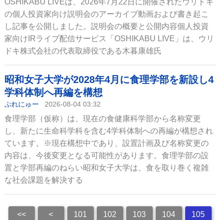
OSHIKABU LIVEは、2026年7月22日に開催されたウリドキ
の個人投資家向け説明会のアーカイブ動画および書き起こ
し記事を公開しました。説明会の概要と公開内容個人投資
家向けIRライブ配信サービス「OSHIKABU LIVE」は、ウリ
ドキ株式会社の代表取締役である木暮康雄氏
昭和女子大学が2028年4月に食理学部を新設し4
学科体制へ再編を構想
ぷれにゅー
2026-08-04 03:32
食理学部（仮称）は、現在の食健康科学部から名称変更
し、新たに生命科学科を含む4学科体制への再編が構想され
ています。※現在構想中であり、設置計画及び名称変更の
内容は、今後変更となる可能性があります。食理学部の設
置と学部再編のねらい昭和女子大学は、食を取り巻く複雑
な社会課題を解決する
<<
<
101
102
103
104
105