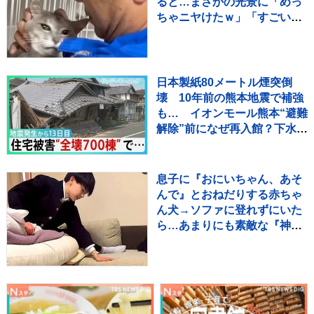
ると…まさかの光景に「めっ
ちゃニヤけたｗ」「すごいｗ
ｗ」と10万再生
日本製紙80メートル煙突倒
壊 10年前の熊本地震で補強
も… イオンモール熊本“避難
解除”前になぜ再入館？下水管
破損で田んぼに“汚水” 直下
に断層 住宅被害は・・【サ
ンデーモーニング】
息子に『おにいちゃん、あそ
んで』とおねだりする赤ちゃ
ん犬→ソファに登れずにいた
ら…あまりにも素敵な『神対
応』が552万再生「平和な世
界」