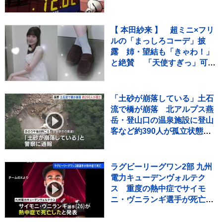
ールドトライアル】
【 本田紗来 】 超ミニ×フリ
ルの「まっしろコーデ」披
露 姉・望結も「きゃわ！」
と絶賛 「天使すぎっ」可愛
さにファン歓喜
「土砂が崩落している」土石
流で橋が崩落 北アルプス燕
岳・登山口の温泉施設に登山
客など約390人が孤立状態
長野
ラグビーリーグワン2部 九州
電力キューデンヴォルテク
ス 重度の熱中症でサイモ
ニ・ヴニランギ選手が死亡と
発表