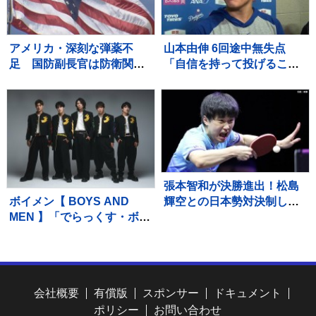
アメリカ・深刻な弾薬不
山本由伸 6回途中無失点
足 国防副長官は防衛関連
「自信を持って投げること
企業に増産を求める書簡を
ができた」勝敗付かずもチ
送る
ームの連敗ストップ「みん
なの気持ちが1つになった」
張本智和が決勝進出！松島
ボイメン【 BOYS AND
輝空との日本勢対決制し兄
MEN 】「でらっくす・ボー
妹Vへ王手「自分のプレー
イズ」に改名 今年3月31
をして勝つ」【WTTチャン
日で専属契約終了しており
ピオンズ横浜】
現在は来年3月末まで移行期
間 メンバー5人全員が自身
会社概要
有償版
スポンサー
ドキュメント
のSNS上で一斉に発表
ポリシー
お問い合わせ