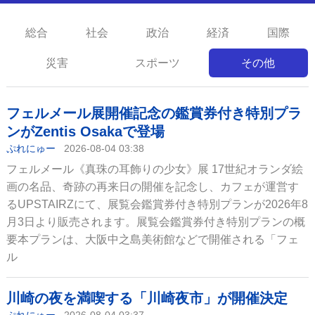
総合
社会
政治
経済
国際
災害
スポーツ
その他
フェルメール展開催記念の鑑賞券付き特別プラ
ンがZentis Osakaで登場
ぷれにゅー
2026-08-04 03:38
フェルメール《真珠の耳飾りの少女》展 17世紀オランダ絵
画の名品、奇跡の再来日の開催を記念し、カフェが運営す
るUPSTAIRZにて、展覧会鑑賞券付き特別プランが2026年8
月3日より販売されます。展覧会鑑賞券付き特別プランの概
要本プランは、大阪中之島美術館などで開催される「フェ
ル
川崎の夜を満喫する「川崎夜市」が開催決定