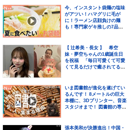
今、インスタント袋麺の塩味
がアツい！ハマグリに毛が
に！ラーメン店顔負けの麺
も！専門家ゲキ推しの7品を
大家族が1週間ガチ比較！
【それスタ】
【 辻希美・長女 】 希空
妹・夢空ちゃんの1歳誕生日
を祝福 「毎日可愛くて可愛
くて見るだけで癒されてる
よ」 「姉妹で沢山お出かけし
たりしようね」
いま図書館が進化を遂げてい
るんです！ 8メートルの巨大
本棚に、3Dプリンター、音楽
スタジオまで！ 図書館の専門
家が厳選した進化系図書館ベ
スト7をご紹介！
張本美和が決勝進出！中国・