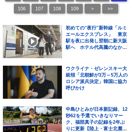
106
107
108
109
>
>>
初めての“夜行”新幹線「ルミ
エールエクスプレス」 東京
駅を夜に出発し翌朝に新大阪
駅へ ホテル代高騰のなかレ
ジャー需要など狙う
ウクライナ・ゼレンスキー大
統領「北朝鮮が3万～5万人の
ロシア派兵決定」韓国に協力
呼びかけ
中島ひとみが日本新記録、12
秒62を予選でいきなりマー
ク、福部真子の記録を2年ぶ
りに更新【陸上・富士北麓ワ