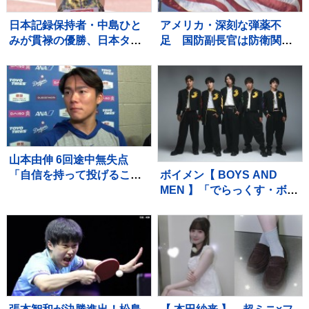
日本記録保持者・中島ひと
アメリカ・深刻な弾薬不
みが貫禄の優勝、日本タイ
足 国防副長官は防衛関連
記録でハイレベルのレース
企業に増産を求める書簡を
を制す 予選で12秒62の日
送る
本新をマーク【陸上・富士
北麓ワールドトライアル】
山本由伸 6回途中無失点
ボイメン【 BOYS AND
「自信を持って投げること
MEN 】「でらっくす・ボー
ができた」勝敗付かずもチ
イズ」に改名 今年3月31
ームの連敗ストップ「みん
日で専属契約終了しており
なの気持ちが1つになった」
現在は来年3月末まで移行期
間 メンバー5人全員が自身
のSNS上で一斉に発表