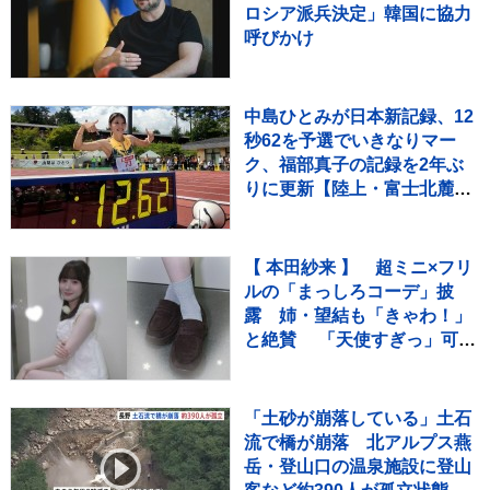
ロシア派兵決定」韓国に協力
呼びかけ
中島ひとみが日本新記録、12
秒62を予選でいきなりマー
ク、福部真子の記録を2年ぶ
りに更新【陸上・富士北麓ワ
ールドトライアル】
【 本田紗来 】 超ミニ×フリ
ルの「まっしろコーデ」披
露 姉・望結も「きゃわ！」
と絶賛 「天使すぎっ」可愛
さにファン歓喜
「土砂が崩落している」土石
流で橋が崩落 北アルプス燕
岳・登山口の温泉施設に登山