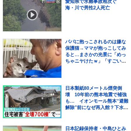
愛知県で水難事故相次ぐ
海・川で男性2人死亡
パパに抱っこされるのは嫌な
保護猫→ママが抱っこしてみ
ると…まさかの光景に「めっ
ちゃニヤけたｗ」「すごいｗ
ｗ」と10万再生
日本製紙80メートル煙突倒
壊 10年前の熊本地震で補強
も… イオンモール熊本“避難
解除”前になぜ再入館？下水管
破損で田んぼに“汚水” 直下
に断層 住宅被害は・・【サ
ンデーモーニング】
日本記録保持者・中島ひとみ