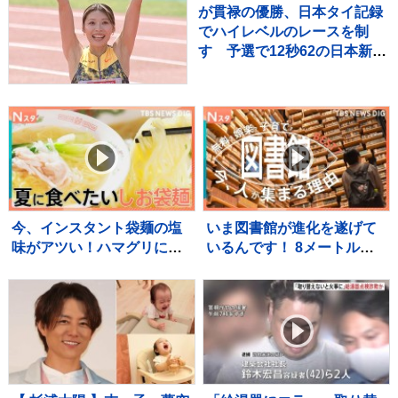
が貫禄の優勝、日本タイ記録
でハイレベルのレースを制
す 予選で12秒62の日本新を
マーク【陸上・富士北麓ワー
ルドトライアル】
今、インスタント袋麺の塩
いま図書館が進化を遂げて
味がアツい！ハマグリに毛
いるんです！ 8メートルの
がに！ラーメン店顔負けの
巨大本棚に、3Dプリンタ
麺も！専門家ゲキ推しの7品
ー、音楽スタジオまで！ 図
を大家族が1週間ガチ比較！
書館の専門家が厳選した進
【それスタ】
化系図書館ベスト7をご紹
介！