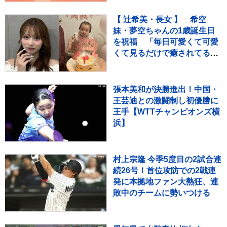
スト7をご紹介！
【 辻希美・長女 】 希空
妹・夢空ちゃんの1歳誕生日
を祝福 「毎日可愛くて可愛
くて見るだけで癒されてる
よ」 「姉妹で沢山お出かけし
たりしようね」
張本美和が決勝進出！中国・
王芸迪との激闘制し初優勝に
王手【WTTチャンピオンズ横
浜】
村上宗隆 今季5度目の2試合連
続26号！首位攻防での2戦連
発に本拠地ファン大熱狂、連
敗中のチームに勢いつける