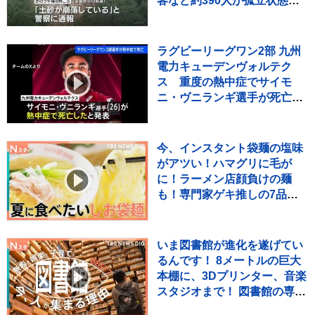
客など約390人が孤立状態
長野
ラグビーリーグワン2部 九州
電力キューデンヴォルテク
ス 重度の熱中症でサイモ
ニ・ヴニランギ選手が死亡と
発表
今、インスタント袋麺の塩味
がアツい！ハマグリに毛が
に！ラーメン店顔負けの麺
も！専門家ゲキ推しの7品を
大家族が1週間ガチ比較！
【それスタ】
いま図書館が進化を遂げてい
るんです！ 8メートルの巨大
本棚に、3Dプリンター、音楽
スタジオまで！ 図書館の専門
家が厳選した進化系図書館ベ