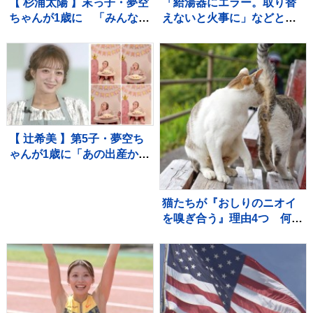
【 杉浦太陽 】末っ子・夢空
「給湯器にエラー。取り替
ちゃんが1歳に 「みんなに
えないと火事に」などとウ
囲まれて、一升餅を背負っ
ソ…給湯器点検業者になり
て」家族総出でお祝い
すまし工事代金だまし取ろ
うとしたか 建築会社社長の
男ら2人逮捕 東京・足立区
【 辻希美 】第5子・夢空ち
ゃんが1歳に「あの出産から
1年……本当に早すぎま
す」 手や口元がクリーム
だらけでケーキ頬張る姿も
猫たちが『おしりのニオイ
を嗅ぎ合う』理由4つ 何を
確かめているの？行動が持
つ意味を解説