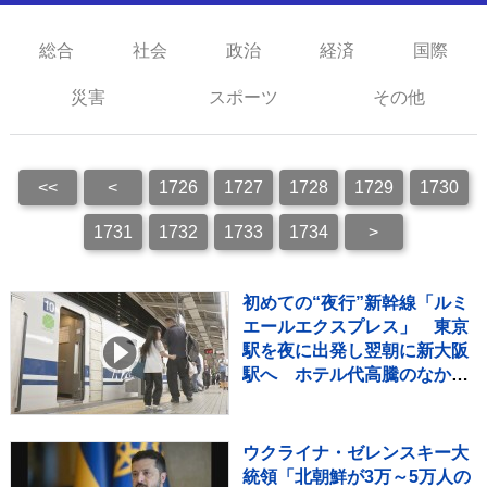
総合
社会
政治
経済
国際
災害
スポーツ
その他
<<
<
1726
1727
1728
1729
1730
1731
1732
1733
1734
>
初めての“夜行”新幹線「ルミ
エールエクスプレス」 東京
駅を夜に出発し翌朝に新大阪
駅へ ホテル代高騰のなかレ
ジャー需要など狙う
ウクライナ・ゼレンスキー大
統領「北朝鮮が3万～5万人の