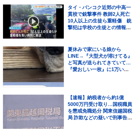
タイ・バンコク近郊の中高一
貫校で銃撃事件 教師2人死亡
10人以上の生徒ら重軽傷 銃
撃犯は学校の生徒との情報、
現場で死亡と地元当局
夏休みで家にいる娘から
LINE→『大型犬が溶けてる』
と写真が送られてきていて…
『愛おしい一枚』に1万いい
ね「たぷたぷで草」「無防備
ｗｗ」
【速報】納税者から約1億
5000万円受け取り…国税職員
を懲戒免職処分 関東信越国税
局 詐欺などの疑いで刑事告発
も