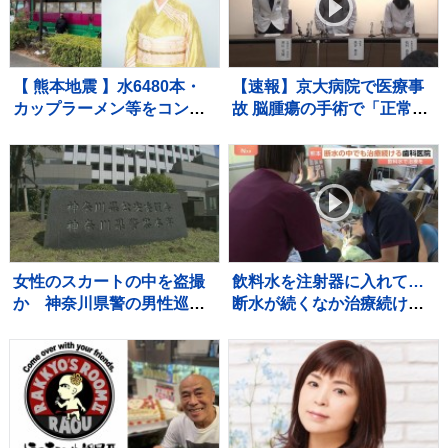
【 熊本地震 】水6480本・
【速報】京大病院で医療事
カップラーメン等をコンサ
故 脳腫瘍の手術で「正常な
ート用トラックで「お気持
組織」を誤って摘出 50代女
ちをお届け」 顔付きトラ
性患者は自発呼吸できず
ックにためらいも〝自分の
ことを言ってる場合ではな
い〟
女性のスカートの中を盗撮
飲料水を注射器に入れて…
か 神奈川県警の男性巡査
断水が続くなか治療続ける
部長（30代）を書類送検
宇城市の歯科医院 歯を磨
「約2、3年前から盗撮」容
けない状況が続くと「誤嚥
疑認める 男性は依願退職
性肺炎」リスク高まり、最
悪死亡のケースも【熊本地
震から10日】