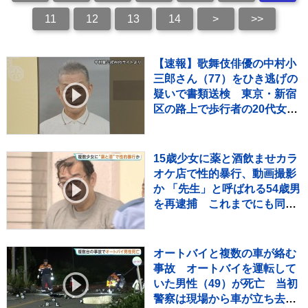
11
12
13
14
>
>>
【速報】歌舞伎俳優の中村小
三郎さん（77）をひき逃げの
疑いで書類送検 東京・新宿
区の路上で歩行者の20代女性
をはねてけがをさせたうえ、
そのまま逃走か 警視庁
15歳少女に薬と酒飲ませカラ
オケ店で性的暴行、動画撮影
か 「先生」と呼ばれる54歳男
を再逮捕 これまでにも同様
の事件で2度逮捕
オートバイと複数の車が絡む
事故 オートバイを運転して
いた男性（49）が死亡 当初
警察は現場から車が立ち去っ