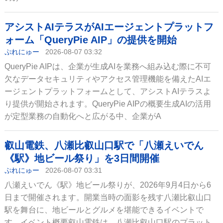
アシストAIテラスがAIエージェントプラットフ
ォーム「QueryPie AIP」の提供を開始
ぷれにゅー
2026-08-07 03:32
QueryPie AIPは、企業が生成AIを業務へ組み込む際に不可
欠なデータセキュリティやアクセス管理機能を備えたAIエ
ージェントプラットフォームとして、アシストAIテラスよ
り提供が開始されます。QueryPie AIPの概要生成AIの活用
が定型業務の自動化へと広がる中、企業がA
叡山電鉄、八瀬比叡山口駅で「八瀬えいでん
《駅》地ビール祭り」を3日間開催
ぷれにゅー
2026-08-07 03:31
八瀬えいでん《駅》地ビール祭りが、2026年9月4日から6
日まで開催されます。開業当時の面影を残す八瀬比叡山口
駅を舞台に、地ビールとグルメを堪能できるイベントで
す。イベント概要叡山電鉄は、八瀬比叡山口駅のプラット