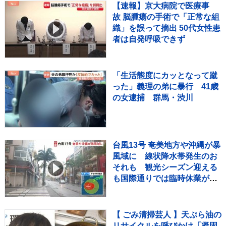
【速報】京大病院で医療事
故 脳腫瘍の手術で「正常な組
織」を誤って摘出 50代女性患
者は自発呼吸できず
「生活態度にカッとなって蹴
った」義理の弟に暴行 41歳
の女逮捕 群馬・渋川
台風13号 奄美地方や沖縄が暴
風域に 線状降水帯発生のお
それも 観光シーズン迎える
も国際通りでは臨時休業が相
次ぐ 8日にかけて暴風・高
波・土砂災害に厳重警戒
【 ごみ清掃芸人 】天ぷら油の
リサイクルを呼びかけ「凝固