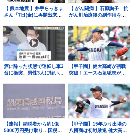
【 熊本地震 】井手らっきょ
【 がん闘病 】石原詢子 抗
さん「7日(金)に再開出来ま
がん剤治療後の副作用を吐
す」バーの再開を宣言「熊
露「ままならない事が増え
本は1歩ずつ前へ進みます」
ては来てます」
酒に酔った状態で運転し車3
【甲子園】健大高崎が初戦
台に衝突、男性3人に軽いけ
突破！エース石垣聡志が八
がをさせた疑いで41歳の男
幡商打線を9回11K1失点完
逮捕 呼気から基準値超のア
投 打線は13安打の7得点
ルコール検出 千葉・東関東
の猛攻で快勝
道
【速報】納税者から約1億
【甲子園】15年ぶり出場の
5000万円受け取り…国税職
八幡商は初戦敗退 健大高崎