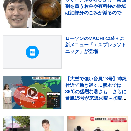
剤を買うお金や有料袋の地域
は油部分のごみが減るので、
節約にも繋がりますよ！」
【マシンガンズ滝沢】
ローソンのMACHI café＋に
新メニュー「エスプレッソト
ニック」が登場
【大型で強い台風13号】沖縄
付近で動き遅く…熊本では
36℃の猛烈な暑さも さらに
台風15号が来週火曜～水曜ご
ろ北日本や関東に近づくおそ
れ【気象予報士解説】