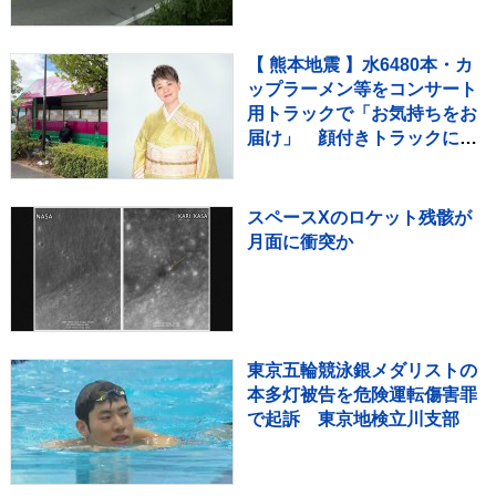
たとみて捜査も その後ひき逃
げの可能性は低く
【 熊本地震 】水6480本・カ
ップラーメン等をコンサート
用トラックで「お気持ちをお
届け」 顔付きトラックにた
めらいも〝自分のことを言っ
てる場合ではない〟
スペースXのロケット残骸が
月面に衝突か
東京五輪競泳銀メダリストの
本多灯被告を危険運転傷害罪
で起訴 東京地検立川支部