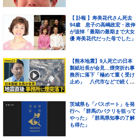
てる」
【 訃報 】寿美花代さん死去
94歳 息子の高嶋政宏・政伸
が追悼「最期の最期まで大女
優 寿美花代だった母でした」
【熊本地震】9人死亡の日本
製紙社長が会見…煙突折れ事
務所に落下「極めて重く受け
止め」 八代市などで続く断
水解消のカギは“配水
管”【news23】
茨城県も「パスポート」を発
行へ 「群馬のパクリを狙って
やった」「群馬県知事の了解
も得た」