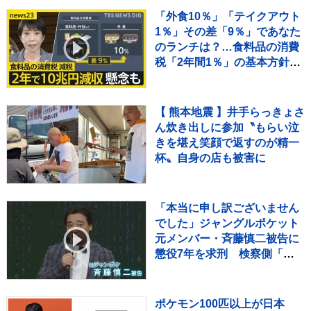
「外食10％」「テイクアウト
1％」その差「9％」であなた
のランチは？…食料品の消費
税「2年間1％」の基本方針を
政府が閣議決定【news23】
【 熊本地震 】井手らっきょさ
ん炊き出しに参加〝もらい泣
きを堪え笑顔で返すのが精一
杯〟自身の店も被害に
「本当に申し訳ございません
でした」ジャングルポケット
元メンバー・斉藤慎二被告に
懲役7年を求刑 検察側「立
場を利用して犯行」指摘 判
決は11月16日
ポケモン100匹以上が日本