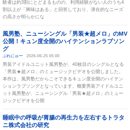
験者は約3割にとどまるものの、利用経験がない人のうち4
割以上が「興味はある」と回答しており、潜在的なニーズ
の高さが明らかにな
風男塾、ニューシングル「男装★超メロ」のMV
公開！キュン度全開のハイテンションラブソン
グ
ぷれにゅー
2026-06-25 05:00
男装アイドルユニット風男塾が、40枚目のシングルとなる
「男装★超メロ」のミュージックビデオを公開しました。
本作は、風男塾だからこそできるキュン度全開のハイテン
ションラブソングとなっています。概要男装アイドルユニ
ット風男塾が、ニューシングル「男装★超メロ」のミュー
ジックビデオを公開
睡眠中の呼吸が胃腸の再生力を左右するトラタ
ニ株式会社の研究