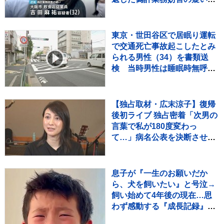
女（32）逮捕「日々の生活で
ストレスたまり」 警視庁
東京・世田谷区で居眠り運転
で交通死亡事故起こしたとみ
られる男性（34）を書類送
検 当時男性は睡眠時無呼吸
症候群 危険運転致死疑いでも
捜査
【独占取材・広末涼子】復帰
後初ライブ 独占密着「次男の
言葉で私が180度変わっ
て…」病名公表を決断させ
た“次男の言葉”（特別インタ
ビュー）
息子が『一生のお願いだか
ら、犬を飼いたい』と号泣→
飼い始めて4年後の現在…思
わず感動する『成長記録』が
255万再生「素敵」「愛溢れ