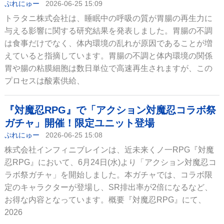
ぷれにゅー
2026-06-25 15:09
トラタニ株式会社は、睡眠中の呼吸の質が胃腸の再生力に
与える影響に関する研究結果を発表しました。胃腸の不調
は食事だけでなく、体内環境の乱れが原因であることが増
えていると指摘しています。胃腸の不調と体内環境の関係
胃や腸の粘膜細胞は数日単位で高速再生されますが、この
プロセスは酸素供給、
『対魔忍RPG』で「アクション対魔忍コラボ祭
ガチャ」開催！限定ユニット登場
ぷれにゅー
2026-06-25 15:08
株式会社インフィニブレインは、近未来くノ一RPG『対魔
忍RPG』において、6月24日(水)より「アクション対魔忍コ
ラボ祭ガチャ」を開始しました。本ガチャでは、コラボ限
定のキャラクターが登場し、SR排出率が2倍になるなど、
お得な内容となっています。概要『対魔忍RPG』にて、
2026