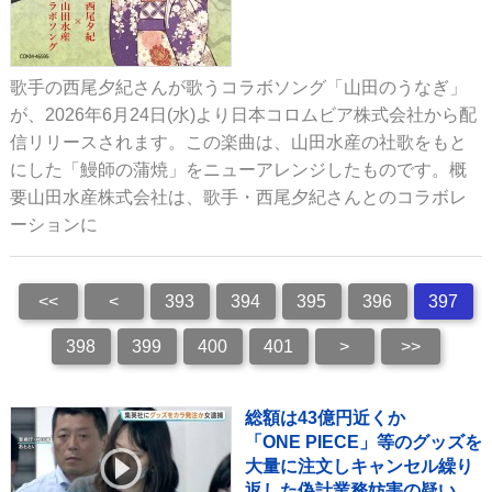
歌手の西尾夕紀さんが歌うコラボソング「山田のうなぎ」
が、2026年6月24日(水)より日本コロムビア株式会社から配
信リリースされます。この楽曲は、山田水産の社歌をもと
にした「鰻師の蒲焼」をニューアレンジしたものです。概
要山田水産株式会社は、歌手・西尾夕紀さんとのコラボレ
ーションに
<<
<
393
394
395
396
397
398
399
400
401
>
>>
総額は43億円近くか
「ONE PIECE」等のグッズを
大量に注文しキャンセル繰り
返した偽計業務妨害の疑いで