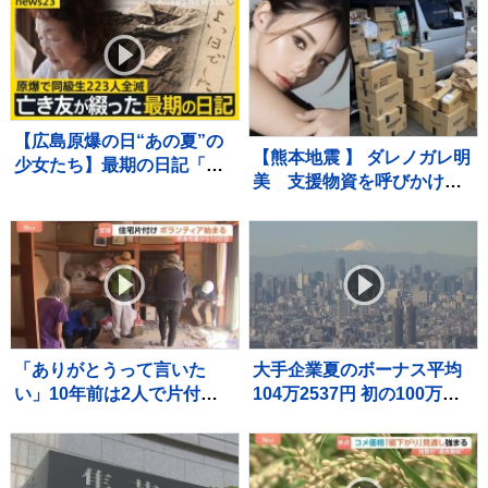
って…」病名公表を決断さ
の了解も得た」
せた“次男の言葉”（特別イ
ンタビュー）
【広島原爆の日“あの夏”の
【熊本地震 】 ダレノガレ明
少女たち】最期の日記「き
美 支援物資を呼びかけ
ょうは良い日でした」と綴
週末に現地で炊きだし「た
った亡き友へ…“同級生223
くさんの物資が届きはじめ
人全滅”残された少女の葛藤
ました！」「皆様本当に本
【news23】
当にありがとうございま
す」
「ありがとうって言いた
大手企業夏のボーナス平均
い」10年前は2人で片付け
104万2537円 初の100万円
も今回は1人 81歳一人暮
超で過去最高に 好業績や
らしの被災者に片付けのボ
高水準の賃上げが反映 経
ランティア支援【熊本地震
団連最終集計