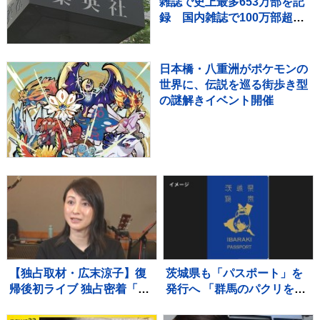
雑誌で史上最多653万部を記
録 国内雑誌で100万部超え
ゼロに
日本橋・八重洲がポケモンの
世界に、伝説を巡る街歩き型
の謎解きイベント開催
【独占取材・広末涼子】復
茨城県も「パスポート」を
帰後初ライブ 独占密着「次
発行へ 「群馬のパクリを狙
男の言葉で私が180度変わ
ってやった」「群馬県知事