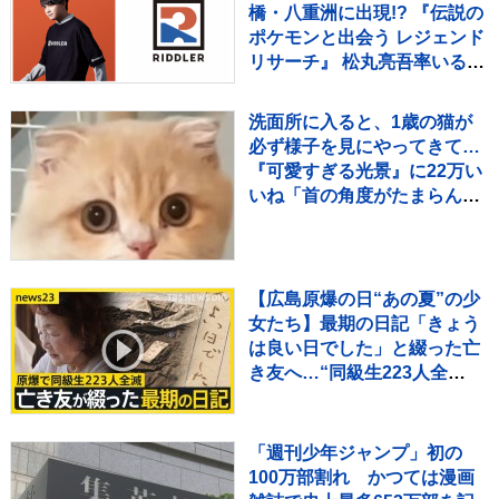
橋・八重洲に出現!? 『伝説の
ポケモンと出会う レジェンド
リサーチ』 松丸亮吾率いる
「RIDDLER」制作の謎解き
イベントも実施
洗面所に入ると、1歳の猫が
必ず様子を見にやってきて…
『可愛すぎる光景』に22万い
いね「首の角度がたまらん」
「真剣に見てるねｗ」
【広島原爆の日“あの夏”の少
女たち】最期の日記「きょう
は良い日でした」と綴った亡
き友へ…“同級生223人全
滅”残された少女の葛藤
【news23】
「週刊少年ジャンプ」初の
100万部割れ かつては漫画