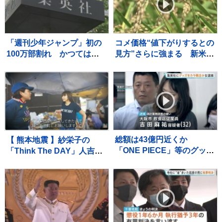
から10日目】
「週刊少年ジャンプ」初の
コメ価格“値下がりするとの
100万部割れ かつては漫
見方”さらに強まる 新米価
画雑誌で史上最多653万部
格の下落見通しも影響か
を記録 国内雑誌で100万
小売価格が値下がりしてい
部超えゼロに
くのかが焦点
総額は43億円近くか
【 熊本地震 】紗栄子の
「ONE PIECE」等のグッズ
「Think The DAY」人吉
を大量に注文しキャンセル
市・八代市で状況確認と物
繰り返した偽計業務妨害の
資拠点確保にあたる 栃木
疑いで女（32）逮捕「日々
県から給水車も派遣
の生活でストレスたま
り」 警視庁