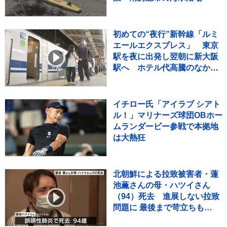
初めての“夜行”新幹線「ルミ
エールエクスプレス」 東京
駅を夜に出発し翌朝に新大阪
駅へ ホテル代高騰のなかレ
ジャー需要など狙う
イチロー氏「アイラブ シアト
ル！」マリナーズ球団OBホー
ムランダービー参戦で本拠地
は大熱狂
北朝鮮による拉致被害者・蓮
池薫さんの母・ハツイさん
（94）死去 進展しない拉致
問題に 最後まで苛立ちも…