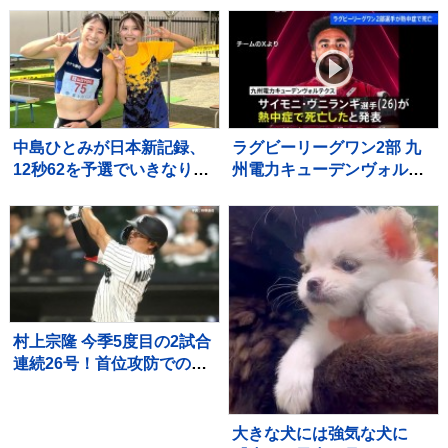
にいたら…あまりにも素敵
「めっちゃニヤけたｗ」
な『神対応』が552万再生
「すごいｗｗ」と10万再生
「平和な世界」
中島ひとみが日本新記録、
ラグビーリーグワン2部 九
12秒62を予選でいきなりマ
州電力キューデンヴォルテ
ーク、福部真子の記録を2年
クス 重度の熱中症でサイ
ぶりに更新【陸上・富士北
モニ・ヴニランギ選手が死
麓ワールドトライアル】
亡と発表
村上宗隆 今季5度目の2試合
連続26号！首位攻防での2
戦連発に本拠地ファン大熱
狂、連敗中のチームに勢い
つける
大きな犬には強気な犬に