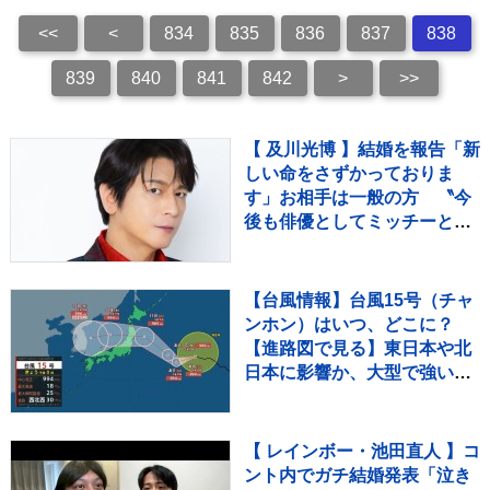
<<
<
834
835
836
837
838
839
840
841
842
>
>>
【 及川光博 】結婚を報告「新
しい命をさずかっておりま
す」お相手は一般の方 〝今
後も俳優としてミッチーとし
て精進〟【 コメント全文 】
【台風情報】台風15号（チャ
ンホン）はいつ、どこに？
【進路図で見る】東日本や北
日本に影響か、大型で強い台
風13号（ドルフィン）引き続
き 大雨・暴風・高潮・うねり
を伴った高波などに厳重警戒
【 レインボー・池田直人 】コ
必要
ント内でガチ結婚発表「泣き