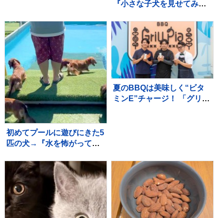
『小さな子犬を見せてみ
た』結果…守らなければい
けないと理解している『尊
い光景』が30万再生「愛情
深い」「いい子」
夏のBBQは美味しく“ビタ
ミンE”チャージ！ 「グリル
ピア池袋 アーモンドまみれ
BBQフェス」先行試食会レ
ポート
初めてプールに遊びにきた5
匹の犬→『水を怖がって泳
げないかな』と思っていた
ら…可愛すぎる光景が10万
再生「みんな凄い」「一生
懸命で最高」