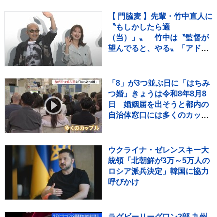
【 門脇麦 】先輩・竹中直人に
〝もしかしたら適
（当）」〟 竹中は〝監督が
望んでると、やる〟「アドリ
ブ」認める
「8」が3つ並ぶ日に「はちみ
つ婚」きょうは令和8年8月8
日 婚姻届を出そうと都内の
自治体窓口には多くのカップ
ルが…
ウクライナ・ゼレンスキー大
統領「北朝鮮が3万～5万人の
ロシア派兵決定」韓国に協力
呼びかけ
ラグビーリーグワン2部 九州