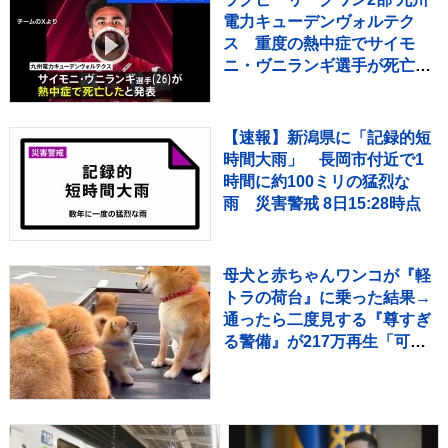
電力キューデンヴォルテク
ス 重度の熱中症でサイモ
ニ・ヴニランギ選手が死亡と
発表
【速報】新潟県に「記録的短
時間大雨」 長岡市付近で1
時間に約100ミリの猛烈な
雨 災害警戒 8日15:28時点
母犬と赤ちゃんワンコが『軽
トラの荷台』に乗った結果→
通ったら二度見する『尊すぎ
る警備』が217万再生「可愛
いの渋滞」「たまらない景
色」