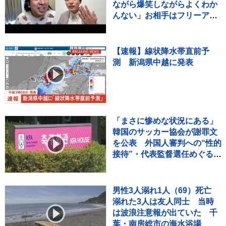
ながら爆笑しながらよくわか
んない」お相手はフリーアナ
ウンサー・佐藤佳奈さん ジ
ャンボたかお大祝福
【速報】線状降水帯直前予
測 新潟県中越に発表
「まさに惨めな状況にある」
韓国のサッカー協会が謝罪文
を公表 外国人審判への“性的
接待”・代表監督選任めぐる疑
惑など相次ぐ不祥事受け
男性3人溺れ1人（69）死亡
溺れた3人は友人同士 当時
は波浪注意報が出ていた 千
葉・南房総市の海水浴場