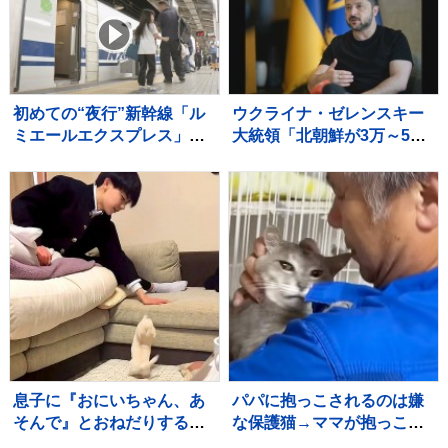
初めての“夜行”新幹線「ル
ウクライナ・ゼレンスキー
ミエールエクスプレス」
大統領「北朝鮮が3万～5万
東京駅を夜に出発し翌朝に
人のロシア派兵決定」韓国
新大阪駅へ ホテル代高騰
に協力呼びかけ
のなかレジャー需要など狙
う
息子に『おにいちゃん、あ
パパに抱っこされるのは嫌
そんで』とおねだりする赤
な保護猫→ママが抱っこし
ちゃん犬→ソファに登れず
てみると…まさかの光景に