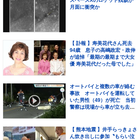
スペースXのロケット残骸が
月面に衝突か
【 訃報 】寿美花代さん死去
94歳 息子の高嶋政宏・政伸
が追悼「最期の最期まで大女
優 寿美花代だった母でした」
オートバイと複数の車が絡む
事故 オートバイを運転して
いた男性（49）が死亡 当初
警察は現場から車が立ち去っ
たとみて捜査も その後ひき逃
げの可能性は低く
【 熊本地震 】井手らっきょさ
ん炊き出しに参加〝もらい泣