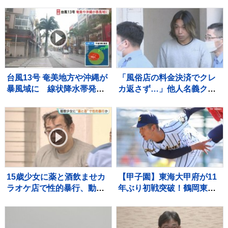
「凝固剤を買うお金や有料
袋の地域は油部分のごみが
減るので、節約にも繋がり
ますよ！」【マシンガンズ
滝沢】
台風13号 奄美地方や沖縄が
「風俗店の料金決済でクレ
暴風域に 線状降水帯発生
カ返さず…」他人名義クレ
のおそれも 観光シーズン
カで商品購入か 風俗店従
迎えるも国際通りでは臨時
業員の男（23）を逮捕 自
休業が相次ぐ 8日にかけて
宅からは他人名義のクレカ
暴風・高波・土砂災害に厳
複数枚 警視庁
重警戒
15歳少女に薬と酒飲ませカ
【甲子園】東海大甲府が11
ラオケ店で性的暴行、動画
年ぶり初戦突破！鶴岡東に
撮影か 「先生」と呼ばれる
快勝 主将・田中楓真が3安
54歳男を再逮捕 これまで
打など計12安打 左腕・熊
にも同様の事件で2度逮捕
谷晄→エース村尾竜弦の好