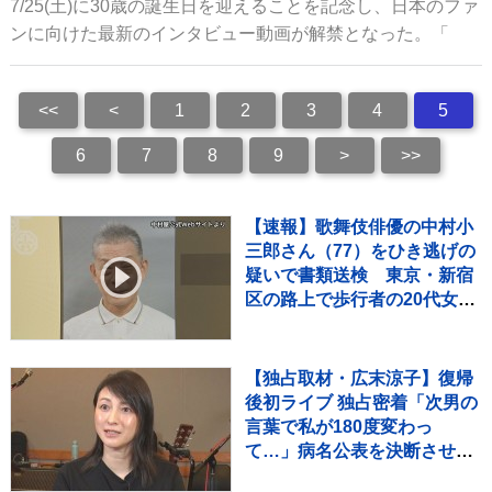
7/25(土)に30歳の誕生日を迎えることを記念し、日本のファ
ンに向けた最新のインタビュー動画が解禁となった。「
<<
<
1
2
3
4
5
6
7
8
9
>
>>
【速報】歌舞伎俳優の中村小
三郎さん（77）をひき逃げの
疑いで書類送検 東京・新宿
区の路上で歩行者の20代女性
をはねてけがをさせたうえ、
そのまま逃走か 警視庁
【独占取材・広末涼子】復帰
後初ライブ 独占密着「次男の
言葉で私が180度変わっ
て…」病名公表を決断させ
た“次男の言葉”（特別インタ