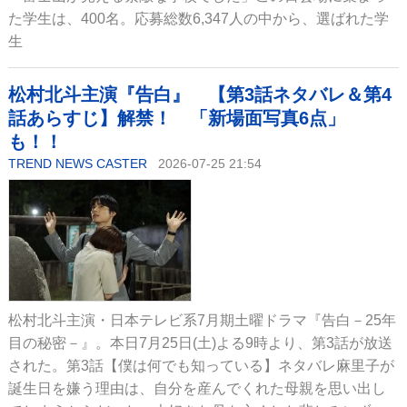
た学生は、400名。応募総数6,347人の中から、選ばれた学
生
松村北斗主演『告白』 【第3話ネタバレ＆第4
話あらすじ】解禁！ 「新場面写真6点」
も！！
TREND NEWS CASTER
2026-07-25 21:54
松村北斗主演・日本テレビ系7月期土曜ドラマ『告白－25年
目の秘密－』。本日7月25日(土)よる9時より、第3話が放送
された。第3話【僕は何でも知っている】ネタバレ麻里子が
誕生日を嫌う理由は、自分を産んでくれた母親を思い出し