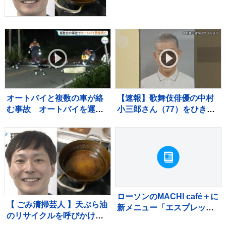
節約にも繋がりますよ！」
【マシンガンズ滝沢】
オートバイと複数の車が絡
【速報】歌舞伎俳優の中村
む事故 オートバイを運転
小三郎さん（77）をひき逃
していた男性（49）が死
げの疑いで書類送検 東
亡 当初警察は現場から車
京・新宿区の路上で歩行者
が立ち去ったとみて捜査
の20代女性をはねてけがを
も その後ひき逃げの可能性
させたうえ、そのまま逃走
は低く
か 警視庁
ローソンのMACHI café＋に
【 ごみ清掃芸人 】天ぷら油
新メニュー「エスプレッソ
のリサイクルを呼びかけ
トニック」が登場