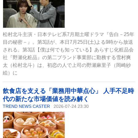
松村北斗主演・日本テレビ系7月期土曜ドラマ『告白－25年
目の秘密－』。第3話が、本日7月25日(土)よる9時から放送
される。第3話【僕は何でも知っている】あらすじ化粧品会
社『野瀬化粧品』の第二ブランド事業部に勤務する雪村爽
太（松村北斗）は、初恋の人で上司の野瀬麻里子（岡崎紗
絵）に
飲食店を支える「業務用中華点心」 人手不足時
代の新たな市場価値を読み解く
TREND NEWS CASTER
2026-07-24 23:30