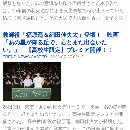
解禁となった。罪の意識を封印今回解禁された本予告で
は、15年前の花火遊びによる火災事故で時が止まっていた
拓海（末澤誠也）と、その火災で大火傷を負い、妻子を失
教師役「福原遥＆細田佳央太」登壇！ 映画
『あの星が降る丘で、君とまた出会いた
い。』 【高校生限定】プレミア開催！！
TREND NEWS CASTER
2026-07-27 02:13
26日(日)、東京・丸の内ピカデリー２で、映画『あの星が降
る丘で、君とまた出会いたい。』高校生限定プレミアが開
催された。“高校教師”役の福原遥、細田佳央太が登壇した。
「富士山が見える素敵な学校でした」この日会場に集まっ