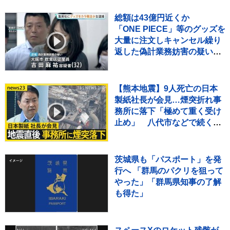
ビュー）
総額は43億円近くか
「ONE PIECE」等のグッズを
大量に注文しキャンセル繰り
返した偽計業務妨害の疑いで
女（32）逮捕「日々の生活で
ストレスたまり」 警視庁
【熊本地震】9人死亡の日本
製紙社長が会見…煙突折れ事
務所に落下「極めて重く受け
止め」 八代市などで続く断
水解消のカギは“配水
管”【news23】
茨城県も「パスポート」を発
行へ 「群馬のパクリを狙って
やった」「群馬県知事の了解
も得た」