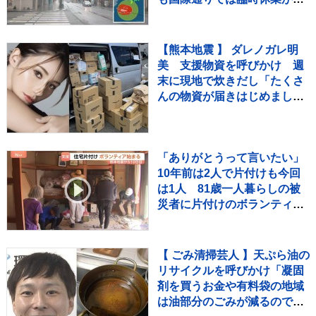
次ぐ 8日にかけて暴風・高
波・土砂災害に厳重警戒
【熊本地震 】 ダレノガレ明
美 支援物資を呼びかけ 週
末に現地で炊きだし「たくさ
んの物資が届きはじめまし
た！」「皆様本当に本当にあ
りがとうございます」
「ありがとうって言いたい」
10年前は2人で片付けも今回
は1人 81歳一人暮らしの被
災者に片付けのボランティア
支援【熊本地震から10日目】
【 ごみ清掃芸人 】天ぷら油の
リサイクルを呼びかけ「凝固
剤を買うお金や有料袋の地域
は油部分のごみが減るので、