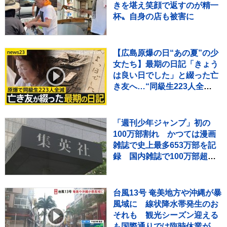
きを堪え笑顔で返すのが精一
杯〟自身の店も被害に
【広島原爆の日“あの夏”の少
女たち】最期の日記「きょう
は良い日でした」と綴った亡
き友へ…“同級生223人全
滅”残された少女の葛藤
【news23】
「週刊少年ジャンプ」初の
100万部割れ かつては漫画
雑誌で史上最多653万部を記
録 国内雑誌で100万部超え
ゼロに
台風13号 奄美地方や沖縄が暴
風域に 線状降水帯発生のお
それも 観光シーズン迎える
も国際通りでは臨時休業が相