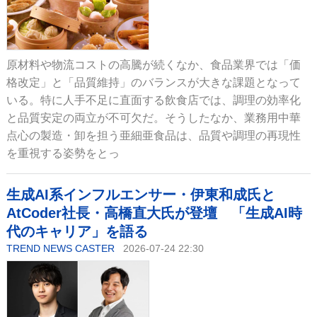
原材料や物流コストの高騰が続くなか、食品業界では「価
格改定」と「品質維持」のバランスが大きな課題となって
いる。特に人手不足に直面する飲食店では、調理の効率化
と品質安定の両立が不可欠だ。そうしたなか、業務用中華
点心の製造・卸を担う亜細亜食品は、品質や調理の再現性
を重視する姿勢をとっ
生成AI系インフルエンサー・伊東和成氏と
AtCoder社長・高橋直大氏が登壇 「生成AI時
代のキャリア」を語る
TREND NEWS CASTER
2026-07-24 22:30