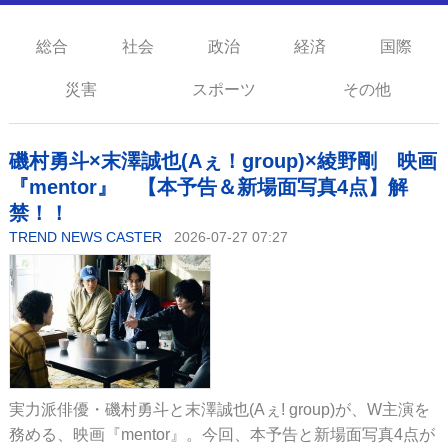
総合
社会
政治
経済
国際
災害
スポーツ
その他
磯村勇斗×末澤誠也(Aぇ！group)×綾野剛 映画
『mentor』 【本予告＆新場面写真4点】解
禁！！
TREND NEWS CASTER
2026-07-27 07:27
実力派俳優・磯村勇斗と末澤誠也(Aぇ! group)が、W主演を
務める、映画『mentor』。今回、本予告と新場面写真4点が