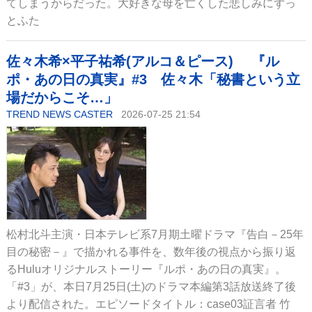
てしまうからだった。大好きな母を亡くした悲しみにずっ
とふた
佐々木希×平子祐希(アルコ＆ピース) 『ル
ポ・あの日の真実』#3 佐々木「秘書という立
場だからこそ…」
TREND NEWS CASTER
2026-07-25 21:54
松村北斗主演・日本テレビ系7月期土曜ドラマ『告白－25年
目の秘密－』で描かれる事件を、数年後の視点から振り返
るHuluオリジナルストーリー『ルポ・あの日の真実』。
「#3」が、本日7月25日(土)のドラマ本編第3話放送終了後
より配信された。エピソードタイトル：case03証言者 竹