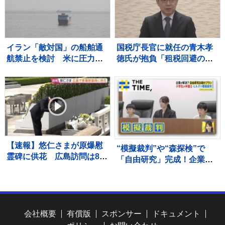
継投
イラン「敵対国」の船舶通
国税庁長官に就任の青木孝
航禁止を検討 米に圧力の
徳氏が抱負「租税回避のス
狙いか
キームは課税の公平が損な
われ、納税者の信頼を揺る
がす」
【速報】悠仁さまが原爆慰
“模擬裁判”や“森探検”で
霊碑に供花 広島訪問は8年
「自由研究」完成！企業
ぶり 午後の行事で初めて公
の“お助けプラン”続々
的にスピーチされる予定
【THE TIME,】
会社概要
有償版
スポンサー
ドキュメント