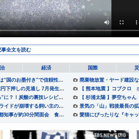
記事全文を読む
治
経済
国際
「家事支援サービス」が“国家資格”に？ 狙いは“国のお墨付き”で信頼性アップ？【Nスタ解説】
ニチレイ サイバー攻撃影響などで営業利益48億円下押しの見通し 7月発生のシステム障害で販売落ち込み 今年度の利益見込み発表
夏こそ楽しみたい「炭酸」が“飲む”から“食べる”に？！炭酸の裏技レシピも【Nスタ】
犬が『自信を失う』絶対NG行為5選 愛犬のプライドが崩壊する飼い主の態度や適切な対応まで
「地方の対応もお願いしたい」高市総理と小池都知事が約30分間面会 食料品の消費税減税に伴う地方財源について意見交換