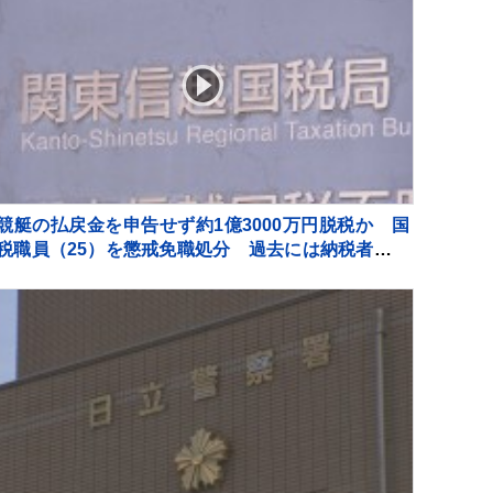
競艇の払戻金を申告せず約1億3000万円脱税か 国
税職員（25）を懲戒免職処分 過去には納税者から
約1億5000万円受け取りも 詐欺などの疑いで刑事告
発