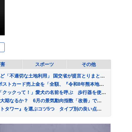
災害
スポーツ
その他
廃棄物放置・ヤード建設など「不適切な土地利用」 国交省が提言とりまとめ 法改正も視野
【 熊本地震 】コブクロ ポストカード売上金を「全額、『令和8年熊本地震災害義援金』として寄付」することを発表 ライブ会場にて販売
【 杉浦太陽 】夢空ちゃん「クックって！」愛犬の名前を呼ぶ 歩行器を使ってすいすい「完璧な乗りこなし笑」めざましい成長
景気の「山」戦後最長の拡大期なるか？ 6月の景気動向指数「改善」で据え置き
愛猫にぴったりな『キャットタワー』を選ぶコツ5つ タイプ別の良い点・悪い点や失敗しないためのポイント