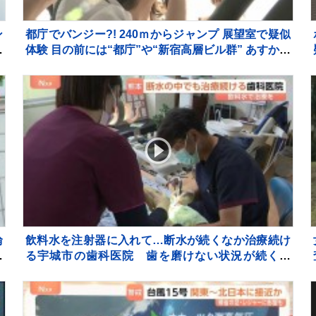
ン
都庁でバンジー?! 240ｍからジャンプ 展望室で疑似
き
体験 目の前には“都庁”や“新宿高層ビル群” あすから
合
期間限定
輪
飲料水を注射器に入れて…断水が続くなか治療続け
報
る宇城市の歯科医院 歯を磨けない状況が続くと
「誤嚥性肺炎」リスク高まり、最悪死亡のケースも
【熊本地震から10日】