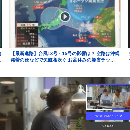
的
【最新進路】台風13号・15号の影響は？ 空路は沖縄
的
発着の便などで欠航相次ぐ お盆休みの帰省ラッシュ
始まる 15号は関東～北日本に接近か