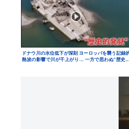
ドナウ川の水位低下が深刻 ヨーロッパを襲う記録
熱波の影響で川が干上がり… 一方で思わぬ“歴史
発見”も