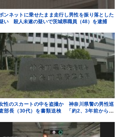
ボンネットに乗せたまま走行し男性を振り落とした
疑い 殺人未遂の疑いで茨城県職員（48）を逮捕
女性のスカートの中を盗撮か 神奈川県警の男性巡
査部長（30代）を書類送検 「約2、3年前から盗
撮」容疑認める 男性は依願退職