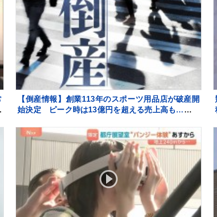
常
【倒産情報】創業113年のスポーツ用品店が破産開
き
始決定 ピーク時は13億円を超える売上高も…大手
との競争やコロナ禍の影響で赤字に 福井市 【東京商
工リサーチ】