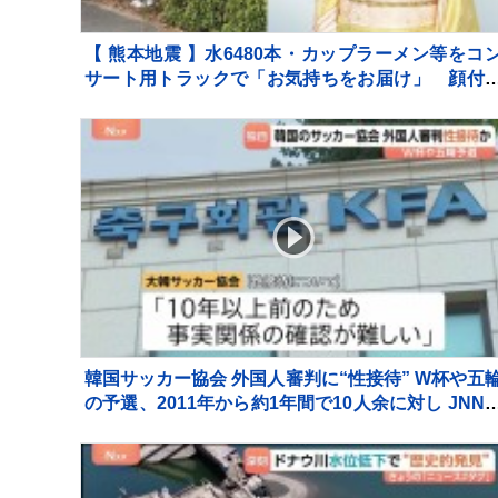
【 熊本地震 】水6480本・カップラーメン等をコ
サート用トラックで「お気持ちをお届け」 顔付
トラックにためらいも〝自分のことを言ってる場
ではない〟
韓国サッカー協会 外国人審判に“性接待” W杯や五
の予選、2011年から約1年間で10人余に対し JNN
告書入手