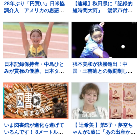
28年ぶり「円買い」日米協
【速報】秋田県に「記録的
調介入 アメリカの思惑
短時間大雨」 湯沢市付近
は？ 円安是正へ日本に“圧
で1時間に約100ミリの猛烈
力”か？【サンデーモーニン
な雨 災害警戒 9日13:49時
グ】
点
日本記録保持者・中島ひと
張本美和が決勝進出！中
みが貫禄の優勝、日本タイ
国・王芸迪との激闘制し初
記録でハイレベルのレース
優勝に王手【WTTチャンピ
を制す 予選で12秒62の日
オンズ横浜】
本新をマーク【陸上・富士
北麓ワールドトライアル】
いま図書館が進化を遂げて
【 辻希美 】第5子・夢空ち
いるんです！ 8メートルの
ゃんが1歳に「あの出産から
巨大本棚に、3Dプリンタ
1年……本当に早すぎま