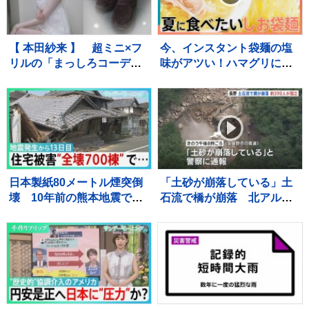
【 本田紗来 】 超ミニ×フ
今、インスタント袋麺の塩
リルの「まっしろコーデ」
味がアツい！ハマグリに毛
披露 姉・望結も「きゃ
がに！ラーメン店顔負けの
わ！」と絶賛 「天使すぎ
麺も！専門家ゲキ推しの7品
っ」可愛さにファン歓喜
を大家族が1週間ガチ比較！
【それスタ】
日本製紙80メートル煙突倒
「土砂が崩落している」土
壊 10年前の熊本地震で補
石流で橋が崩落 北アルプ
強も… イオンモール熊
ス燕岳・登山口の温泉施設
本“避難解除”前になぜ再入
に登山客など約390人が孤
館？下水管破損で田んぼ
立状態 長野
に“汚水” 直下に断層 住
宅被害は・・【サンデーモ
ーニング】