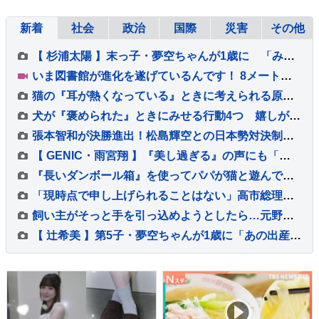
新着
社会
政治
国際
災害
その他
【 杉浦太陽 】末っ子・夢空ちゃんが1歳に 「みんなに囲まれて、一升餅を背負って」家族総出でお祝い
いま図書館が進化を遂げているんです！ 8メートルの巨大本棚に、3Dプリンター、音楽スタジオまで！ 図書館の専門家が厳選した進化系図書館ベスト7をご紹介！
猫の『耳が熱くなっている』ときに考えられる原因5つ 放置しても大丈夫？異常を見分けるポイントも解説
犬が『褒められた』ときにみせる行動4つ 嬉しがっているサインや絆を深める接し方のコツまで
張本智和が決勝進出！松島輝空との日本勢対決制し兄妹Vへ王手「自分のプレーをして勝つ」【WTTチャンピオンズ横浜】
【 GENIC・雨宮翔 】『美し過ぎる』の声にも「もっとできる」 25歳を迎え 演じたいのは「サイコパス」
『長いダンボール箱』を使ってパパが猫と遊んでみた結果…微笑ましすぎる光景が113万再生「戻るの早いｗ」「旦那様が一番楽しそうｗ」
「現時点で申し上げられることはない」高市総理 内閣改造・自民党役員人事の時期などについて明言避ける “熊本地震対応に総力を挙げ取り組む”
飼い主がそっと手を引っ込めようとしたら…元野良猫がとった『尊すぎる行動』が20万表示「最強に可愛いやり取りｗ」「圧がすごいｗ」
【 辻希美 】第5子・夢空ちゃんが1歳に「あの出産から1年……本当に早すぎます」 手や口元がクリームだらけでケーキ頬張る姿も