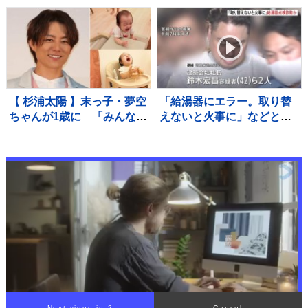
ー、音楽スタジオまで！ 図
す」 手や口元がクリーム
書館の専門家が厳選した進
だらけでケーキ頬張る姿も
化系図書館ベスト7をご紹
介！
【 杉浦太陽 】末っ子・夢空
「給湯器にエラー。取り替
ちゃんが1歳に 「みんなに
えないと火事に」などとウ
囲まれて、一升餅を背負っ
ソ…給湯器点検業者になり
て」家族総出でお祝い
すまし工事代金だまし取ろ
うとしたか 建築会社社長の
男ら2人逮捕 東京・足立区
Next video in 1
Cancel