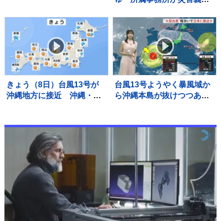
大谷翔平は無安打2四球 9
金を寄付「現在も熊本でレ
回ディアスが2ラン被弾
ギュラー番組に出演させて
頂くなど、長年にわたり地
元との繋がりを大切にして
参りました」
きょう（8日）台風13号が
台風13号ようやく暴風域か
沖縄地方に接近 沖縄・奄
ら沖縄本島が抜けつつある
美では雨・風強まる 引き
がこの後も猛烈な風が吹く
続き大雨・暴風・高潮・う
見込み 続いて台風15号が接
ねりを伴った高波などに厳
近中 11日ごろ本州付近に
重警戒必要
近づく予想