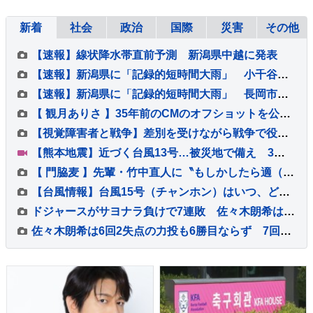
新着
社会
政治
国際
災害
その他
【速報】線状降水帯直前予測 新潟県中越に発表
【速報】新潟県に「記録的短時間大雨」 小千谷市付近で1時間に約100ミリの猛烈な雨 災害警戒 8日15:40時点
【速報】新潟県に「記録的短時間大雨」 長岡市付近で1時間に約100ミリの猛烈な雨 災害警戒 8日15:28時点
【 観月ありさ 】35年前のCMのオフショットを公開 ファン反響「懐かしい〜」「まさに伝説の少女」思い出続々 歌手デビュー35周年を記念
【視覚障害者と戦争】差別を受けながら戦争で役に立つことを求められ… 視覚障害者「今から考えたら馬鹿げた話」その思いを喜入友浩が取材【news23】
【熊本地震】近づく台風13号…被災地で備え 3万6000戸で続く断水…歯科医院では差し入れの飲料水を使い治療【news23】
【 門脇麦 】先輩・竹中直人に〝もしかしたら適（当）」〟 竹中は〝監督が望んでると、やる〟「アドリブ」認める
【台風情報】台風15号（チャンホン）はいつ、どこに？【進路図で見る】東日本や北日本に影響か、大型で強い台風13号（ドルフィン）引き続き 大雨・暴風・高潮・うねりを伴った高波などに厳重警戒必要
ドジャースがサヨナラ負けで7連敗 佐々木朗希は6回2失点力投も6勝目ならず 大谷翔平は無安打2四球 9回ディアスが2ラン被弾
佐々木朗希は6回2失点の力投も6勝目ならず 7回大谷翔平に勝ち越し満塁好機も痛恨の併殺打 初対決のヌートバーは3打数1安打