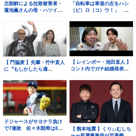
北朝鮮による拉致被害者・
「自転車は車道の左をハシ
蓮池薫さんの母・ハツイさ
（ビ）ロ（コ）ウ！」 警
ん（94）死去 進展しない
視庁上野署の防犯キャラク
拉致問題に 最後まで苛立ち
ター「ハシ防」が上野動物
も…
園で交通安全キャンペーン
【 レインボー・池田直人 】
【 門脇麦 】先輩・竹中直人
コント内でガチ結婚発表
に〝もしかしたら適
「泣きながら爆笑しながら
（当）」〟 竹中は〝監督
よくわかんない」お相手は
が望んでると、やる〟「ア
フリーアナウンサー・佐藤
ドリブ」認める
佳奈さん ジャンボたかお
大祝福
ドジャースがサヨナラ負け
で7連敗 佐々木朗希は6回
【 熊本地震 】くりぃむしち
2失点力投も6勝目ならず
ゅー所属事務所が災害義援