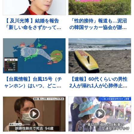
【 及川光博 】結婚を報告
「性的接待」報道も…泥沼
「新しい命をさずかってお
の韓国サッカー協会が謝
ります」お相手は一般の
罪 「惨めな状況」国会聴聞
方 〝今後も俳優としてミ
会・警察捜索に続き波紋
ッチーとして精進〟【 コメ
ント全文 】
【台風情報】台風15号（チ
【速報】60代くらいの男性
ャンホン）はいつ、どこ
2人が溺れ1人が心肺停止
に？【進路図で見る】東日
千葉県南房総市の海水浴場
本や北日本に影響か、大型
で強い台風13号（ドルフィ
ン）引き続き 大雨・暴風・
高潮・うねりを伴った高波
などに厳重警戒必要