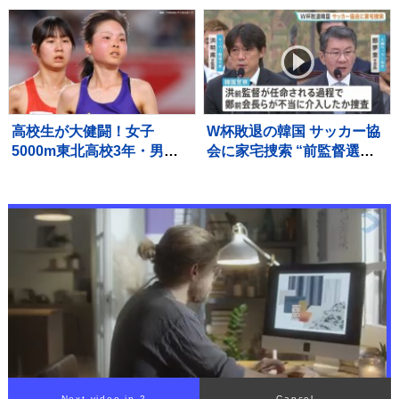
って…」病名公表を決断さ
った亡き友へ…“同級生223
せた“次男の言葉”（特別イ
人全滅”残された少女の葛藤
ンタビュー）
【news23】
高校生が大健闘！女子
W杯敗退の韓国 サッカー協
5000m東北高校3年・男乕
会に家宅捜索 “前監督選
結衣が7位入賞、日本勢入賞
任”で不当介入か 内部資料
第1号に！女子3000m障
などを押収し解析へ 李大統
害・17歳の田谷玲は今季ベ
領も「身内重視の人事の失
ストで決勝へ【U20世界陸
敗だ」と痛烈批判
上】
Next video in 1
Cancel