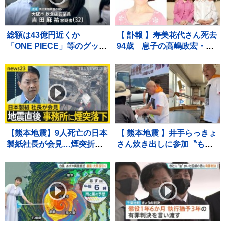
総額は43億円近くか
【 訃報 】寿美花代さん死去
「ONE PIECE」等のグッズ
94歳 息子の高嶋政宏・政
を大量に注文しキャンセル
伸が追悼「最期の最期まで
繰り返した偽計業務妨害の
大女優 寿美花代だった母で
疑いで女（32）逮捕「日々
した」
の生活でストレスたま
り」 警視庁
【熊本地震】9人死亡の日本
【 熊本地震 】井手らっきょ
製紙社長が会見…煙突折れ
さん炊き出しに参加〝もら
事務所に落下「極めて重く
い泣きを堪え笑顔で返すの
受け止め」 八代市などで
が精一杯〟自身の店も被害
続く断水解消のカギは“配水
に
管”【news23】