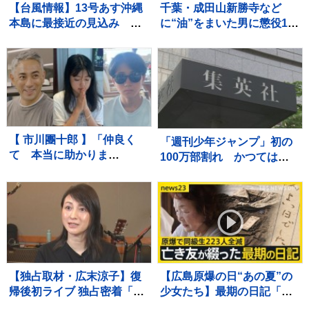
【台風情報】13号あす沖縄
千葉・成田山新勝寺など
本島に最接近の見込み ス
に“油”をまいた男に懲役1年
ピードを落とし暴風・大雨
6か月、執行猶予3年の有罪
が長引くおそれ【予報士解
判決 千葉地裁
説】
【 市川團十郎 】「仲良く
「週刊少年ジャンプ」初の
て 本当に助かりま
100万部割れ かつては漫
す、、」子どもたちと〝海
画雑誌で史上最多653万部
外の南国リゾート〟で過ご
を記録 国内雑誌で100万
す夏休み 「移動です」次
部超えゼロに
なる滞在場所へ
【独占取材・広末涼子】復
【広島原爆の日“あの夏”の
帰後初ライブ 独占密着「次
少女たち】最期の日記「き
男の言葉で私が180度変わ
ょうは良い日でした」と綴