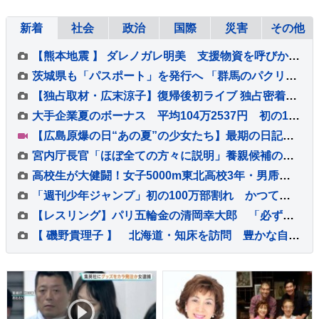
新着
社会
政治
国際
災害
その他
【熊本地震 】 ダレノガレ明美 支援物資を呼びかけ 週末に現地で炊きだし「たくさんの物資が届きはじめました！」「皆様本当に本当にありがとうございます」
茨城県も「パスポート」を発行へ 「群馬のパクリを狙ってやった」「群馬県知事の了解も得た」
【独占取材・広末涼子】復帰後初ライブ 独占密着「次男の言葉で私が180度変わって…」病名公表を決断させた“次男の言葉”（特別インタビュー）
大手企業夏のボーナス 平均104万2537円 初の100万円超 好業績や高水準賃上げが反映 経団連最終集計
【広島原爆の日“あの夏”の少女たち】最期の日記「きょうは良い日でした」と綴った亡き友へ…“同級生223人全滅”残された少女の葛藤【news23】
宮内庁長官「ほぼ全ての方々に説明」養親候補の宮家皇族方に 男系男子の養子候補は「把握せず」 改正皇室典範めぐり
高校生が大健闘！女子5000m東北高校3年・男乕結衣が7位入賞、日本勢入賞第1号に！女子3000m障害・17歳の田谷玲は今季ベストで決勝へ【U20世界陸上】
「週刊少年ジャンプ」初の100万部割れ かつては漫画雑誌で史上最多653万部を記録 国内雑誌で100万部超えゼロに
【レスリング】パリ五輪金の清岡幸大郎 「必ず優勝」9月開催アジア大会での必勝誓う「かっこいいと思ってもらえる試合に」
【 磯野貴理子 】 北海道・知床を訪問 豊かな自然で出会ったエゾシカや珍しい「十字ギツネ」などの貴重な姿を公開