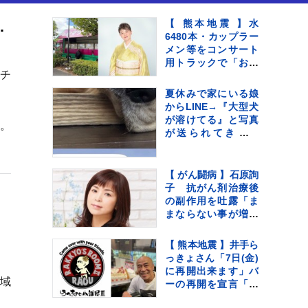
索･オンライン商談･チャットが便利に
【 熊本地震 】水
6480本・カップラー
メン等をコンサート
用トラックで「お気
ッチ
持ちをお届け」 顔
付きトラックにため
夏休みで家にいる娘
らいも〝自分のこと
からLINE→『大型犬
を言ってる場合では
が溶けてる』と写真
す。
ない〟
が送られてきてい
て…『愛おしい一
枚』に1万いいね「た
ぷたぷで草」「無防
【 がん闘病 】石原詢
備ｗｗ」
子 抗がん剤治療後
の副作用を吐露「ま
まならない事が増え
ては来てます」
【 熊本地震 】井手ら
っきょさん「7日(金)
に再開出来ます」バ
域
ーの再開を宣言「熊
本は1歩ずつ前へ進み