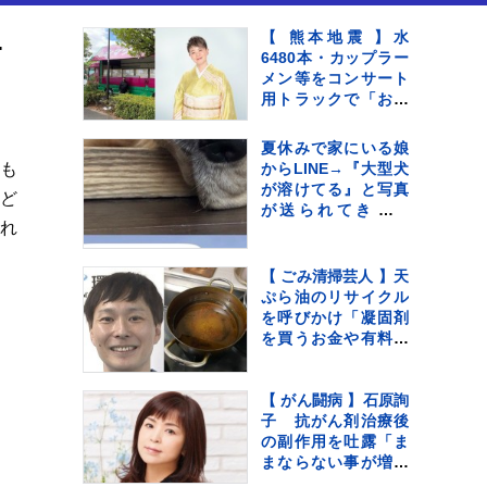
た」「どっちも可愛いｗ」
【 熊本地震 】水
6480本・カップラー
メン等をコンサート
用トラックで「お気
持ちをお届け」 顔
付きトラックにため
夏休みで家にいる娘
らいも〝自分のこと
つも
からLINE→『大型犬
を言ってる場合では
が溶けてる』と写真
「ど
ない〟
が送られてきてい
れ
て…『愛おしい一
枚』に1万いいね「た
ぷたぷで草」「無防
【 ごみ清掃芸人 】天
備ｗｗ」
ぷら油のリサイクル
を呼びかけ「凝固剤
を買うお金や有料袋
の地域は油部分のご
みが減るので、節約
にも繋がります
【 がん闘病 】石原詢
よ！」【マシンガン
子 抗がん剤治療後
ズ滝沢】
の副作用を吐露「ま
まならない事が増え
ては来てます」