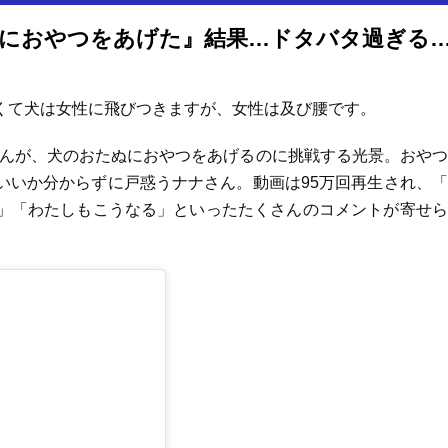
犬嫌いな女性が『人間好きな犬におやつをあげた』結果…ドタバタ過ぎるチャレンジが面白過ぎると95万再生「爆笑し
くて犬は女性に飛びつきますが、女性は及び腰です。
ナナさんが、犬のおたぬにおやつをあげるのに挑戦する光景。おや
いいか分からずに戸惑うナナさん。動画は95万回再生され、
」「わたしもこうなる」といったたくさんのコメントが寄せら