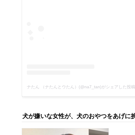
ナたん （ナたんとウたん）(@na7_tan)がシェアした投
犬が嫌いな女性が、犬のおやつをあげに