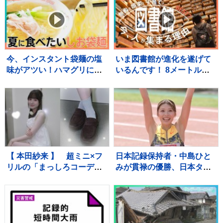
今、インスタント袋麺の塩
いま図書館が進化を遂げて
味がアツい！ハマグリに毛
いるんです！ 8メートルの
がに！ラーメン店顔負けの
巨大本棚に、3Dプリンタ
麺も！専門家ゲキ推しの7品
ー、音楽スタジオまで！ 図
を大家族が1週間ガチ比較！
書館の専門家が厳選した進
【それスタ】
化系図書館ベスト7をご紹
介！
【 本田紗来 】 超ミニ×フ
日本記録保持者・中島ひと
リルの「まっしろコーデ」
みが貫禄の優勝、日本タイ
披露 姉・望結も「きゃ
記録でハイレベルのレース
わ！」と絶賛 「天使すぎ
を制す 予選で12秒62の日
っ」可愛さにファン歓喜
本新をマーク【陸上・富士
北麓ワールドトライアル】