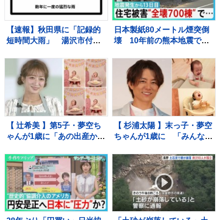
【速報】秋田県に「記録的
日本製紙80メートル煙突倒
短時間大雨」 湯沢市付近
壊 10年前の熊本地震で補
で1時間に約100ミリの猛烈
強も… イオンモール熊
な雨 災害警戒 9日13:49時
本“避難解除”前になぜ再入
点
館？下水管破損で田んぼ
に“汚水” 直下に断層 住
宅被害は・・【サンデーモ
ーニング】
【 辻希美 】第5子・夢空ち
【 杉浦太陽 】末っ子・夢空
ゃんが1歳に「あの出産から
ちゃんが1歳に 「みんなに
1年……本当に早すぎま
囲まれて、一升餅を背負っ
す」 手や口元がクリーム
て」家族総出でお祝い
だらけでケーキ頬張る姿も