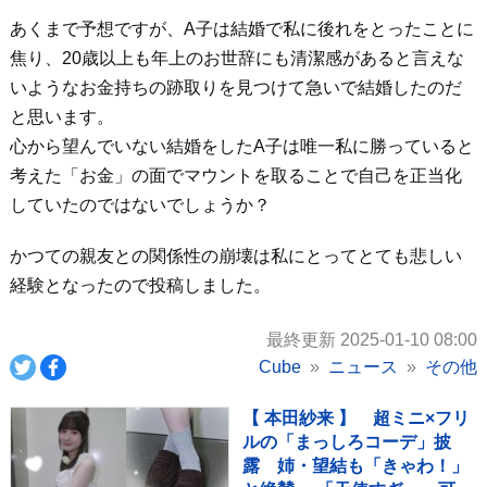
あくまで予想ですが、A子は結婚で私に後れをとったことに
焦り、20歳以上も年上のお世辞にも清潔感があると言えな
いようなお金持ちの跡取りを見つけて急いで結婚したのだ
と思います。
心から望んでいない結婚をしたA子は唯一私に勝っていると
考えた「お金」の面でマウントを取ることで自己を正当化
していたのではないでしょうか？
かつての親友との関係性の崩壊は私にとってとても悲しい
経験となったので投稿しました。
最終更新 2025-01-10 08:00
Cube
ニュース
その他
【 本田紗来 】 超ミニ×フリ
ルの「まっしろコーデ」披
露 姉・望結も「きゃわ！」