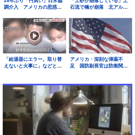
28年ぶり「円買い」日米協
「土砂が崩落している」土
調介入 アメリカの思惑
石流で橋が崩落 北アルプ
は？ 円安是正へ日本に“圧
ス燕岳・登山口の温泉施設
力”か？【サンデーモーニン
に登山客など約390人が孤
グ】
立状態 長野
「給湯器にエラー。取り替
アメリカ・深刻な弾薬不
えないと火事に」などとウ
足 国防副長官は防衛関連
ソ…給湯器点検業者になり
企業に増産を求める書簡を
すまし工事代金だまし取ろ
送る
うとしたか 建築会社社長の
男ら2人逮捕 東京・足立区