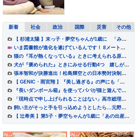
応』が552万再生「平和な世
界」
新着
社会
政治
国際
災害
その他
【 杉浦太陽 】末っ子・夢空ちゃんが1歳に 「みんなに囲まれて、一升餅を背負って」家族総出でお祝い
いま図書館が進化を遂げているんです！ 8メートルの巨大本棚に、3Dプリンター、音楽スタジオまで！ 図書館の専門家が厳選した進化系図書館ベスト7をご紹介！
猫の『耳が熱くなっている』ときに考えられる原因5つ 放置しても大丈夫？異常を見分けるポイントも解説
犬が『褒められた』ときにみせる行動4つ 嬉しがっているサインや絆を深める接し方のコツまで
張本智和が決勝進出！松島輝空との日本勢対決制し兄妹Vへ王手「自分のプレーをして勝つ」【WTTチャンピオンズ横浜】
【 GENIC・雨宮翔 】『美し過ぎる』の声にも「もっとできる」 25歳を迎え 演じたいのは「サイコパス」
『長いダンボール箱』を使ってパパが猫と遊んでみた結果…微笑ましすぎる光景が113万再生「戻るの早いｗ」「旦那様が一番楽しそうｗ」
「現時点で申し上げられることはない」高市総理 内閣改造・自民党役員人事の時期などについて明言避ける “熊本地震対応に総力を挙げ取り組む”
飼い主がそっと手を引っ込めようとしたら…元野良猫がとった『尊すぎる行動』が20万表示「最強に可愛いやり取りｗ」「圧がすごいｗ」
【 辻希美 】第5子・夢空ちゃんが1歳に「あの出産から1年……本当に早すぎます」 手や口元がクリームだらけでケーキ頬張る姿も