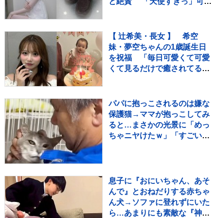
と絶賛 「天使すぎっ」可愛
さにファン歓喜
【 辻希美・長女 】 希空
妹・夢空ちゃんの1歳誕生日
を祝福 「毎日可愛くて可愛
くて見るだけで癒されてる
よ」 「姉妹で沢山お出かけし
たりしようね」
パパに抱っこされるのは嫌な
保護猫→ママが抱っこしてみ
ると…まさかの光景に「めっ
ちゃニヤけたｗ」「すごいｗ
ｗ」と10万再生
息子に『おにいちゃん、あそ
んで』とおねだりする赤ちゃ
ん犬→ソファに登れずにいた
ら…あまりにも素敵な『神対