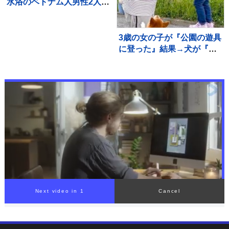
水浴のベトナム人男性2人が
溺れ1人死亡 茨城・鉾田市
3歳の女の子が『公園の遊具
に登った』結果→犬が『高
い所で危ない』と心配し
て…愛を感じる行動に反響
「守ろうとしてる」「優し
いお姉さん」