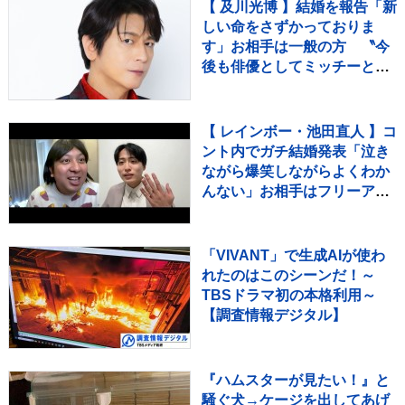
【 及川光博 】結婚を報告「新
しい命をさずかっておりま
す」お相手は一般の方 〝今
後も俳優としてミッチーとし
て精進〟【 コメント全文 】
【 レインボー・池田直人 】コ
ント内でガチ結婚発表「泣き
ながら爆笑しながらよくわか
んない」お相手はフリーアナ
ウンサー・佐藤佳奈さん ジ
ャンボたかお大祝福
「VIVANT」で生成AIが使わ
れたのはこのシーンだ！～
TBSドラマ初の本格利用～
【調査情報デジタル】
『ハムスターが見たい！』と
騒ぐ犬→ケージを出してあげ