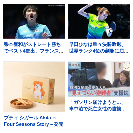
2026」
張本智和がストレート勝ち
早田ひなは準々決勝敗退、
でベスト4進出、フランスの
世界ランク4位の蒯曼に屈
強豪を圧倒、大会連覇まで
す 卓球王国・中国の高い
あと2つ【WTTチャンピオ
壁を越えられず【WTTチャ
ンズ横浜】
ンピオンズ横浜】
「ガソリン届けようと…」
車中泊で死亡女性の遺族が
胸中語る 熊本地震“見えづ
プティ シガール Akita ～
らい避難者”どう支えるか
Four Seasons Story～発売
“要配慮者”避難の現状 子ど