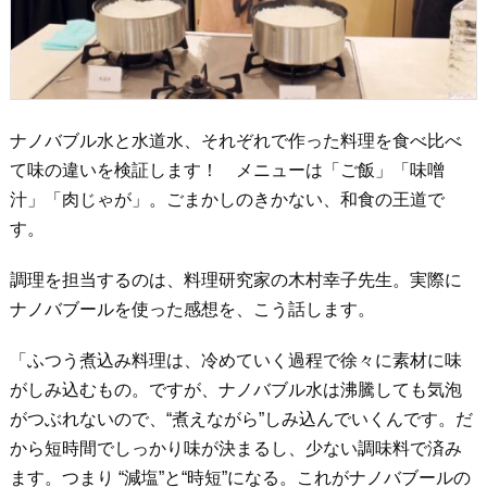
ナノバブル水と水道水、それぞれで作った料理を食べ比べ
て味の違いを検証します！ メニューは「ご飯」「味噌
汁」「肉じゃが」。ごまかしのきかない、和食の王道で
す。
調理を担当するのは、料理研究家の木村幸子先生。実際に
ナノバブールを使った感想を、こう話します。
「ふつう煮込み料理は、冷めていく過程で徐々に素材に味
がしみ込むもの。ですが、ナノバブル水は沸騰しても気泡
がつぶれないので、“煮えながら”しみ込んでいくんです。だ
から短時間でしっかり味が決まるし、少ない調味料で済み
ます。つまり “減塩”と“時短”になる。これがナノバブールの