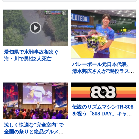
愛知県で水難事故相次ぐ
海・川で男性2人死亡
バレーボール元日本代表、
清水邦広さんが“現役ラスト
プレー”「疲れたわ～選手っ
てすごい」引退記念試合で
豪華メンバーも集結
伝説のリズムマシンTR-808
を祝う「808 DAY」キャン
ペーンが8月に開催
涼しく快適な“完全室内”で
全国の祭りと絶品グルメを
堪能！ 「MATSURI JAPAN