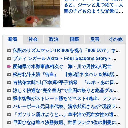
ると、ジーッと見つめて…人
間の子どものような光景に反
響「なんて尊いの」「姿勢が
ｗ」
新着
社会
政治
国際
災害
その他
伝説のリズムマシンTR-808を祝う「808 DAY」キャンペーンが8月に開催
プティ シガール Akita ～Four Seasons Story～発売
愛知県で水難事故相次ぐ 海・川で男性2人死亡
松村北斗主演『告白』 【第5話ネタバレ＆第6話あらすじ】解禁！ 「新場面写真7点」も！！
古舘佑太郎×山下幸輝×平子祐希 『ルポ・あの日の真実』#5 古舘「気づけば熱く語っていました」
涼しく快適な“完全室内”で全国の祭りと絶品グルメを堪能！ 「MATSURI JAPAN 2026」
張本智和がストレート勝ちでベスト4進出、フランスの強豪を圧倒、大会連覇まであと2つ【WTTチャンピオンズ横浜】
バレーボール元日本代表、清水邦広さんが“現役ラストプレー”「疲れたわ～選手ってすごい」引退記念試合で豪華メンバーも集結
「ガソリン届けようと…」車中泊で死亡女性の遺族が胸中語る 熊本地震“見えづらい避難者”どう支えるか “要配慮者”避難の現状 子どもの心ケアする医師も【報道特集】
早田ひなは準々決勝敗退、世界ランク4位の蒯曼に屈す 卓球王国・中国の高い壁を越えられず【WTTチャンピオンズ横浜】