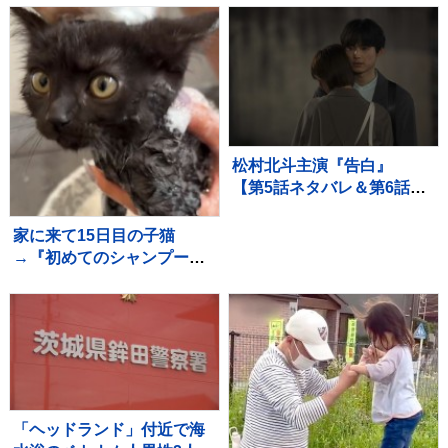
もの心ケアする医師も【報
道特集】
松村北斗主演『告白』
【第5話ネタバレ＆第6話あ
らすじ】解禁！ 「新場面
写真7点」も！！
家に来て15日目の子猫
→『初めてのシャンプー』
に挑戦した結果…微笑まし
い光景に「めちゃめちゃい
い子」「かわいー」と癒さ
れる人が続出
「ヘッドランド」付近で海