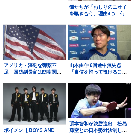
っ」可愛さにファン歓喜
猫たちが『おしりのニオイ
を嗅ぎ合う』理由4つ 何を
確かめているの？行動が持
つ意味を解説
アメリカ・深刻な弾薬不
山本由伸 6回途中無失点
足 国防副長官は防衛関連
「自信を持って投げること
企業に増産を求める書簡を
ができた」勝敗付かずもチ
送る
ームの連敗ストップ「みん
なの気持ちが1つになった」
張本智和が決勝進出！松島
ボイメン【 BOYS AND
輝空との日本勢対決制し兄