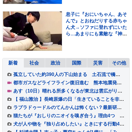
息子に『おにいちゃん、あそ
んで』とおねだりする赤ちゃ
ん犬→ソファに登れずにいた
ら…あまりにも素敵な『神対
応』が552万再生「平和な世
界」
新着
社会
政治
国際
災害
その他
孤立していた約390人の下山始まる 土石流で橋が崩落 長野・安曇野市北アルプス燕岳の登山口 土石流で配管壊れ約1600軒の旅館・別荘に温泉のお湯供給出来ず
都市ガスなどライフライン復旧進む 熊本地震発生から13日目 八代市 約8900戸で都市ガス供給止まるが5割ほど復旧 残る世帯も今週中に復旧の見通し
あす（10日）晴れる所多くなるが東北は雲広がりやすく雨の降る所もある見込み 午後は関東から西も、ところどころでにわか雨・雷雨がある予想
【 福山雅治 】長崎原爆の日「生きていることを非常に深く考えさせられる」戦争を題材とした映画の主題歌を務めた信念「やるべき大きな仕事」
ラブラドゥードルのてんかんは怖くない？最新研究から分かった特徴と付き合い方【獣医師執筆】
猫たちが『おしりのニオイを嗅ぎ合う』理由4つ 何を確かめているの？行動が持つ意味を解説
犬が人や物を『独り占めしたい』ときにする行動4つ 執着心が強すぎる場合の対処法まで