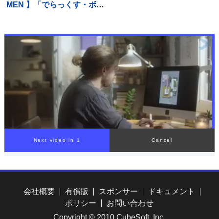
MEN 】「でらっくす・ボー
妹Vへ王手「自分のプレー
イズ」に改名 今年3月31
をして勝つ」【WTTチャン
日で専属契約終了しており
ピオンズ横浜】
現在は来年3月末まで移行期
間 メンバー5人全員が自身
のSNS上で一斉に発表
00:00
/
01:31
会社概要
有償版
スポンサー
ドキュメント
ポリシー
お問い合わせ
Copyright © 2010 CubeSoft, Inc.