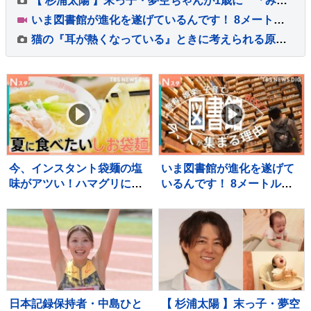
【 杉浦太陽 】末っ子・夢空ちゃんが1歳に 「みんなに囲まれて、一升餅を背負って」家族総出でお祝い
いま図書館が進化を遂げているんです！ 8メートルの巨大本棚に、3Dプリンター、音楽スタジオまで！ 図書館の専門家が厳選した進化系図書館ベスト7をご紹介！
猫の『耳が熱くなっている』ときに考えられる原因5つ 放置しても大丈夫？異常を見分けるポイントも解説
今、インスタント袋麺の塩
いま図書館が進化を遂げて
味がアツい！ハマグリに毛
いるんです！ 8メートルの
がに！ラーメン店顔負けの
巨大本棚に、3Dプリンタ
麺も！専門家ゲキ推しの7品
ー、音楽スタジオまで！ 図
を大家族が1週間ガチ比較！
書館の専門家が厳選した進
【それスタ】
化系図書館ベスト7をご紹
介！
日本記録保持者・中島ひと
【 杉浦太陽 】末っ子・夢空