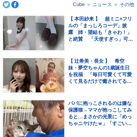
Cube
ニュース
その他
【 本田紗来 】 超ミニ×フリ
ルの「まっしろコーデ」披
露 姉・望結も「きゃわ！」
と絶賛 「天使すぎっ」可愛
さにファン歓喜
【 辻希美・長女 】 希空
妹・夢空ちゃんの1歳誕生日
を祝福 「毎日可愛くて可愛
くて見るだけで癒されてる
よ」 「姉妹で沢山お出かけし
たりしようね」
パパに抱っこされるのは嫌な
保護猫→ママが抱っこしてみ
ると…まさかの光景に「めっ
ちゃニヤけたｗ」「すごいｗ
ｗ」と10万再生