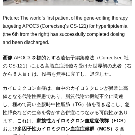
Picture: The world’s first patient of the gene-editing therapy
targeting APOC3 (Correctseq’s CS-121) for hyperlipidemia
(the 6th from the right) has successfully completed dosing
and been discharged.
画像:
APOC3
を標的とする遺伝子編集療法（Correctseq 社
の CS-121）による高脂血症治療を受けた世界初の患者（右
から 6 人目）は、投与を無事に完了し、退院した。
カイロミクロン血症は、血中のカイロミクロンが異常に高
値となる代謝性疾患であり、脂質代謝の機能不全に関連
し、極めて高い空腹時中性脂肪（TG）値を引き起こし、急
性膵炎などの生命を脅かす合併症につながる可能性があり
ます。これは、
家族性カイロミクロン血症症候群（
FCS
）
および
多因子性カイロミクロン血症症候群（
MCS
）
を含