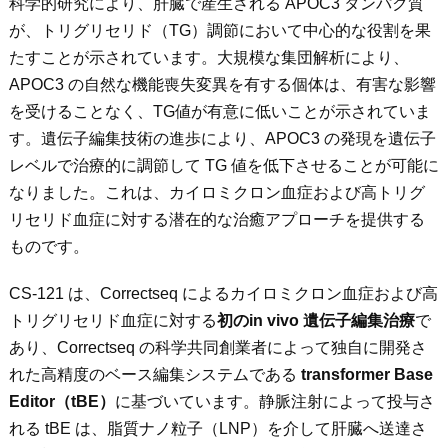
科学的研究により、肝臓で産生される APOC3 タンパク質
が、トリグリセリド（TG）調節において中心的な役割を果
たすことが示されています。大規模な集団解析により、
APOC3 の自然な機能喪失変異を有する個体は、有害な影響
を受けることなく、TG値が有意に低いことが示されていま
す。遺伝子編集技術の進歩により、APOC3 の発現を遺伝子
レベルで治療的に調節して TG 値を低下させることが可能に
なりました。これは、カイロミクロン血症および高トリグ
リセリド血症に対する潜在的な治癒アプローチを提供する
ものです。
CS-121 は、Correctseq によるカイロミクロン血症および高
トリグリセリド血症に対する
初の
in vivo
遺伝子編集治療
で
あり、Correctseq の科学共同創業者によって独自に開発さ
れた高精度のベース編集システムである
transformer Base
Editor
（tBE
）
に基づいています。静脈注射によって投与さ
れる tBE は、脂質ナノ粒子（LNP）を介して肝臓へ送達さ