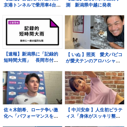
京港トンネルで乗用車4台が
測 新潟県中越に発表
絡む玉突き事故 1人がけ
が 東京・品川区
【速報】新潟県に「記録的
【 いぬ 】照英 愛犬パピコ
短時間大雨」 長岡市付近
が愛犬テンのアロハシャツ
で1時間に約100ミリの猛烈
を着用「ジャストサイ
な雨 災害警戒 8日15:28時
ズ！」 ポスターとの2ショ
点
ットにフォロワー「愛が受
け継がれてますね」
佐々木朗希、ローテ争い激
【 中川安奈 】人生初ピラテ
化へ「パフォーマンスを出
ィス「身体がスッキリ整っ
さないことには残っていけ
た感じがします」 ファン