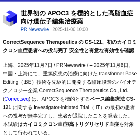
世界初の APOC3 を標的とした高脂血症
向け遺伝子編集治療薬
PR Newswire
2025-11-06 10:00
CorrectSequence Therapeutics
の CS-121
、初のカイロミ
クロン血症患者への投与完了 安全性と有意な有効性を確認
上海、2025年11月7日 / PRNewswire / -- 2025年11月6日、
中国・上海にて、重篤疾患の治療に向けた transformer Base
Editing（tBE）技術を先駆的に開発する臨床段階のバイオテ
クノロジー企業 CorrectSequence Therapeutics Co., Ltd.
(
Correctseq
) は、
APOC3
を標的とする
ベース編集療法
CS-
121
に関する Investigator-Initiated Trial（IIT）の最初の患者
への投与が無事完了し、患者が退院したことを発表した。
本試験は
カイロミクロン血症
/
高トリグリセリド血症
を対象
として行われている。