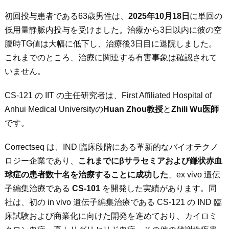
初回投与患者である63歳男性は、
2025
年10
月18
日
に単回の
低用量静脈内投与を受けました。治療から3日以内に彼の空
腹時TG値は大幅に低下し、治療後3日目に退院しました。
これまでのところ、治療に関連する有害事象は確認されて
いません。
CS-121 の IIT の主任研究者は、First Affiliated Hospital of
Anhui Medical Universityの
Huan Zhou
教授
と
Zhili Wu
医師
です。
Correctseq は、IND 臨床段階にある革新的なバイオテクノ
ロジー企業であり、
これまでにβサラセミアおよび鎌状赤血
球症の患者数十名を治療することに成功した
、
ex vivo
遺伝
子編集治療である
CS-101
を開発した実績があります。同
社は、初の
in vivo
遺伝子編集治療である CS-121 の IND 臨
床試験および商業化に向けた開発を進めており、カイロミ