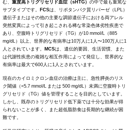
む、
重度高トリグリセリド血症（
sHTG
）
の中で最も重篤な
サブタイプです。
FCS
は、リポタンパク質リパーゼ（LPL）
遺伝子またはその他の主要な調節遺伝子における両アレル
突然変異によって引き起こされる稀な常染色体劣性疾患で
あり、空腹時トリグリセリド（TG）が10 mmol/L（885
mg/dL）以上、世界的な有病率は10万人に1人〜100万人に1
人とされています。
MCS
は、遺伝的要因、生活習慣、また
は代謝性疾患の複雑な相互作用によって発症し、世界的な
有病率は最大で600人に1人とされています。
現在のカイロミクロン血症の治療は主に、急性膵炎のリス
ク閾値（<5.7 mmol/L または 500 mg/dL）未満に空腹時トリ
グリセリド（TG）値を管理することを目的としています。
しかし、既存のトリグリセリド低下薬では十分な効果が得
られないことが多く、また超低脂肪食は長期的な継続が困
難です。