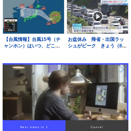
ない」6回2失点勝敗つかず
反響「足指が長くてとって
も「ゾーンで勝負できた」
も綺麗」「美しすぎます」
【台風情報】台風15号（チ
お盆休み 帰省・出国ラッ
ャンホン）はいつ、どこ
シュがピーク きょう（8
に？【進路図で見る】東日
日）から最長で9連休 東海
本や北日本に影響か、大型
道・山陽新幹線「のぞみ」
で強い台風13号（ドルフィ
下りは午前中ほぼ満席 羽
ン）引き続き 大雨・暴風・
田空港の国際線は出国ピー
高潮・うねりを伴った高波
ク
などに厳重警戒必要