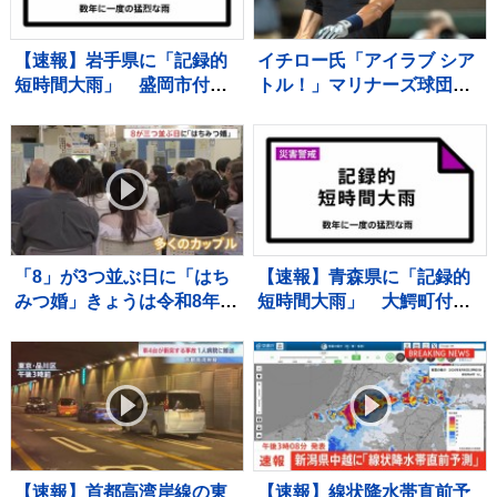
【速報】岩手県に「記録的
イチロー氏「アイラブ シア
短時間大雨」 盛岡市付近
トル！」マリナーズ球団OB
で1時間に約100ミリの猛烈
ホームランダービー参戦で
な雨 災害警戒 8日16:32時
本拠地は大熱狂
点
「8」が3つ並ぶ日に「はち
【速報】青森県に「記録的
みつ婚」きょうは令和8年8
短時間大雨」 大鰐町付近
月8日 婚姻届を出そうと都
で1時間に約90ミリの猛烈
内の自治体窓口には多くの
な雨 災害警戒 8日16:40時
カップルが…
点
【速報】首都高湾岸線の東
【速報】線状降水帯直前予