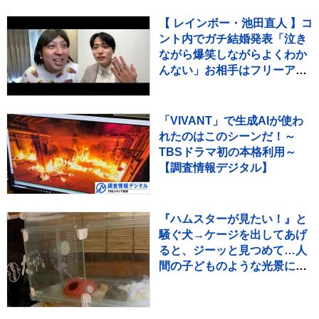
【 レインボー・池田直人 】コ
ント内でガチ結婚発表「泣き
ながら爆笑しながらよくわか
んない」お相手はフリーアナ
ウンサー・佐藤佳奈さん ジ
ャンボたかお大祝福
「VIVANT」で生成AIが使わ
れたのはこのシーンだ！～
TBSドラマ初の本格利用～
【調査情報デジタル】
『ハムスターが見たい！』と
騒ぐ犬→ケージを出してあげ
ると、ジーッと見つめて…人
間の子どものような光景に反
響「なんて尊いの」「姿勢が
ｗ」