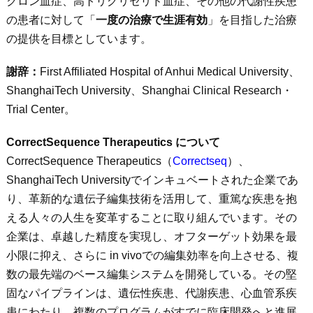
クロン血症、高トリグリセリド血症、その他の代謝性疾患
の患者に対して「
一度の治療で生涯有効
」を目指した治療
の提供を目標としています。
謝辞：
First Affiliated Hospital of Anhui Medical University、
ShanghaiTech University、Shanghai Clinical Research・
Trial Center。
CorrectSequence Therapeutics
について
CorrectSequence Therapeutics（
Correctseq
）、
ShanghaiTech Universityでインキュベートされた企業であ
り、革新的な遺伝子編集技術を活用して、重篤な疾患を抱
える人々の人生を変革することに取り組んでいます。その
企業は、卓越した精度を実現し、オフターゲット効果を最
小限に抑え、さらに
in vivo
での編集効率を向上させる、複
数の最先端のベース編集システムを開発している。その堅
固なパイプラインは、遺伝性疾患、代謝疾患、心血管系疾
患にわたり、複数のプログラムがすでに臨床開発へと進展