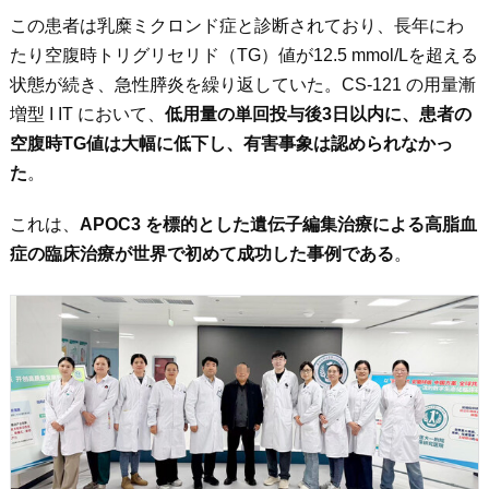
この患者は乳糜ミクロンド症と診断されており、長年にわ
たり空腹時トリグリセリド（TG）値が12.5 mmol/Lを超える
状態が続き、急性膵炎を繰り返していた。CS-121 の用量漸
増型 I IT において、
低用量の単回投与後
3
日以内に、患者の
空腹時TG
値は大幅に低下し、有害事象は認められなかっ
た
。
これは、
APOC3
を標的とした遺伝子編集治療による高脂血
症の臨床治療が世界で初めて成功した事例である
。