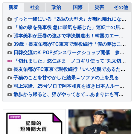
新着
社会
政治
国際
災害
その他
ずっと一緒にいる『2匹の大型犬』が離れ離れになった結果→『再会を喜ぶかな』と思ったら…想像と違う光景が19万再生「入れ替わりｗ」「笑った」
「前の駅を発車後 急に眠気を感じた」運転士の居眠りでオーバーラン 運転士は3年前にも同じ場所で居眠りしオーバーラン JR横浜線
張本美和が圧巻の強さで準決勝進出！韓国のエース・シン・ユビンに付け入るスキを与えず快勝【WTTチャンピオンズ横浜】
39歳・長友佑都がFC東京で現役続行「僕の夢はこのユニホームを着て優勝してシャーレを掲げること」サポーターから大歓声浴びる
日韓交流のK-POPダンスワークショップ開催 参加者が迫力のダンス披露 韓国ダンスグループ「HOOK」のスペシャルパフォーマンスも
「切れました」悠仁さま ノコギリ使って“丸太切り”に挑戦 ボーイスカウトのキャンプ大会 博物館も鑑賞 広島 1泊2日の日程終えきょう（8日）帰京
長友佑都がFC東京で現役続行「いい父親であるために」妻・愛梨さん「子どもたちに背中で、ピッチで見せてほしい」家族の後押しで決断
子猫のことを甘やかした結果→ソファの上を見ると…あまりにも尊い光景に２万いいね「ますます可愛くなっちゃうんだ」「たまらないぜ」
村上宗隆、25号ソロで岡本和真を抜き日本人ルーキー最多本塁打を更新 6戦ぶり豪快弾もWソックスは4連敗
散歩から帰ると、猫がやってきて…あまりにも可愛い『熱烈なお出迎え』が13万再生「おかえりって聞こえるｗ」「最高に癒やされた」