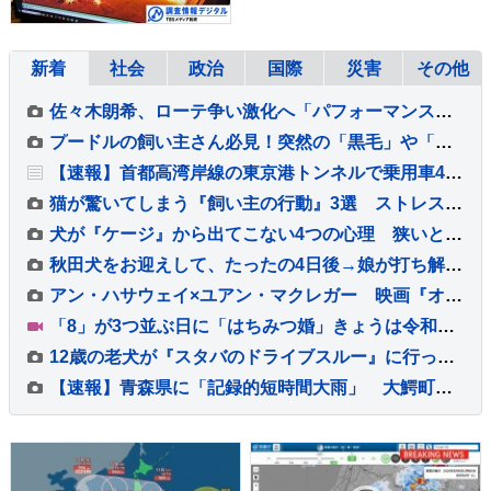
新着
社会
政治
国際
災害
その他
佐々木朗希、ローテ争い激化へ「パフォーマンスを出さないことには残っていけない」6回2失点勝敗つかずも「ゾーンで勝負できた」
プードルの飼い主さん必見！突然の「黒毛」や「直毛」は病気？【獣医師執筆】
【速報】首都高湾岸線の東京港トンネルで乗用車4台が絡む玉突き事故 1人がけが 東京・品川区
猫が驚いてしまう『飼い主の行動』3選 ストレスを与える理由から信頼関係への影響まで
犬が『ケージ』から出てこない4つの心理 狭いところにずっといるときの注意点とは？
秋田犬をお迎えして、たったの4日後→娘が打ち解けすぎて…出会ったばかりと思えない『まさかの光景』が93万再生「馴染んでて草」「相棒感ｗ」
アン・ハサウェイ×ユアン・マクレガー 映画『オークストリートの異変』 【IMAX版特別予告映像＆新場面写真7点】解禁！！
「8」が3つ並ぶ日に「はちみつ婚」きょうは令和8年8月8日 婚姻届を出そうと都内の自治体窓口には多くのカップルが…
12歳の老犬が『スタバのドライブスルー』に行った結果→生まれて初めての経験で…尊すぎる光景に2万いいね「ワクワク伝わる」「超かわいい」
【速報】青森県に「記録的短時間大雨」 大鰐町付近で1時間に約90ミリの猛烈な雨 災害警戒 8日16:40時点