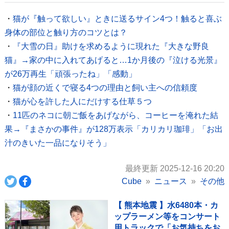
・
猫が『触って欲しい』ときに送るサイン4つ！触ると喜ぶ
身体の部位と触り方のコツとは？
・
『大雪の日』助けを求めるように現れた『大きな野良
猫』→家の中に入れてあげると…1か月後の『泣ける光景』
が26万再生「頑張ったね」「感動」
・
猫が顔の近くで寝る4つの理由と飼い主への信頼度
・
猫が心を許した人にだけする仕草５つ
・
11匹のネコに朝ご飯をあげながら、コーヒーを淹れた結
果→『まさかの事件』が128万表示「カリカリ珈琲」「お出
汁のきいた一品になりそう」
最終更新 2025-12-16 20:20
Cube
ニュース
その他
【 熊本地震 】水6480本・カ
ップラーメン等をコンサート
用トラックで「お気持ちをお