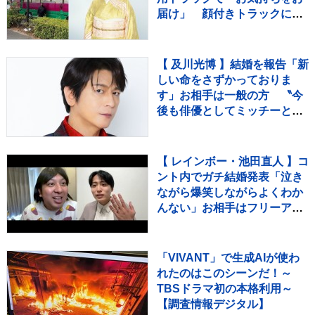
届け」 顔付きトラックにた
めらいも〝自分のことを言っ
てる場合ではない〟
【 及川光博 】結婚を報告「新
しい命をさずかっておりま
す」お相手は一般の方 〝今
後も俳優としてミッチーとし
て精進〟【 コメント全文 】
【 レインボー・池田直人 】コ
ント内でガチ結婚発表「泣き
ながら爆笑しながらよくわか
んない」お相手はフリーアナ
ウンサー・佐藤佳奈さん ジ
ャンボたかお大祝福
「VIVANT」で生成AIが使わ
れたのはこのシーンだ！～
TBSドラマ初の本格利用～
【調査情報デジタル】