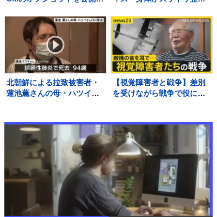
ファン反響「懐かしい〜」
た感じがします」 ファン
「まさに伝説の少女」思い
反響「足指が長くてとって
出続々 歌手デビュー35周
も綺麗」「美しすぎます」
年を記念
北朝鮮による拉致被害者・
【視覚障害者と戦争】差別
蓮池薫さんの母・ハツイさ
を受けながら戦争で役に立
ん（94）死去 進展しない
つことを求められ… 視覚
拉致問題に 最後まで苛立ち
障害者「今から考えたら馬
も…
鹿げた話」その思いを喜入
友浩が取材【news23】