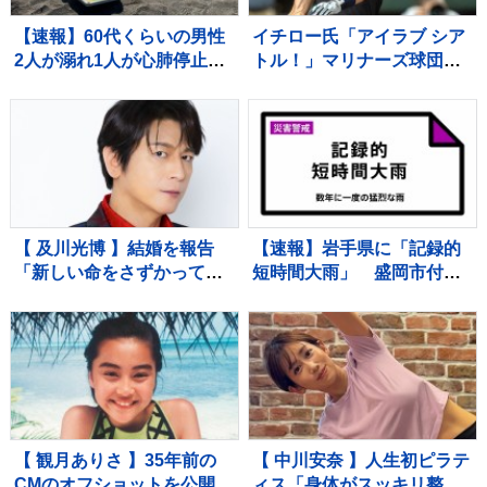
【速報】60代くらいの男性
イチロー氏「アイラブ シア
2人が溺れ1人が心肺停止
トル！」マリナーズ球団OB
千葉県南房総市の海水浴場
ホームランダービー参戦で
本拠地は大熱狂
【 及川光博 】結婚を報告
【速報】岩手県に「記録的
「新しい命をさずかってお
短時間大雨」 盛岡市付近
ります」お相手は一般の
で1時間に約100ミリの猛烈
方 〝今後も俳優としてミ
な雨 災害警戒 8日16:32時
ッチーとして精進〟【 コメ
点
ント全文 】
【 観月ありさ 】35年前の
【 中川安奈 】人生初ピラテ
CMのオフショットを公開
ィス「身体がスッキリ整っ