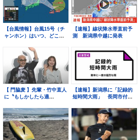
【台風情報】台風15号（チ
【速報】線状降水帯直前予
ャンホン）はいつ、どこ
測 新潟県中越に発表
に？【進路図で見る】東日
本や北日本に影響か、大型
で強い台風13号（ドルフィ
ン）引き続き 大雨・暴風・
高潮・うねりを伴った高波
などに厳重警戒必要
【 門脇麦 】先輩・竹中直人
【速報】新潟県に「記録的
に〝もしかしたら適
短時間大雨」 長岡市付近
（当）」〟 竹中は〝監督
で1時間に約100ミリの猛烈
が望んでると、やる〟「ア
な雨 災害警戒 8日15:28時
ドリブ」認める
点