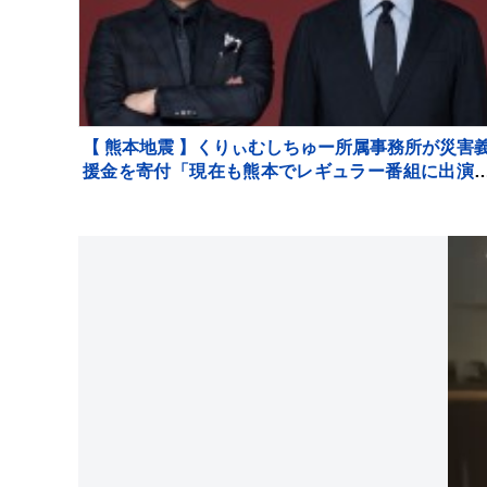
【 熊本地震 】くりぃむしちゅー所属事務所が災害
援金を寄付「現在も熊本でレギュラー番組に出演
せて頂くなど、長年にわたり地元との繋がりを大
にして参りました」