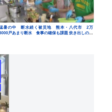
猛暑の中 断水続く被災地 熊本・八代市 2万
3000戸あまり断水 食事の確保も課題 炊き出しの現
場では…