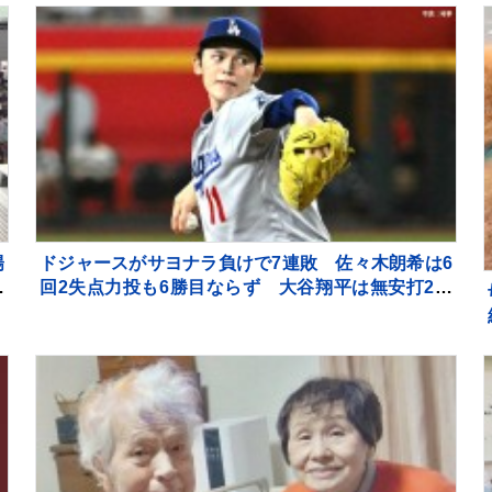
かお大祝福
陽
ドジャースがサヨナラ負けで7連敗 佐々木朗希は6
空
回2失点力投も6勝目ならず 大谷翔平は無安打2四
の
球 9回ディアスが2ラン被弾