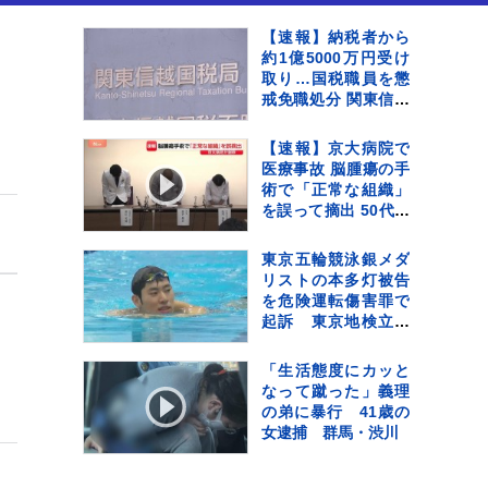
【速報】納税者から
約1億5000万円受け
取り…国税職員を懲
戒免職処分 関東信越
国税局 詐欺などの疑
いで刑事告発も
【速報】京大病院で
医療事故 脳腫瘍の手
術で「正常な組織」
を誤って摘出 50代女
性患者は自発呼吸で
きず
東京五輪競泳銀メダ
リストの本多灯被告
を危険運転傷害罪で
起訴 東京地検立川
支部
「生活態度にカッと
なって蹴った」義理
の弟に暴行 41歳の
女逮捕 群馬・渋川