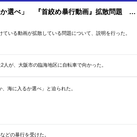
「首を締められるか・海に入るか選べ」 『首絞め暴行動画』拡散問題 関係生徒＆児童は【計8人】
受けている動画が拡散している問題について、説明を行った。
生2人が、大阪市の臨海地区に自転車で向かった。
か、海に入るか選べ」と迫られた。
るなどの暴行を受けた。