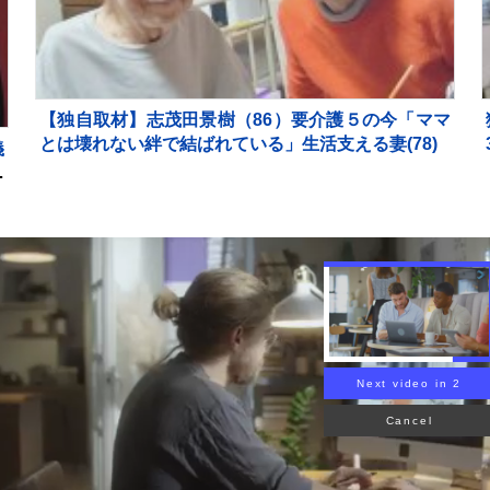
【独自取材】志茂田景樹（86）要介護５の今「ママ
とは壊れない絆で結ばれている」生活支える妻(78)
義
さ
切
Next video in 1
Cancel