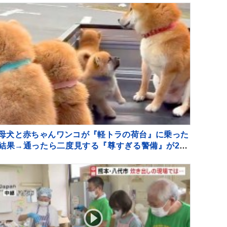
母犬と赤ちゃんワンコが『軽トラの荷台』に乗った
結果→通ったら二度見する『尊すぎる警備』が217
万再生「可愛いの渋滞」「たまらない景色」