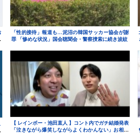
お
「性的接待」報道も…泥沼の韓国サッカー協会が謝
ミ
罪 「惨めな状況」国会聴聞会・警察捜索に続き波紋
【 レインボー・池田直人 】コント内でガチ結婚発表
こ
「泣きながら爆笑しながらよくわかんない」お相手
大
はフリーアナウンサー・佐藤佳奈さん ジャンボた
暴