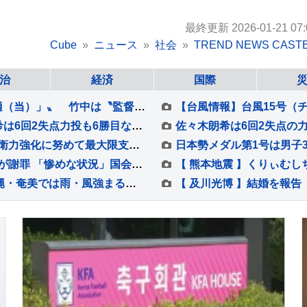
最終更新 2026-01-21 07:
Cube
ニュース
社会
TREND NEWS CAST
治
経済
国際
【 門脇麦 】先輩・竹中直人に〝もしかしたら適（当）」〟 竹中は〝監督が望んでると、やる〟「アドリブ」認める
ドジャースがサヨナラ負けで7連敗 佐々木朗希は6回2失点力投も6勝目ならず 大谷翔平は無安打2四球 9回ディアスが2ラン被弾
台湾・大規模軍事演習を頼清徳総統が視察「防衛力強化に努めて最大限支援していく」
「性的接待」報道も…泥沼の韓国サッカー協会が謝罪 「惨めな状況」国会聴聞会・警察捜索に続き波紋
きょう（8日）台風13号が沖縄地方に接近 沖縄・奄美では雨・風強まる 引き続き大雨・暴風・高潮・うねりを伴った高波などに厳重警戒必要