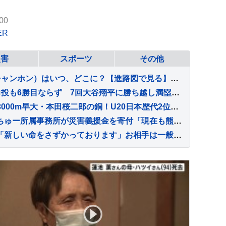
00
ER
災害
スポーツ
その他
【台風情報】台風15号（チャンホン）はいつ、どこに？【進路図で見る】東日本や北日本に影響か、大型で強い台風13号（ドルフィン）引き続き 大雨・暴風・高潮・うねりを伴った高波などに厳重警戒必要
佐々木朗希は6回2失点の力投も6勝目ならず 7回大谷翔平に勝ち越し満塁好機も痛恨の併殺打 初対決のヌートバーは3打数1安打
日本勢メダル第1号は男子3000m早大・本田桜二郎の銅！U20日本歴代2位の快走【U20世界陸上】
【 熊本地震 】くりぃむしちゅー所属事務所が災害義援金を寄付「現在も熊本でレギュラー番組に出演させて頂くなど、長年にわたり地元との繋がりを大切にして参りました」
【 及川光博 】結婚を報告「新しい命をさずかっております」お相手は一般の方 〝今後も俳優としてミッチーとして精進〟【 コメント全文 】