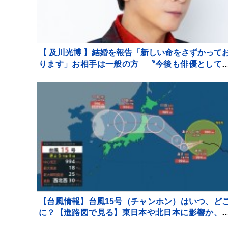
【 及川光博 】結婚を報告「新しい命をさずかって
ります」お相手は一般の方 〝今後も俳優として
ッチーとして精進〟【 コメント全文 】
【台風情報】台風15号（チャンホン）はいつ、ど
に？【進路図で見る】東日本や北日本に影響か、
型で強い台風13号（ドルフィン）引き続き 大雨・