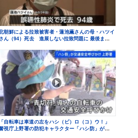
北朝鮮による拉致被害者・蓮池薫さんの母・ハツイ
さん（94）死去 進展しない拉致問題に 最後まで苛
立ちも…
「自転車は車道の左をハシ（ビ）ロ（コ）ウ！」
警視庁上野署の防犯キャラクター「ハシ防」が上野
動物園で交通安全キャンペーン