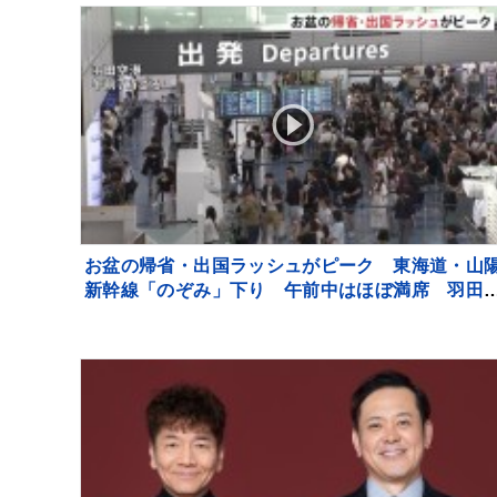
風・高潮・うねりを伴った高波などに厳重警戒必要
お盆の帰省・出国ラッシュがピーク 東海道・山
新幹線「のぞみ」下り 午前中はほぼ満席 羽田
港 国際線は出国のピーク 国内線には台風13号
影響が