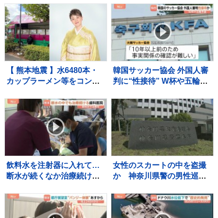
過去には納税者から約1億
県職員（48）を逮捕
5000万円受け取りも 詐欺な
どの疑いで刑事告発
【 熊本地震 】水6480本・
韓国サッカー協会 外国人審
カップラーメン等をコンサ
判に“性接待” W杯や五輪の
ート用トラックで「お気持
予選、2011年から約1年間
ちをお届け」 顔付きトラ
で10人余に対し JNN報告書
ックにためらいも〝自分の
入手
ことを言ってる場合ではな
い〟
飲料水を注射器に入れて…
女性のスカートの中を盗撮
断水が続くなか治療続ける
か 神奈川県警の男性巡査
宇城市の歯科医院 歯を磨
部長（30代）を書類送検
けない状況が続くと「誤嚥
「約2、3年前から盗撮」容
性肺炎」リスク高まり、最
疑認める 男性は依願退職