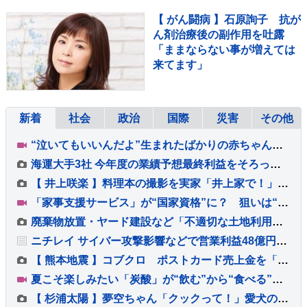
【 がん闘病 】石原詢子 抗が
ん剤治療後の副作用を吐露
「ままならない事が増えては
来てます」
新着
社会
政治
国際
災害
その他
“泣いてもいいんだよ”生まれたばかりの赤ちゃんと母親の居場所「1時間おきに泣いて、迷惑かけてしまうのでは」【熊本地震から10日 新たな支援の輪】
海運大手3社 今年度の業績予想最終利益をそろって上方修正 ホルムズ海峡封鎖で輸送ルートが多様化し船舶需要増
【 井上咲楽 】料理本の撮影を実家「井上家で！」愛猫「ねじ」が家族を見つめる中 総出で料理
「家事支援サービス」が“国家資格”に？ 狙いは“国のお墨付き”で信頼性アップ？【Nスタ解説】
廃棄物放置・ヤード建設など「不適切な土地利用」 国交省が提言とりまとめ 法改正も視野
ニチレイ サイバー攻撃影響などで営業利益48億円下押しの見通し 7月発生のシステム障害で販売落ち込み 今年度の利益見込み発表
【 熊本地震 】コブクロ ポストカード売上金を「全額、『令和8年熊本地震災害義援金』として寄付」することを発表 ライブ会場にて販売
夏こそ楽しみたい「炭酸」が“飲む”から“食べる”に？！炭酸の裏技レシピも【Nスタ】
【 杉浦太陽 】夢空ちゃん「クックって！」愛犬の名前を呼ぶ 歩行器を使ってすいすい「完璧な乗りこなし笑」めざましい成長