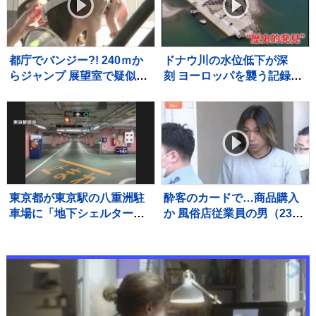
悪死亡のケースも【熊本地
震から10日】
都庁でバンジー?! 240ｍか
ドナウ川の水位低下が深
らジャンプ 展望室で疑似体
刻 ヨーロッパを襲う記録的
験 目の前には“都庁”や“新
熱波の影響で川が干上が
宿高層ビル群” あすから期
り… 一方で思わぬ“歴史的
間限定
発見”も
東京都が東京駅の八重洲駐
酔客のカードで…商品購入
車場に「地下シェルター」
か 風俗店従業員の男（23）
機能を整備へ ミサイル攻
逮捕「店の料金決済でクレ
撃に備え
カ返さずに持っていた」自
宅からは他人名義のクレカ
複数枚 警視庁