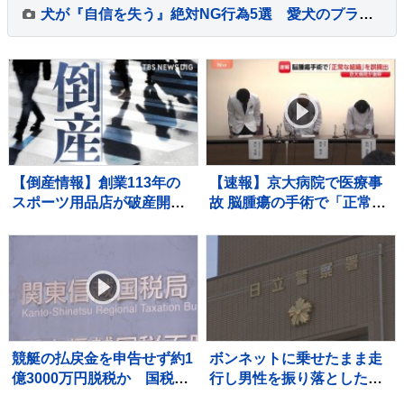
犬が『自信を失う』絶対NG行為5選 愛犬のプライドが崩壊する飼い主の態度や適切な対応まで
【倒産情報】創業113年の
【速報】京大病院で医療事
スポーツ用品店が破産開始
故 脳腫瘍の手術で「正常な
決定 ピーク時は13億円を
組織」を誤って摘出 50代女
超える売上高も…大手との
性患者は自発呼吸できず
競争やコロナ禍の影響で赤
字に 福井市 【東京商工リサ
ーチ】
競艇の払戻金を申告せず約1
ボンネットに乗せたまま走
億3000万円脱税か 国税職
行し男性を振り落とした疑
員（25）を懲戒免職処分
い 殺人未遂の疑いで茨城