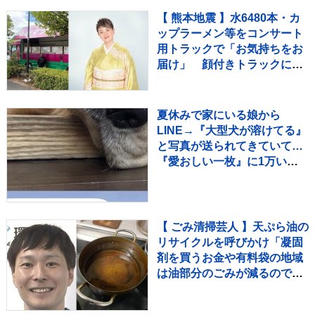
【 熊本地震 】水6480本・カ
ップラーメン等をコンサート
用トラックで「お気持ちをお
届け」 顔付きトラックにた
めらいも〝自分のことを言っ
てる場合ではない〟
夏休みで家にいる娘から
LINE→『大型犬が溶けてる』
と写真が送られてきていて…
『愛おしい一枚』に1万いい
ね「たぷたぷで草」「無防備
ｗｗ」
【 ごみ清掃芸人 】天ぷら油の
リサイクルを呼びかけ「凝固
剤を買うお金や有料袋の地域
は油部分のごみが減るので、
節約にも繋がりますよ！」
【マシンガンズ滝沢】