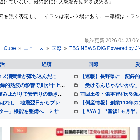
を設けていない。最終的には大統領が期間を決める」
容を強く否定し、「イランは弱い立場にあり、主導権はトラン
最終更新 2026-04-23 06:
Cube
ニュース
国際
TBS NEWS DIG Powered by J
治
経済
国際
2025年度の食料自給率37％で過去最低の水準 コメ消費量が落ち込んだことなどが主な原因
ドナウ川の水位低下が深刻 ヨーロッパを襲う記録的熱波の影響で川が干上がり… 一方で思わぬ“歴史的発見”も
コメの平均価格が5キロあたり3198円 在庫の積み上がりで安売りの動き強く
2026年熊本地震 南海トラフ巨大地震への影響はなし 地震翌日からプレート境界で「ゆっくりすべり」観測もプレート境界の固着状態への影響なし
東京都が東京駅の八重洲駐車場に「地下シェルター」機能を整備へ ミサイル攻撃に備え