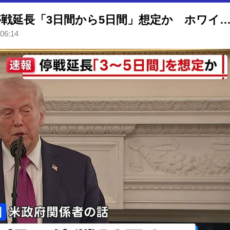
トランプ大統領、イランとの停戦延長「3日間から5日間」想定か ホワイトハウ
 06:14