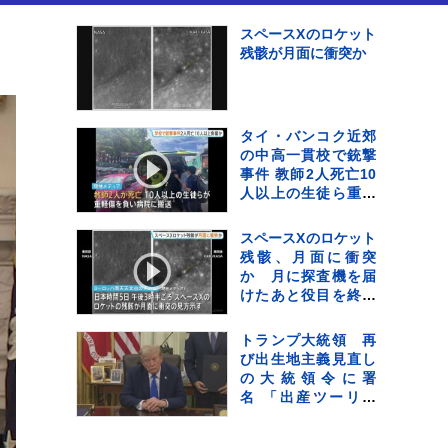
スは否定
スペースXのロケット
残骸が月面に衝突か
タイ・バンコク近郊
の中高一貫校で銃撃
事件 教師2人死亡10
人以上の生徒ら重軽
傷 銃撃犯は学校の
生徒との情報、現場
スペースXのロケット
で死亡と地元当局
残骸、月面に衝突
か 月に探査機を届
けたあと役目を終え
たロケットの一部が
宇宙空間に漂流して
トランプ大統領 再
いた
び出生地主義見直し
の大統領令に署
名 「出産ツーリズ
ム」を禁止 法廷闘
争は必至