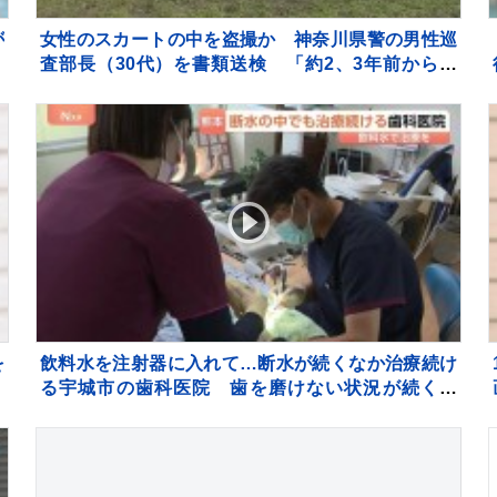
が
女性のスカートの中を盗撮か 神奈川県警の男性巡
7
査部長（30代）を書類送検 「約2、3年前から盗
撮」容疑認める 男性は依願退職
を
飲料水を注射器に入れて…断水が続くなか治療続け
る宇城市の歯科医院 歯を磨けない状況が続くと
「誤嚥性肺炎」リスク高まり、最悪死亡のケースも
【熊本地震から10日】