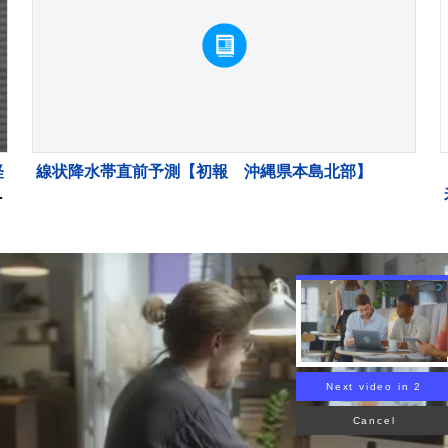
軽
線状降水帯直前予測【初報 沖縄県本島北部】
値
Next video in 1
Cancel