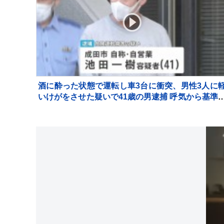
酒に酔った状態で運転し車3台に衝突、男性3人に
いけがをさせた疑いで41歳の男逮捕 呼気から基準
超のアルコール検出 千葉・東関東道