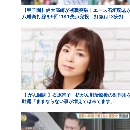
【甲子園】健大高崎が初戦突破！エース石垣聡志
八幡商打線を9回11K1失点完投 打線は13安打の
得点の猛攻で快勝
【 がん闘病 】石原詢子 抗がん剤治療後の副作用
吐露「ままならない事が増えては来てます」