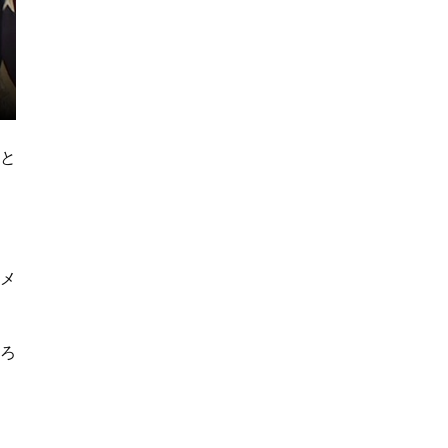
ると
アメ
ろ