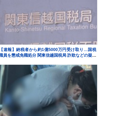
【速報】納税者から約1億5000万円受け取り…国税
職員を懲戒免職処分 関東信越国税局 詐欺などの疑い
で刑事告発も