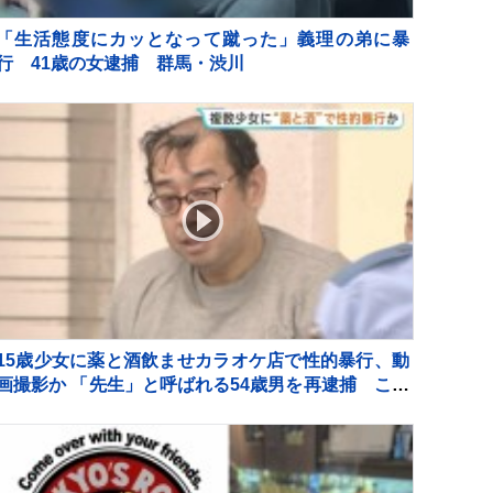
「生活態度にカッとなって蹴った」義理の弟に暴
行 41歳の女逮捕 群馬・渋川
15歳少女に薬と酒飲ませカラオケ店で性的暴行、動
画撮影か 「先生」と呼ばれる54歳男を再逮捕 これ
までにも同様の事件で2度逮捕