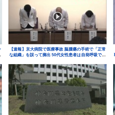
ン
【速報】京大病院で医療事故 脳腫瘍の手術で「正常
き
な組織」を誤って摘出 50代女性患者は自発呼吸でき
合
ず