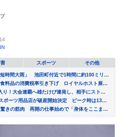
プ
14
NN
災害
スポーツ
その他
【速報】長野県に「記録的短時間大雨」 池田町付近で1時間に約100ミリの猛烈な雨 災害警戒 7日18:23時点
「受けるんじゃないかな」食料品の消費税率引き下げ ロイヤルホスト展開のロイヤルHD社長が影響懸念 テイクアウトや店頭販売など強化へ
前回王者・張本智和が8強入り！大会連覇へ雄たけび連発し、相手にストレートの快勝【WTTチャンピオンズ横浜】
【倒産情報】創業113年のスポーツ用品店が破産開始決定 ピーク時は13億円を超える売上高も…大手との競争やコロナ禍の影響で赤字に 福井市 【東京商工リサーチ】
【 AYA 】〝産後1ヵ月半〟驚きの筋肉 再開の仕事始めで「身体をここまで戻せる事が出来た秘密」を披露