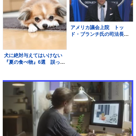
ク
アメリカ議会上院 トッ
ド・ブランチ氏の司法長官
人事を承認
犬に絶対与えてはいけない
『夏の食べ物』6選 誤って
食べてしまった場合の危険
な症状まで