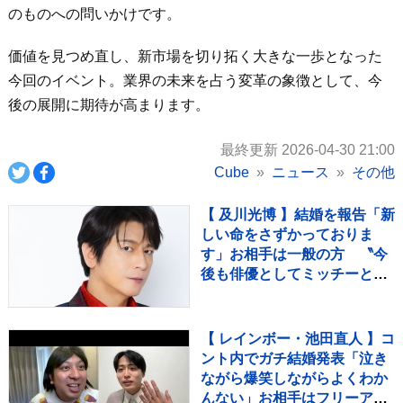
のものへの問いかけです。
価値を見つめ直し、新市場を切り拓く大きな一歩となった
今回のイベント。業界の未来を占う変革の象徴として、今
後の展開に期待が高まります。
最終更新 2026-04-30 21:00
Cube
ニュース
その他
【 及川光博 】結婚を報告「新
しい命をさずかっておりま
す」お相手は一般の方 〝今
後も俳優としてミッチーとし
て精進〟【 コメント全文 】
【 レインボー・池田直人 】コ
ント内でガチ結婚発表「泣き
ながら爆笑しながらよくわか
んない」お相手はフリーアナ