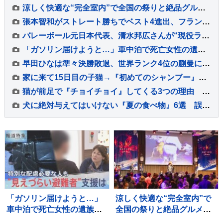
涼しく快適な“完全室内”で全国の祭りと絶品グルメを堪能！ 「MATSURI JAPAN 2026」
張本智和がストレート勝ちでベスト4進出、フランスの強豪を圧倒、大会連覇まであと2つ【WTTチャンピオンズ横浜】
バレーボール元日本代表、清水邦広さんが“現役ラストプレー”「疲れたわ～選手ってすごい」引退記念試合で豪華メンバーも集結
「ガソリン届けようと…」車中泊で死亡女性の遺族が胸中語る 熊本地震“見えづらい避難者”どう支えるか “要配慮者”避難の現状 子どもの心ケアする医師も【報道特集】
早田ひなは準々決勝敗退、世界ランク4位の蒯曼に屈す 卓球王国・中国の高い壁を越えられず【WTTチャンピオンズ横浜】
家に来て15日目の子猫→『初めてのシャンプー』に挑戦した結果…微笑ましい光景に「めちゃめちゃいい子」「かわいー」と癒される人が続出
猫が前足で『チョイチョイ』してくる3つの理由 仕草に込められた意味や気持ちの見分け方
犬に絶対与えてはいけない『夏の食べ物』6選 誤って食べてしまった場合の危険な症状まで
「ガソリン届けようと…」
涼しく快適な“完全室内”で
車中泊で死亡女性の遺族が
全国の祭りと絶品グルメを
胸中語る 熊本地震“見えづ
堪能！ 「MATSURI JAPAN