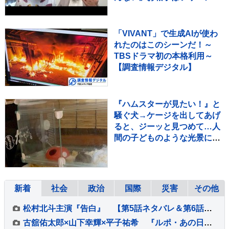
ウンサー・佐藤佳奈さん ジ
ャンボたかお大祝福
「VIVANT」で生成AIが使わ
れたのはこのシーンだ！～
TBSドラマ初の本格利用～
【調査情報デジタル】
『ハムスターが見たい！』と
騒ぐ犬→ケージを出してあげ
ると、ジーッと見つめて…人
間の子どものような光景に反
響「なんて尊いの」「姿勢が
ｗ」
新着
社会
政治
国際
災害
その他
松村北斗主演『告白』 【第5話ネタバレ＆第6話あらすじ】解禁！ 「新場面写真7点」も！！
古舘佑太郎×山下幸輝×平子祐希 『ルポ・あの日の真実』#5 古舘「気づけば熱く語っていました」