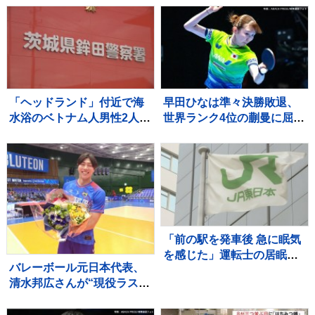
らい避難者”どう支えるか
2026」
“要配慮者”避難の現状 子ど
もの心ケアする医師も【報
道特集】
「ヘッドランド」付近で海
早田ひなは準々決勝敗退、
水浴のベトナム人男性2人が
世界ランク4位の蒯曼に屈
溺れ1人死亡 茨城・鉾田市
す 卓球王国・中国の高い
壁を越えられず【WTTチャ
ンピオンズ横浜】
「前の駅を発車後 急に眠気
を感じた」運転士の居眠り
バレーボール元日本代表、
でオーバーラン 運転士は3
清水邦広さんが“現役ラスト
年前にも同じ場所で居眠り
プレー”「疲れたわ～選手っ
しオーバーラン JR横浜線
てすごい」引退記念試合で