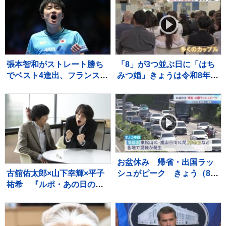
豪華メンバーも集結
張本智和がストレート勝ち
「8」が3つ並ぶ日に「はち
でベスト4進出、フランスの
みつ婚」きょうは令和8年8
強豪を圧倒、大会連覇まで
月8日 婚姻届を出そうと都
あと2つ【WTTチャンピオ
内の自治体窓口には多くの
ンズ横浜】
カップルが…
お盆休み 帰省・出国ラッ
古舘佑太郎×山下幸輝×平子
シュがピーク きょう（8
祐希 『ルポ・あの日の真
日）から最長で9連休 東海
実』#5 古舘「気づけば熱
道・山陽新幹線「のぞみ」
く語っていました」
下りは午前中ほぼ満席 羽
田空港の国際線は出国ピー