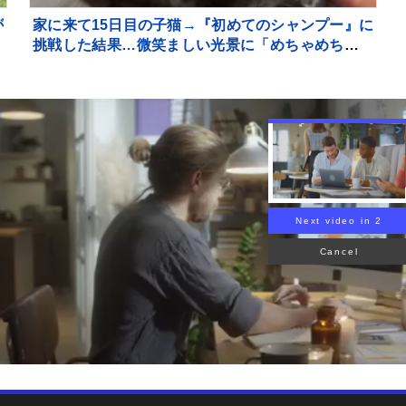
が
家に来て15日目の子猫→『初めてのシャンプー』に
に
挑戦した結果…微笑ましい光景に「めちゃめちゃい
い子」「かわいー」と癒される人が続出
Next video in 1
Cancel