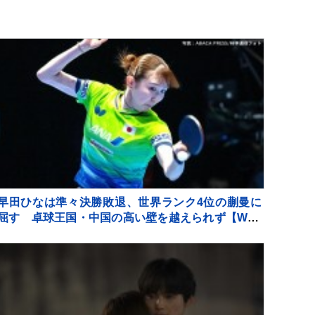
早田ひなは準々決勝敗退、世界ランク4位の蒯曼に
屈す 卓球王国・中国の高い壁を越えられず【WTT
チャンピオンズ横浜】