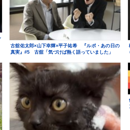
ン
ャ
古舘佑太郎×山下幸輝×平子祐希 『ルポ・あの日の
真実』#5 古舘「気づけば熱く語っていました」