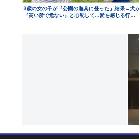
3歳の女の子が『公園の遊具に登った』結果→犬
『高い所で危ない』と心配して…愛を感じる行動
反響「守ろうとしてる」「優しいお姉さん」