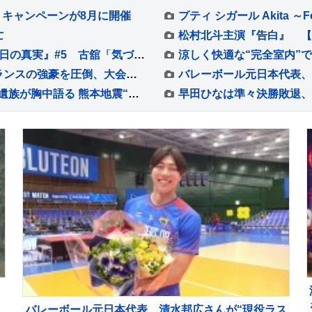
Y」キャンペーンが8月に開催
プティ シガール Akita ～Fo
亡
古舘佑太郎×山下幸輝×平子祐希 『ルポ・あの日の真実』#5 古舘「気づけば熱く語っていました」
張本智和がストレート勝ちでベスト4進出、フランスの強豪を圧倒、大会連覇まであと2つ【WTTチャンピオンズ横浜】
「ガソリン届けようと…」車中泊で死亡女性の遺族が胸中語る 熊本地震“見えづらい避難者”どう支えるか “要配慮者”避難の現状 子どもの心ケアする医師も【報道特集】
バレーボール元日本代表、清水邦広さんが“現役ラス