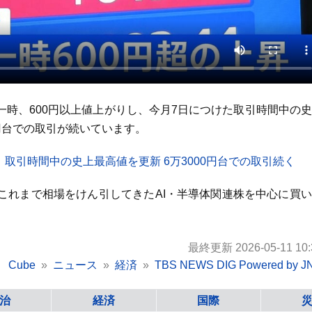
時、600円以上値上がりし、今月7日につけた取引時間中の
0円台での取引が続いています。
 取引時間中の史上最高値を更新 6万3000円台での取引続く
これまで相場をけん引してきたAI・半導体関連株を中心に買
最終更新 2026-05-11 10:
Cube
ニュース
経済
TBS NEWS DIG Powered by J
治
経済
国際