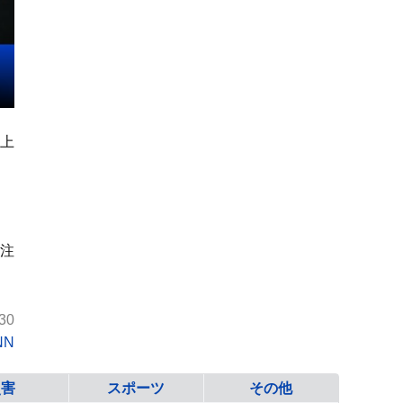
史上
い注
30
NN
災害
スポーツ
その他