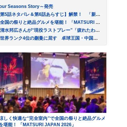
ur Seasons Story～発売
松村北斗主演『告白』 【第5話ネタバレ＆第6話あらすじ】解禁！ 「新場面写真7点」も！！
涼しく快適な“完全室内”で全国の祭りと絶品グルメを堪能！ 「MATSURI JAPAN 2026」
バレーボール元日本代表、清水邦広さんが“現役ラストプレー”「疲れたわ～選手ってすごい」引退記念試合で豪華メンバーも集結
早田ひなは準々決勝敗退、世界ランク4位の蒯曼に屈す 卓球王国・中国の高い壁を越えられず【WTTチャンピオンズ横浜】
涼しく快適な“完全室内”で全国の祭りと絶品グルメ
を堪能！ 「MATSURI JAPAN 2026」