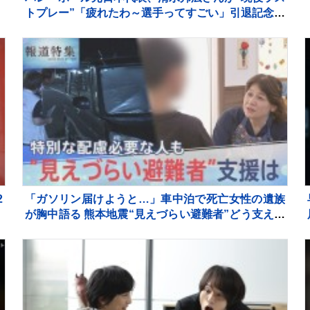
トプレー”「疲れたわ～選手ってすごい」引退記念試
合で豪華メンバーも集結
2
「ガソリン届けようと…」車中泊で死亡女性の遺族
が胸中語る 熊本地震“見えづらい避難者”どう支える
か “要配慮者”避難の現状 子どもの心ケアする医師も
【報道特集】