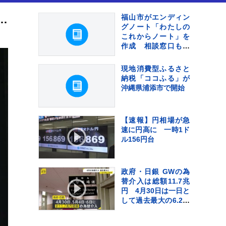
上値上がり 取引時間中の史上最高値を更新 6万3000円台での取引続く
福山市がエンディン
グノート「わたしの
これからノート」を
作成 相談窓口も設
置
現地消費型ふるさと
納税「ココふる」が
沖縄県浦添市で開始
【速報】円相場が急
速に円高に 一時1ド
ル156円台
政府・日銀 GWの為
替介入は総額11.7兆
円 4月30日は一日と
して過去最大の6.2兆
円超