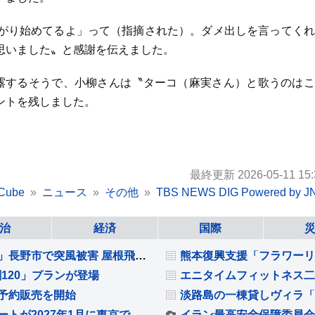
がり始めてるよ」って（指摘された）。ダメ出しを言ってくれ
思いました〟と感謝を伝えました。
露するそうで、小柳さんは〝ターコ（麻実さん）と歌うのはこ
ントを残しました。
最終更新 2026-05-11 15:
Cube
ニュース
その他
TBS NEWS DIG Powered by J
治
経済
国際
「風の音がいつもと違う、ゴーとすさまじい音」長野市で突風被害 屋根飛ばされ住宅損壊 最大瞬間風速19.9メートル記録
120」プランが登場
エニタイムフィットネス二
予約販売を開始
ジョン・ウィリアムズの世界を体感するコンサートが2027年1月に東京で開催決定