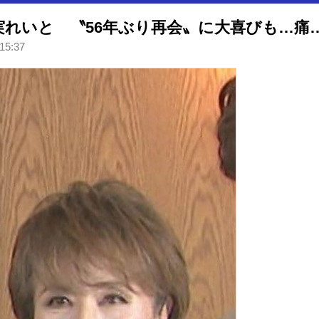
【 小柳ルミ子 】宝塚同期・麻実れいと 〝56年ぶり再会〟に大喜びも
15:37