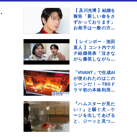
…痛烈ダメ出し 「ちょっと背中が曲がり始めてるよ」
【 及川光博 】結婚を
報告「新しい命をさ
ずかっております」
お相手は一般の方
〝今後も俳優として
ミッチーとして精
【 レインボー・池田
進〟【 コメント全文
直人 】コント内でガ
】
チ結婚発表「泣きな
がら爆笑しながらよ
くわかんない」お相
手はフリーアナウン
「VIVANT」で生成AI
サー・佐藤佳奈さ
が使われたのはこの
ん ジャンボたかお
シーンだ！～TBSド
大祝福
ラマ初の本格利用～
【調査情報デジタ
ル】
『ハムスターが見た
い！』と騒ぐ犬→ケ
ージを出してあげる
と、ジーッと見つめ
て…人間の子どもの
ような光景に反響