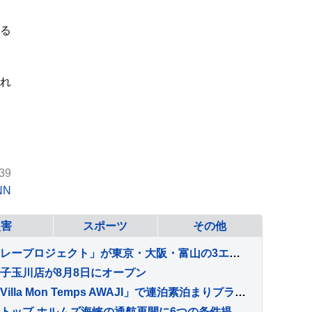
る
れ
39
NN
災害
スポーツ
その他
熊本復興支援「フラワーリレープロジェクト」が東京・大阪・富山の3エリアで同時開催
子玉川店が8月8日にオープン
淡路島の一棟貸しヴィラ「Villa Mon Temps AWAJI」で連泊素泊まりプランが登場
イラン最高安全保障委員会トップ ホルムズ海峡の通航再開に6つの条件提示 アメリカに制裁や海上封鎖の解除など要求