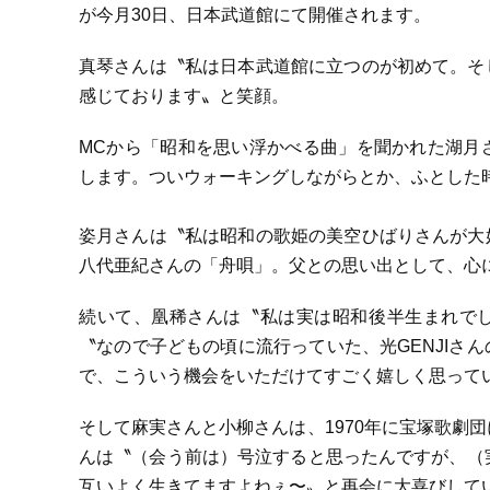
が今月30日、日本武道館にて開催されます。
真琴さんは〝私は日本武道館に立つのが初めて。そ
感じております〟と笑顔。
MCから「昭和を思い浮かべる曲」を聞かれた湖月
します。ついウォーキングしながらとか、ふとした
姿月さんは〝私は昭和の歌姫の美空ひばりさんが大
八代亜紀さんの「舟唄」。父との思い出として、心
続いて、凰稀さんは〝私は実は昭和後半生まれでし
〝なので子どもの頃に流行っていた、光GENJIさ
で、こういう機会をいただけてすごく嬉しく思って
そして麻実さんと小柳さんは、1970年に宝塚歌劇
んは〝（会う前は）号泣すると思ったんですが、（
互いよく生きてますよねぇ〜〟と再会に大喜びして