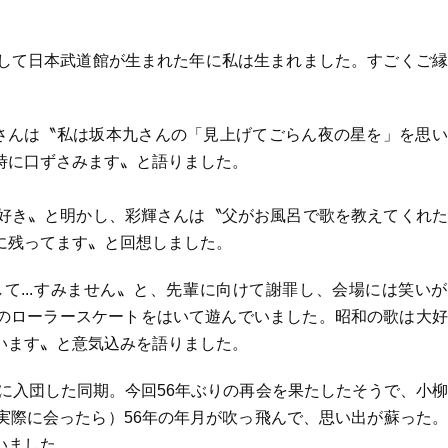
して日本武道館が生まれた年に私は生まれました。すごくご縁
さんは〝私は坂本九さんの「見上げてごらん夜の星を」を思い
時に口ずさみます〟と語りました。
好き〟と明かし、彩輝さんは〝父がお風呂で歌を教えてくれた
に残ってます〟と回想しました。
て...すみません〟と、先輩に向けて謝罪し、会場には笑い
んのローラースケートをはいて遊んでいました。昭和の歌は大
います〟と意気込みを語りました。
団に入団した同期。今回56年ぶりの再会を果たしたそうで、小
実際に会ったら）56年の年月が吹っ飛んで、思い出が蘇った
いました。