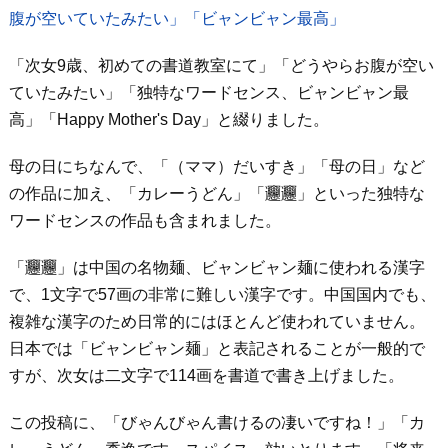
腹が空いていたみたい」「ビャンビャン最高」
「次女9歳、初めての書道教室にて」「どうやらお腹が空い
ていたみたい」「独特なワードセンス、ビャンビャン最
高」「Happy Mother's Day」と綴りました。
母の日にちなんで、「（ママ）だいすき」「母の日」など
の作品に加え、「カレーうどん」「𰻞𰻞」といった独特な
ワードセンスの作品も含まれました。
「𰻞𰻞」は中国の名物麺、ビャンビャン麺に使われる漢字
で、1文字で57画の非常に難しい漢字です。中国国内でも、
複雑な漢字のため日常的にはほとんど使われていません。
日本では「ビャンビャン麺」と表記されることが一般的で
すが、次女は二文字で114画を書道で書き上げました。
この投稿に、「びゃんびゃん書けるの凄いですね！」「カ