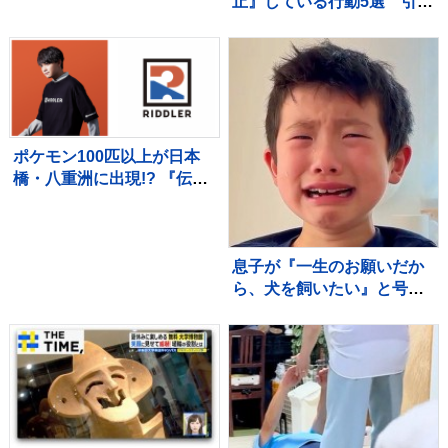
止』している行動5選 引き
止める理由や上手な対応を
ご紹介
ポケモン100匹以上が日本
橋・八重洲に出現!? 『伝説
のポケモンと出会う レジェ
ンドリサーチ』 松丸亮吾率
いる「RIDDLER」制作の謎
解きイベントも実施
息子が『一生のお願いだか
ら、犬を飼いたい』と号泣
→飼い始めて4年後の現在…
思わず感動する『成長記
録』が255万再生「素敵」
「愛溢れてる」