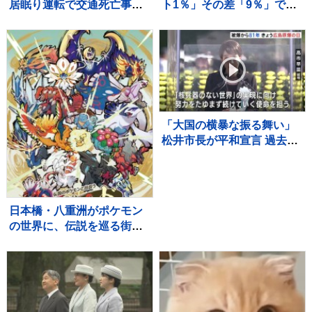
居眠り運転で交通死亡事故
ト1％」その差「9％」であ
起こしたとみられる男性
なたのランチは？…食料品
（34）を書類送検 当時男
の消費税「2年間1％」の基
性は睡眠時無呼吸症候群 危
本方針を政府が閣議決定
険運転致死疑いでも捜査
【news23】
「大国の横暴な振る舞い」
松井市長が平和宣言 過去最
多121の国と地域が参列の
広島「平和記念式典」 高
市総理「核兵器のない世
界」に向けて力を尽くす
日本橋・八重洲がポケモン
の世界に、伝説を巡る街歩
き型の謎解きイベント開催