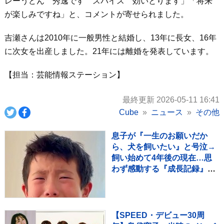
レーうどん 秀逸です スパイス 効いとります」「将来
が楽しみですね」と、コメントが寄せられました。
吉瀬さんは2010年に一般男性と結婚し、13年に長女、16年
に次女を出産しました。21年には離婚を発表しています。
【担当：芸能情報ステーション】
最終更新 2026-05-11 16:41
Cube
ニュース
その他
息子が『一生のお願いだか
ら、犬を飼いたい』と号泣→
飼い始めて4年後の現在…思
わず感動する『成長記録』が
255万再生「素敵」「愛溢れ
てる」
【SPEED・デビュー30周