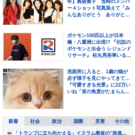
年】島袋寛子 当時のメンバ
ー４ショット写真添えて「み
んなありがとう ありがとう
SPEED」メッセージ伝える
ポケモン100匹以上が日本
橋・八重洲に出現!? 『伝説の
ポケモンと出会う レジェンド
リサーチ』 松丸亮吾率いる
「RIDDLER」制作の謎解き
イベントも実施
洗面所に入ると、1歳の猫が
必ず様子を見にやってきて…
『可愛すぎる光景』に22万い
いね「首の角度がたまらん」
「真剣に見てるねｗ」
新着
社会
政治
国際
災害
その他
「トランプに立ち向かえる」イスラム教徒の“急進左派”候補が勝利確実に アメリカ・ミシガン州の民主党予備選挙