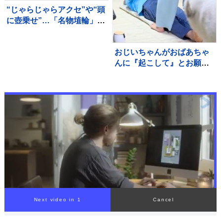
“じゃらじゃらアクセ”や“頭
に壺乗せ”…「名物埴輪」を
無料で堪能できる大学博物
館【THE TIME,】
おじいちゃんがおばあちゃ
んに『起こして』とお願い
した結果→超大型犬が…容
赦ない『嫉妬の仕方』が94
万再生「手加減なしで草」
「愛憎劇ｗ」
Next video in 1
Cancel