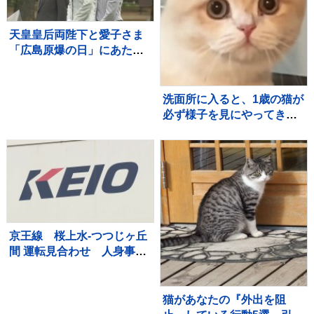
天皇皇后両陛下と愛子さま
「広島原爆の日」にあたり
黙とう 8月6日
洗面所に入ると、1歳の猫が
必ず様子を見にやってき
て…『可愛すぎる光景』に
22万いいね「首の角度がた
まらん」「真剣に見てるね
ｗ」
京王線 桜上水-つつじヶ丘
間 運転見合わせ 人身事故
のため
猫があなたの『外出を阻