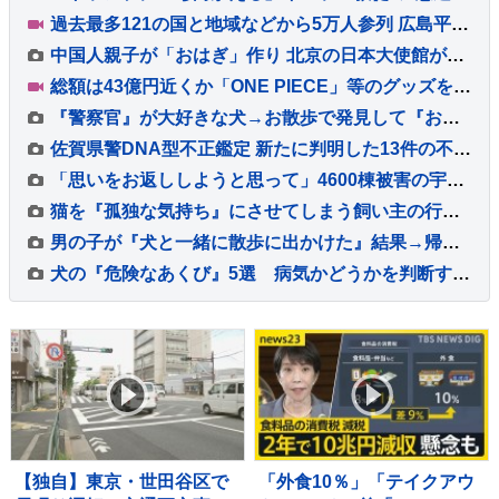
過去最多121の国と地域などから5万人参列 広島平和記念式典 松井市長「いつまで失望させ続けるのですか」 被爆者の高齢化進み、体験の継承が課題に
中国人親子が「おはぎ」作り 北京の日本大使館が和食イベント
総額は43億円近くか「ONE PIECE」等のグッズを大量に注文しキャンセル繰り返した偽計業務妨害の疑いで女（32）逮捕「日々の生活でストレスたまり」 警視庁
『警察官』が大好きな犬→お散歩で発見して『お仕事中に邪魔かな』と思っていたら…紳士すぎる『神対応』が63万再生「メロメロｗ」「可愛すぎ」
佐賀県警DNA型不正鑑定 新たに判明した13件の不正について元職員の被告を書類送検 警察庁実施の特別監察で判明
「思いをお返ししようと思って」4600棟被害の宇城市でボランティア活動始まる 10年前の被災者から支援の“恩返し” 熊本地震から10日目
猫を『孤独な気持ち』にさせてしまう飼い主の行動5選 避けるべき理由や適切な接し方とは
男の子が『犬と一緒に散歩に出かけた』結果→帰宅後…微笑ましすぎる『お出かけ後の差』に1万いいね集まる「連動してて可愛い」「疲れてるｗ」
犬の『危険なあくび』5選 病気かどうかを判断する方法や仕草に隠された意味とは？
【独自】東京・世田谷区で
「外食10％」「テイクアウ