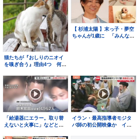
化系図書館ベスト7をご紹
文 】
介！
【 杉浦太陽 】末っ子・夢空
ちゃんが1歳に 「みんなに
囲まれて、一升餅を背負っ
て」家族総出でお祝い
猫たちが『おしりのニオイ
を嗅ぎ合う』理由4つ 何を
確かめているの？行動が持
つ意味を解説
「給湯器にエラー。取り替
イラン・最高指導者モジタ
えないと火事に」などとウ
バ師の初公開映像か イラ
ソ…給湯器点検業者になり
ンメディア報じる
すまし工事代金だまし取ろ