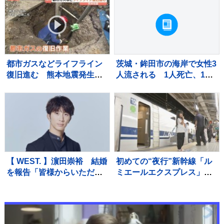
うとしたか 建築会社社長の
男ら2人逮捕 東京・足立区
都市ガスなどライフライン
茨城・鉾田市の海岸で女性3
復旧進む 熊本地震発生か
人流される 1人死亡、1人
ら13日目 八代市 約8900戸
重体 現場は人工岬「ヘッ
で都市ガス供給止まるが5割
ドランド」近くで遊泳禁止
ほど復旧 残る世帯も今週
エリア
中に復旧の見通し
【 WEST. 】濵田崇裕 結婚
初めての“夜行”新幹線「ル
を報告「皆様からいただい
ミエールエクスプレス」昨
た力を少しでもお返しでき
夜（8日）東京駅出発 けさ
るよう、これからも精進し
新大阪駅に到着 今回一夜
てまいります」
限定も今後の運行も検討
JR東海