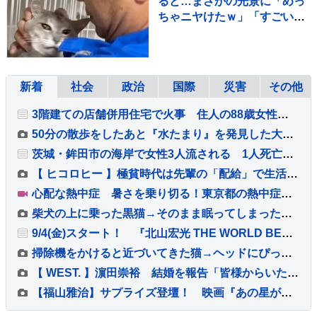
ると…まさかの光景に「めっ
ちゃニヤけたｗ」「すごいｗ
ｗ」と10万再生
新着
社会
政治
国際
災害
その他
3階建ての店舗併用住宅で火事 住人の88歳女性が死亡
50分の散歩をしたあと『水たまり』を発見した大型犬…思わず同情する『まさかの行動』に反響「やってくれましたねｗ」「問題児っぷりが魅力」
茨城・鉾田市の海岸で女性3人流される 1人死亡、1人重体 現場は人工岬「ヘッドランド」近くで遊泳禁止エリア
【 ヒコロヒー 】極貧時代は先輩の「配給」で生活…今や後輩に「お前も食うか？」と500円のアイスを奢れるまでに成長
心配な熱中症 暑さを乗り切る！東京都の熱中症対策【SUNトピ】
柴犬の上に乗った黒猫→そのまま眠ってしまった結果…あまりにも『微笑ましい光景』が33万再生「やさしいなあ」「めちゃくちゃ癒された」
9/4(金)スタート！ 『北山宏光 THE WORLD BEYOND』 北山「このような形で冠番組を持たせていただきとても嬉しく思っています」
掃除機をかけると近づいてきた猫→ヘッドにぴったりと抱き着いて…笑ってしまう行動が31万再生「モップかなｗ」「ええ～かわいいｗ」
【 WEST. 】濵田崇裕 結婚を報告「皆様からいただいた力を少しでもお返しできるよう、これからも精進してまいります」
【福山雅治】サプライズ登壇！ 映画『あの星が降る丘で、君とまた出会いたい。』 公開記念舞台挨拶開催！！