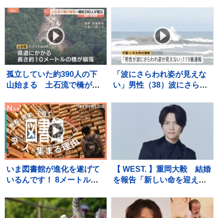
孤立していた約390人の下
「波にさらわれ姿が見えな
山始まる 土石流で橋が崩
い」男性（38）波にさらわ
落 長野・安曇野市北アル
れ死亡 交際相手と海岸を
プス燕岳の登山口 土石流
散歩中 当時は波浪注意報
で配管壊れ約1600軒の旅
千葉・いすみ市
館・別荘に温泉のお湯供給
出来ず
いま図書館が進化を遂げて
【 WEST. 】重岡大毅 結婚
いるんです！ 8メートルの
を報告「新しい命を迎えま
巨大本棚に、3Dプリンタ
した」「一日一日を大切に
ー、音楽スタジオまで！ 図
生きていこうと、覚悟を新
書館の専門家が厳選した進
たにしています」【 報告全