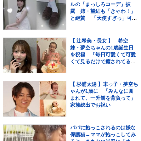
ルの「まっしろコーデ」披
露 姉・望結も「きゃわ！」
と絶賛 「天使すぎっ」可愛
さにファン歓喜
【 辻希美・長女 】 希空
妹・夢空ちゃんの1歳誕生日
を祝福 「毎日可愛くて可愛
くて見るだけで癒されてる
よ」 「姉妹で沢山お出かけし
たりしようね」
【 杉浦太陽 】末っ子・夢空ち
ゃんが1歳に 「みんなに囲
まれて、一升餅を背負って」
家族総出でお祝い
パパに抱っこされるのは嫌な
保護猫→ママが抱っこしてみ