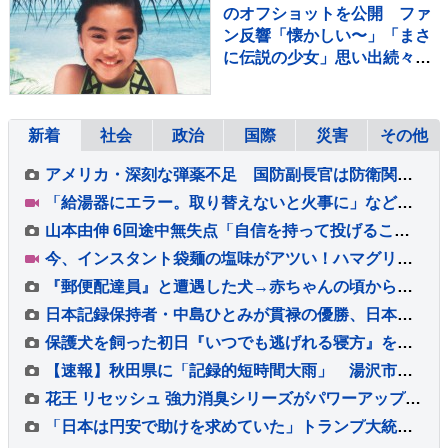
のオフショットを公開 ファ
ン反響「懐かしい〜」「まさ
に伝説の少女」思い出続々
歌手デビュー35周年を記念
新着
社会
政治
国際
災害
その他
アメリカ・深刻な弾薬不足 国防副長官は防衛関連企業に増産を求める書簡を送る
「給湯器にエラー。取り替えないと火事に」などとウソ…給湯器点検業者になりすまし工事代金だまし取ろうとしたか 建築会社社長の男ら2人逮捕 東京・足立区
山本由伸 6回途中無失点「自信を持って投げることができた」勝敗付かずもチームの連敗ストップ「みんなの気持ちが1つになった」
今、インスタント袋麺の塩味がアツい！ハマグリに毛がに！ラーメン店顔負けの麺も！専門家ゲキ推しの7品を大家族が1週間ガチ比較！【それスタ】
『郵便配達員』と遭遇した犬→赤ちゃんの頃から仲良しで…もはや仕事にならない光景が54万再生「足にめり込めそうw」「配達員さんも嬉しい」
日本記録保持者・中島ひとみが貫禄の優勝、日本タイ記録でハイレベルのレースを制す 予選で12秒62の日本新をマーク【陸上・富士北麓ワールドトライアル】
保護犬を飼った初日『いつでも逃げれる寝方』をしていて…愛情を与え続けた結果→感動的な『現在の寝相』に反響「愛されてる顔」「幸せで嬉しい」
【速報】秋田県に「記録的短時間大雨」 湯沢市付近で1時間に約100ミリの猛烈な雨 災害警戒 9日13:49時点
花王 リセッシュ 強力消臭シリーズがパワーアップ☆ 自分自身では気づかない無自覚臭まで消臭♪ タバコ 焼肉などのニオイ原因物質への消臭力も向上◎ 99％除菌ウイルス除去
「日本は円安で助けを求めていた」トランプ大統領“28年ぶり日米協調介入” 一方 食料品消費税“2年間1%”へ「財源なき減税は無責任」との批判も 円安の流れは変えられるか…【サンデーモーニング】