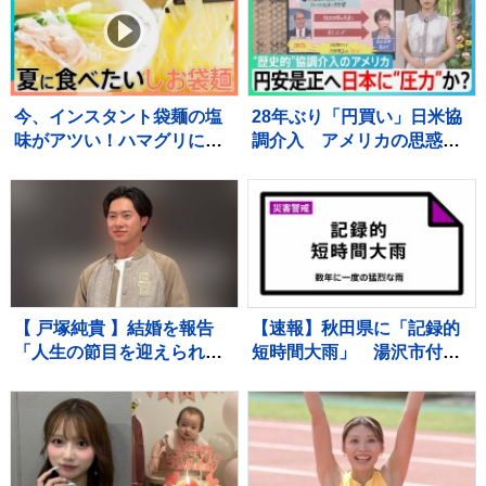
館？下水管破損で田んぼ
に“汚水” 直下に断層 住
宅被害は・・【サンデーモ
ーニング】
今、インスタント袋麺の塩
28年ぶり「円買い」日米協
味がアツい！ハマグリに毛
調介入 アメリカの思惑
がに！ラーメン店顔負けの
は？ 円安是正へ日本に“圧
麺も！専門家ゲキ推しの7品
力”か？【サンデーモーニン
を大家族が1週間ガチ比較！
グ】
【それスタ】
【 戸塚純貴 】結婚を報告
【速報】秋田県に「記録的
「人生の節目を迎えられる
短時間大雨」 湯沢市付近
こと、心より感謝しており
で1時間に約100ミリの猛烈
ます」「さらなる飛躍を目
な雨 災害警戒 9日13:49時
指して」精進誓う
点