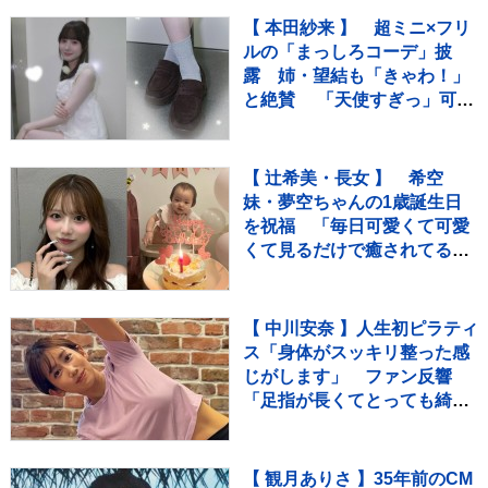
【 本田紗来 】 超ミニ×フリ
ルの「まっしろコーデ」披
露 姉・望結も「きゃわ！」
と絶賛 「天使すぎっ」可愛
さにファン歓喜
【 辻希美・長女 】 希空
妹・夢空ちゃんの1歳誕生日
を祝福 「毎日可愛くて可愛
くて見るだけで癒されてる
よ」 「姉妹で沢山お出かけし
たりしようね」
【 中川安奈 】人生初ピラティ
ス「身体がスッキリ整った感
じがします」 ファン反響
「足指が長くてとっても綺
麗」「美しすぎます」
【 観月ありさ 】35年前のCM