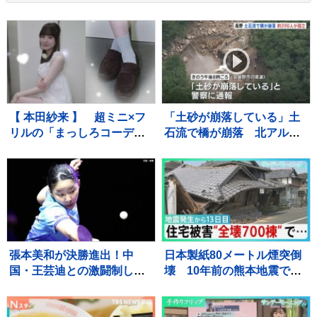
【 本田紗来 】 超ミニ×フ
「土砂が崩落している」土
リルの「まっしろコーデ」
石流で橋が崩落 北アルプ
披露 姉・望結も「きゃ
ス燕岳・登山口の温泉施設
わ！」と絶賛 「天使すぎ
に登山客など約390人が孤
っ」可愛さにファン歓喜
立状態 長野
張本美和が決勝進出！中
日本製紙80メートル煙突倒
国・王芸迪との激闘制し初
壊 10年前の熊本地震で補
優勝に王手【WTTチャンピ
強も… イオンモール熊
オンズ横浜】
本“避難解除”前になぜ再入