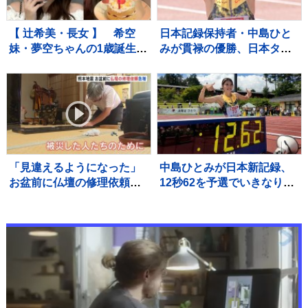
【 辻希美・長女 】 希空
日本記録保持者・中島ひと
妹・夢空ちゃんの1歳誕生日
みが貫禄の優勝、日本タイ
を祝福 「毎日可愛くて可
記録でハイレベルのレース
愛くて見るだけで癒されて
を制す 予選で12秒62の日
るよ」 「姉妹で沢山お出か
本新をマーク【陸上・富士
けしたりしようね」
北麓ワールドトライアル】
「見違えるようになった」
中島ひとみが日本新記録、
お盆前に仏壇の修理依頼が
12秒62を予選でいきなりマ
急増 熊本地震 八代市の
ーク、福部真子の記録を2年
店に約100件の依頼
ぶりに更新【陸上・富士北
麓ワールドトライアル】