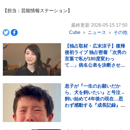
【担当：芸能情報ステーション】
最終更新 2026-05-15 17:50
Cube
ニュース
その他
【独占取材・広末涼子】復帰
後初ライブ 独占密着「次男の
言葉で私が180度変わっ
て…」病名公表を決断させ
た“次男の言葉”（特別インタ
ビュー）
息子が『一生のお願いだか
ら、犬を飼いたい』と号泣→
飼い始めて4年後の現在…思
わず感動する『成長記録』が
255万再生「素敵」「愛溢れ
てる」