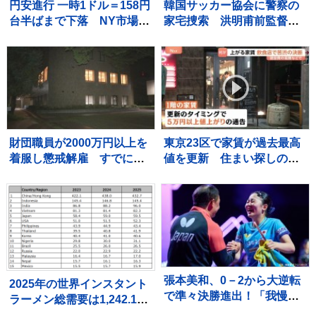
円安進行 一時1ドル＝158円
韓国サッカー協会に警察の
台半ばまで下落 NY市場で
家宅捜索 洪明甫前監督の
の原油価格上昇をきっかけ
選考過程で“不当な介入”な
に
かったか捜査 李在明大統
領も「身内重視の人事の失
敗」痛烈批判
財団職員が2000万円以上を
東京23区で家賃が過去最高
着服し懲戒解雇 すでに全
値を更新 住まい探しの苦
額を弁済 宇都宮市
悩に居酒屋は家賃値上げで
苦渋の決断も…
張本美和、0－2から大逆転
2025年の世界インスタント
で準々決勝進出！「我慢す
ラーメン総需要は1,242.1億
ればチャンスあると思って
食に