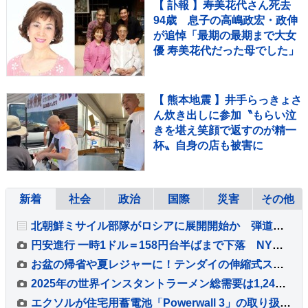
【 訃報 】寿美花代さん死去
94歳 息子の高嶋政宏・政伸
が追悼「最期の最期まで大女
優 寿美花代だった母でした」
【 熊本地震 】井手らっきょさ
ん炊き出しに参加〝もらい泣
きを堪え笑顔で返すのが精一
杯〟自身の店も被害に
新着
社会
政治
国際
災害
その他
北朝鮮ミサイル部隊がロシアに展開開始か 弾道ミサイル120発を配備する可能性も ロイター通信
円安進行 一時1ドル＝158円台半ばまで下落 NY市場での原油価格上昇をきっかけに
お盆の帰省や夏レジャーに！テンダイの伸縮式スツールで家族分の座席を確保
2025年の世界インスタントラーメン総需要は1,242.1億食に
エクソルが住宅用蓄電池「Powerwall 3」の取り扱いを開始