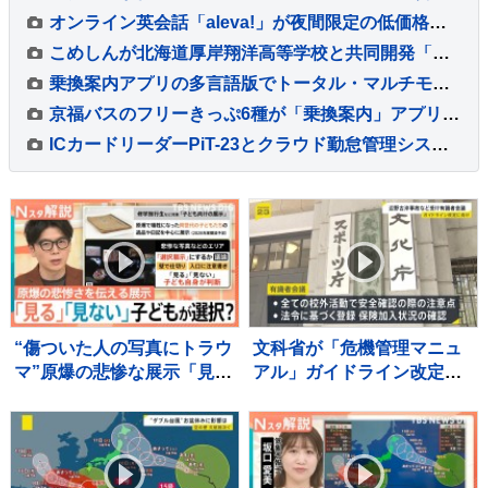
オンライン英会話「aleva!」が夜間限定の低価格プランを提供開始
こめしんが北海道厚岸翔洋高等学校と共同開発「カレー＆いかくんおむすび」を発売
乗換案内アプリの多言語版でトータル・マルチモーダル経路検索が利用可能に
京福バスのフリーきっぷ6種が「乗換案内」アプリで利用可能に
ICカードリーダーPiT-23とクラウド勤怠管理システムRecoRuが連携開始
“傷ついた人の写真にトラウ
文科省が「危機管理マニュ
マ”原爆の悲惨な展示「見
アル」ガイドライン改定
る」「見ない」子どもが選
へ 辺野古転覆事故・磐越
択に賛否【Nスタ解説】
道バス事故…学校外の事故
相次ぐ 有識者会議で議論
し年内に取りまとめへ