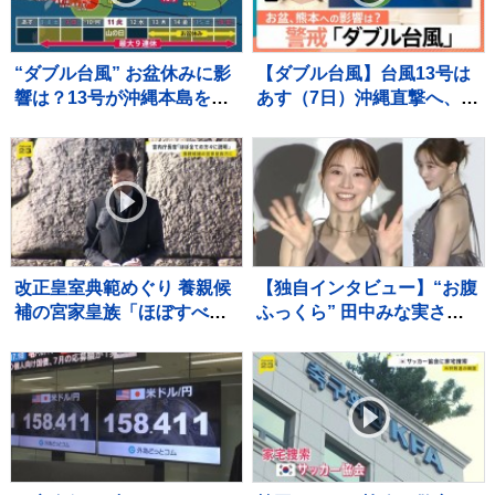
“ダブル台風” お盆休みに影
【ダブル台風】台風13号は
響は？13号が沖縄本島を直
あす（7日）沖縄直撃へ、台
撃へ 欠航・ホテルのキャ
風15号お盆休み前半に北日
ンセル相次ぐ 週明け15号
本～東日本に接近するおそ
が北日本に接近【news23】
れ【Nスタ解説】
改正皇室典範めぐり 養親候
【独自インタビュー】“お腹
補の宮家皇族「ほぼすべて
ふっくら” 田中みな実さ
の方々に説明」 宮内庁長官
ん 結婚・妊娠発表後初
明かす 男系男子の養子候
“プライベートな時間” は？
補は「把握せず」