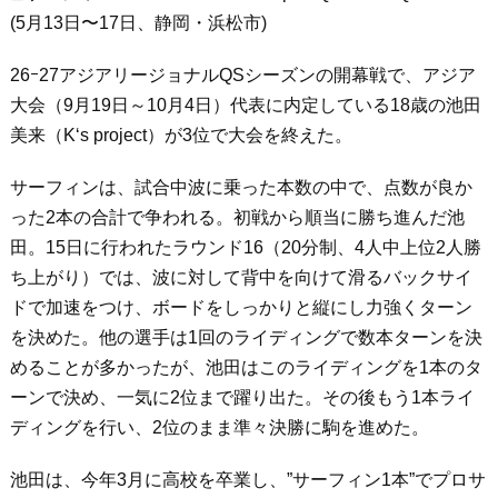
(5月13日〜17日、静岡・浜松市)
26ｰ27アジアリージョナルQSシーズンの開幕戦で、アジア
大会（9月19日～10月4日）代表に内定している18歳の池田
美来（K‘s project）が3位で大会を終えた。
サーフィンは、試合中波に乗った本数の中で、点数が良か
った2本の合計で争われる。初戦から順当に勝ち進んだ池
田。15日に行われたラウンド16（20分制、4人中上位2人勝
ち上がり）では、波に対して背中を向けて滑るバックサイ
ドで加速をつけ、ボードをしっかりと縦にし力強くターン
を決めた。他の選手は1回のライディングで数本ターンを決
めることが多かったが、池田はこのライディングを1本のタ
ーンで決め、一気に2位まで躍り出た。その後もう1本ライ
ディングを行い、2位のまま準々決勝に駒を進めた。
池田は、今年3月に高校を卒業し、”サーフィン1本”でプロサ