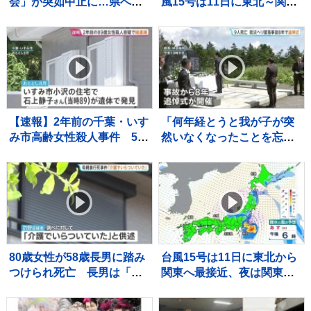
会」が突如中止に…県への
風15号は11日に東北～関東
許可申請なし、自治体から
に上陸へ 11日夜に関東で激
は注意喚起も
しい雨のおそれ【予報士解
説】
【速報】2年前の千葉・いす
「何年経とうと我が子が突
み市高齢女性殺人事件 54
然いなくなったことを忘れ
歳の娘を殺人の疑いで逮
られない。事故を風化させ
捕 容疑を否認
てはならない」 群馬県防
災ヘリ墜落事故から8年 中
之条町で追悼式
80歳女性が58歳長男に踏み
台風15号は11日に東北から
つけられ死亡 長男は「介
関東へ最接近、夜は関東や
護でいらついていた」と供
福島県で雨強まる所も 沿
述、日常的に暴行か 大
岸を中心に強風や高波にも