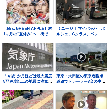
阪・岬町
注意【台風情報】
【Mrs. GREEN APPLE】約
【 ユージ 】マイバッハ、ポ
1ヶ月の“夏休み”へ「街で見
ルシェ、Gクラス、ベント
かけられても、十分なご配
レー…ナンバー「8」でそろ
慮を」事務所の呼びかけに
えた華麗なる愛車の写真を
「ゆっくり休んで！」と温
公開 フォロワー「スゴい
かい声続々
クルマばかりだ」
「今後1か月ほどは最大震度
東京・大田区の東京港臨海
5弱程度以上の地震に注意」
道路でトレーラー3台の事
気象庁 有感地震は591回
故 運転手の男性3人けがも
に【2026年熊本地震】
意識あり 臨海トンネル下
り線が通行止めで解除の見
込み立たず