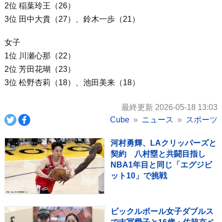
2位 稲葉玲王（26）
3位 田中大貴（27）、鈴木一歩（21）
女子
1位 川瀬心那（22）
2位 芳田花瑚（23）
3位 松野杏莉（18）、池田美来（18）
最終更新 2026-05-18 13:03
Cube
ニュース
スポーツ
河村勇輝、LAクリッパーズと
契約 八村塁と共闘目指し
NBA1年目と同じ「エグジビ
ット10」で挑戦
ピックルボール女子ダブルス