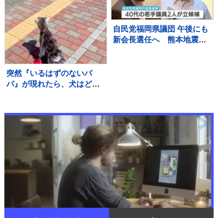
自民党福岡県議団 午後にも
新会長選任へ 熊本地震直
後の政治資金パーティー開
催で批判受け前会長辞任…
会長選には若手議員2人が立
突然『いるはずのないパ
候補
パ』が現れたら、犬はどう
するのか？検証した結果→
尊すぎる『気付いた瞬間の
反応』に「最高に可愛い」
「嬉しいね」の声