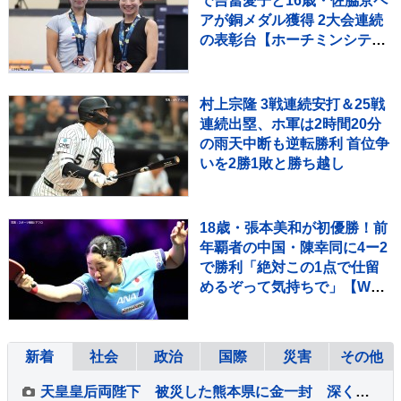
で吉冨愛子と16歳・佐脇京ペ
アが銅メダル獲得 2大会連続
の表彰台【ホーチミンシティ
OP】
村上宗隆 3戦連続安打＆25戦
連続出塁、ホ軍は2時間20分
の雨天中断も逆転勝利 首位争
いを2勝1敗と勝ち越し
18歳・張本美和が初優勝！前
年覇者の中国・陳幸同に4ー2
で勝利「絶対この1点で仕留
めるぞって気持ちで」【WTT
チャンピオンズ横浜】
新着
社会
政治
国際
災害
その他
天皇皇后両陛下 被災した熊本県に金一封 深く心痛め