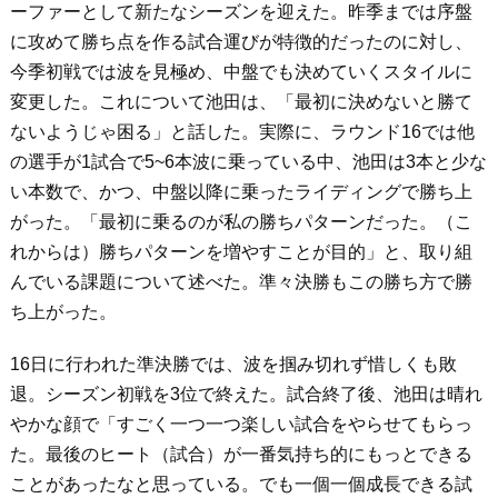
ーファーとして新たなシーズンを迎えた。昨季までは序盤
に攻めて勝ち点を作る試合運びが特徴的だったのに対し、
今季初戦では波を見極め、中盤でも決めていくスタイルに
変更した。これについて池田は、「最初に決めないと勝て
ないようじゃ困る」と話した。実際に、ラウンド16では他
の選手が1試合で5~6本波に乗っている中、池田は3本と少な
い本数で、かつ、中盤以降に乗ったライディングで勝ち上
がった。「最初に乗るのが私の勝ちパターンだった。（こ
れからは）勝ちパターンを増やすことが目的」と、取り組
んでいる課題について述べた。準々決勝もこの勝ち方で勝
ち上がった。
16日に行われた準決勝では、波を掴み切れず惜しくも敗
退。シーズン初戦を3位で終えた。試合終了後、池田は晴れ
やかな顔で「すごく一つ一つ楽しい試合をやらせてもらっ
た。最後のヒート（試合）が一番気持ち的にもっとできる
ことがあったなと思っている。でも一個一個成長できる試