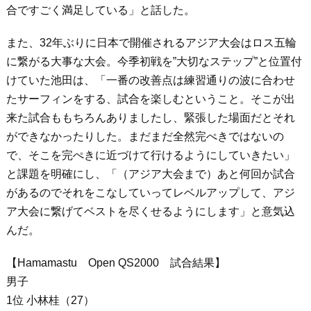
合ですごく満足している」と話した。
また、32年ぶりに日本で開催されるアジア大会はロス五輪
に繋がる大事な大会。今季初戦を”大切なステップ”と位置付
けていた池田は、「一番の改善点は練習通りの波に合わせ
たサーフィンをする、試合を楽しむということ。そこが出
来た試合ももちろんありましたし、緊張した場面だとそれ
ができなかったりした。まだまだ全然完ぺきではないの
で、そこを完ぺきに近づけて行けるようにしていきたい」
と課題を明確にし、「（アジア大会まで）あと何回か試合
があるのでそれをこなしていってレベルアップして、アジ
ア大会に繋げてベストを尽くせるようにします」と意気込
んだ。
【Hamamastu Open QS2000 試合結果】
男子
1位 小林桂（27）