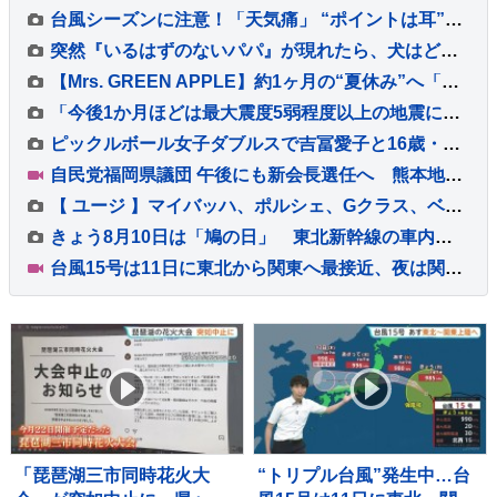
台風シーズンに注意！「天気痛」 “ポイントは耳”つらいときの対処法は【ひるおび】
突然『いるはずのないパパ』が現れたら、犬はどうするのか？検証した結果→尊すぎる『気付いた瞬間の反応』に「最高に可愛い」「嬉しいね」の声
【Mrs. GREEN APPLE】約1ヶ月の“夏休み”へ「街で見かけられても、十分なご配慮を」事務所の呼びかけに「ゆっくり休んで！」と温かい声続々
「今後1か月ほどは最大震度5弱程度以上の地震に注意」気象庁 有感地震は591回に【2026年熊本地震】
ピックルボール女子ダブルスで吉冨愛子と16歳・佐脇京ペアが銅メダル獲得 2大会連続の表彰台【ホーチミンシティOP】
自民党福岡県議団 午後にも新会長選任へ 熊本地震直後の政治資金パーティー開催で批判受け前会長辞任…会長選には若手議員2人が立候補
【 ユージ 】マイバッハ、ポルシェ、Gクラス、ベントレー…ナンバー「8」でそろえた華麗なる愛車の写真を公開 フォロワー「スゴいクルマばかりだ」
きょう8月10日は「鳩の日」 東北新幹線の車内にハトが迷い込む ハトも帰省？
台風15号は11日に東北から関東へ最接近、夜は関東や福島県で雨強まる所も 沿岸を中心に強風や高波にも注意【台風情報】
「琵琶湖三市同時花火大
“トリプル台風”発生中…台