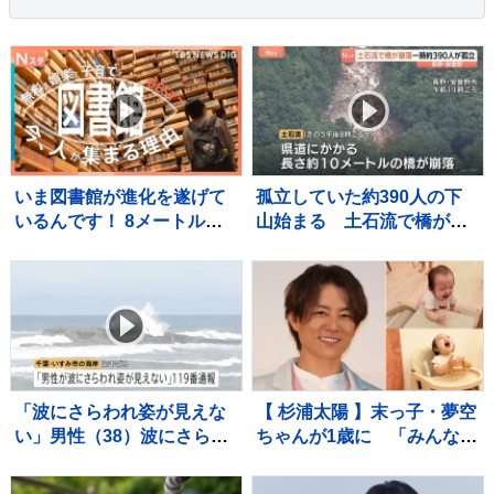
いま図書館が進化を遂げて
孤立していた約390人の下
いるんです！ 8メートルの
山始まる 土石流で橋が崩
巨大本棚に、3Dプリンタ
落 長野・安曇野市北アル
ー、音楽スタジオまで！ 図
プス燕岳の登山口 土石流
書館の専門家が厳選した進
で配管壊れ約1600軒の旅
化系図書館ベスト7をご紹
館・別荘に温泉のお湯供給
介！
出来ず
「波にさらわれ姿が見えな
【 杉浦太陽 】末っ子・夢空
い」男性（38）波にさらわ
ちゃんが1歳に 「みんなに
れ死亡 交際相手と海岸を
囲まれて、一升餅を背負っ
散歩中 当時は波浪注意報
て」家族総出でお祝い