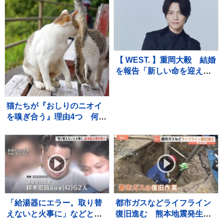
千葉・いすみ市
【 WEST. 】重岡大毅 結婚
を報告「新しい命を迎えま
した」「一日一日を大切に
生きていこうと、覚悟を新
たにしています」【 報告全
猫たちが『おしりのニオイ
文 】
を嗅ぎ合う』理由4つ 何を
確かめているの？行動が持
つ意味を解説
「給湯器にエラー。取り替
都市ガスなどライフライン
えないと火事に」などとウ
復旧進む 熊本地震発生か