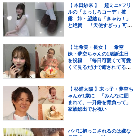
【 本田紗来 】 超ミニ×フリ
ルの「まっしろコーデ」披
露 姉・望結も「きゃわ！」
と絶賛 「天使すぎっ」可愛
さにファン歓喜
【 辻希美・長女 】 希空
妹・夢空ちゃんの1歳誕生日
を祝福 「毎日可愛くて可愛
くて見るだけで癒されてる
よ」 「姉妹で沢山お出かけし
たりしようね」
【 杉浦太陽 】末っ子・夢空ち
ゃんが1歳に 「みんなに囲
まれて、一升餅を背負って」
家族総出でお祝い
パパに抱っこされるのは嫌な