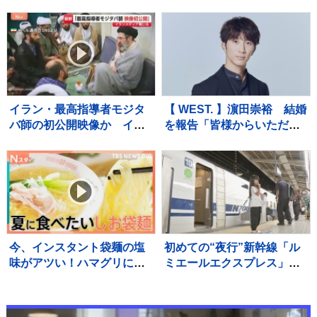
ソ…給湯器点検業者になり
ら13日目 八代市 約8900戸
すまし工事代金だまし取ろ
で都市ガス供給止まるが5割
うとしたか 建築会社社長の
ほど復旧 残る世帯も今週
男ら2人逮捕 東京・足立区
中に復旧の見通し
イラン・最高指導者モジタ
【 WEST. 】濵田崇裕 結婚
バ師の初公開映像か イラ
を報告「皆様からいただい
ンメディア報じる
た力を少しでもお返しでき
るよう、これからも精進し
てまいります」
今、インスタント袋麺の塩
初めての“夜行”新幹線「ル
味がアツい！ハマグリに毛
ミエールエクスプレス」昨
がに！ラーメン店顔負けの
夜（8日）東京駅出発 けさ
麺も！専門家ゲキ推しの7品
新大阪駅に到着 今回一夜
を大家族が1週間ガチ比較！
限定も今後の運行も検討