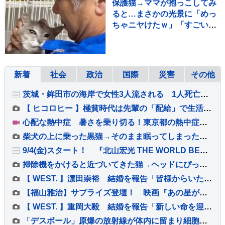
保護猫→ママが抱っこしてみ
ると…まさかの光景に「めっ
ちゃニヤけたｗ」「すごいｗ
ｗ」と10万再生
新着
社会
政治
国際
災害
その他
茨城・鉾田市の海岸で女性3人流される 1人死亡、1人重体 現場は人工岬「ヘッドランド」近くで遊泳禁止エリア
【 ヒコロヒー 】極貧時代は先輩の「配給」で生活…今や後輩に「お前も食うか？」と500円のアイスを奢れるまでに成長
心配な熱中症 暑さを乗り切る！東京都の熱中症対策【SUNトピ】
柴犬の上に乗った黒猫→そのまま眠ってしまった結果…あまりにも『微笑ましい光景』が33万再生「やさしいなあ」「めちゃくちゃ癒された」
9/4(金)スタート！ 『北山宏光 THE WORLD BEYOND』 北山「このような形で冠番組を持たせていただきとても嬉しく思っています」
掃除機をかけると近づいてきた猫→ヘッドにぴったりと抱き着いて…笑ってしまう行動が31万再生「モップかなｗ」「ええ～かわいいｗ」
【 WEST. 】濵田崇裕 結婚を報告「皆様からいただいた力を少しでもお返しできるよう、これからも精進してまいります」
【福山雅治】サプライズ登壇！ 映画『あの星が降る丘で、君とまた出会いたい。』 公開記念舞台挨拶開催！！
【 WEST. 】重岡大毅 結婚を報告「新しい命を迎えました」「一日一日を大切に生きていこうと、覚悟を新たにしています」【 報告全文 】
「デスボール」原爆の放射線が体内に留まり細胞に“穴”を 最新の研究発表が波紋…長崎原爆から81年 置き去りの被爆体験者【NO WARプロジェクト つなぐ、つながる】