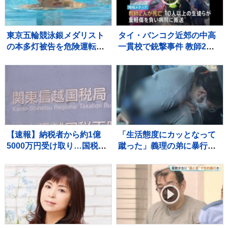
東京五輪競泳銀メダリスト
タイ・バンコク近郊の中高
の本多灯被告を危険運転傷
一貫校で銃撃事件 教師2人
害罪で起訴 東京地検立川
死亡10人以上の生徒ら重軽
支部
傷 銃撃犯は学校の生徒と
の情報、現場で死亡と地元
当局
【速報】納税者から約1億
「生活態度にカッとなって
5000万円受け取り…国税職
蹴った」義理の弟に暴行
員を懲戒免職処分 関東信越
41歳の女逮捕 群馬・渋川
国税局 詐欺などの疑いで刑
事告発も