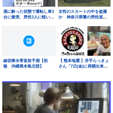
酒に酔った状態で運転し車3
女性のスカートの中を盗撮
台に衝突、男性3人に軽いけ
か 神奈川県警の男性巡査
がをさせた疑いで41歳の男
部長（30代）を書類送検
逮捕 呼気から基準値超のア
「約2、3年前から盗撮」容
ルコール検出 千葉・東関東
疑認める 男性は依願退職
道
線状降水帯直前予測【初
【 熊本地震 】井手らっきょ
報 沖縄県本島北部】
さん「7日(金)に再開出来ま
す」バーの再開を宣言「熊
本は1歩ずつ前へ進みます」