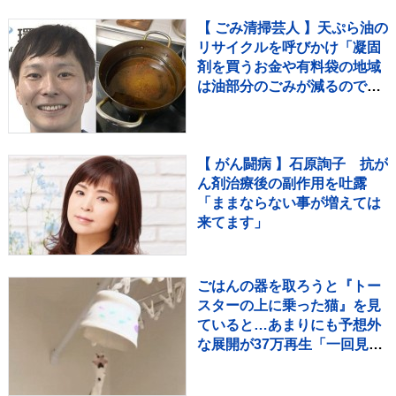
【 ごみ清掃芸人 】天ぷら油の
リサイクルを呼びかけ「凝固
剤を買うお金や有料袋の地域
は油部分のごみが減るので、
節約にも繋がりますよ！」
【マシンガンズ滝沢】
【 がん闘病 】石原詢子 抗が
ん剤治療後の副作用を吐露
「ままならない事が増えては
来てます」
ごはんの器を取ろうと『トー
スターの上に乗った猫』を見
ていると…あまりにも予想外
な展開が37万再生「一回見て
くるの可愛いｗ」「声出た
ｗ」