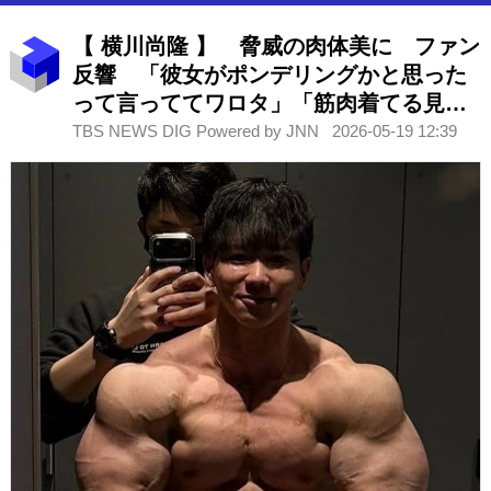
【 横川尚隆 】 脅威の肉体美に ファン
反響 「彼女がポンデリングかと思った
って言っててワロタ」「筋肉着てる見た
い」「筋肉界の至宝」 大会への出場も
TBS NEWS DIG Powered by JNN
2026-05-19 12:39
告知