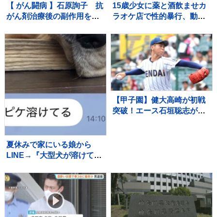
【 がん闘病 】石原詢子 抗
15歳少女に薬と酒飲ませカ
がん剤治療後の副作用を吐
ラオケ店で性的暴行、動画
露「ままならない事が増え
撮影か 「先生」と呼ばれる
ては来てます」
54歳男を再逮捕 これまで
にも同様の事件で2度逮捕
【甲子園】健大高崎が初戦
突破！エース石垣聡志が八
幡商打線を9回11K1失点完
投 打線は13安打の7得点
の猛攻で快勝
夏休みで家にいる娘から
LINE→『大型犬が溶けて
る』と写真が送られてきて
いて…『愛おしい一枚』に1
万いいね「たぷたぷで草」
「無防備ｗｗ」