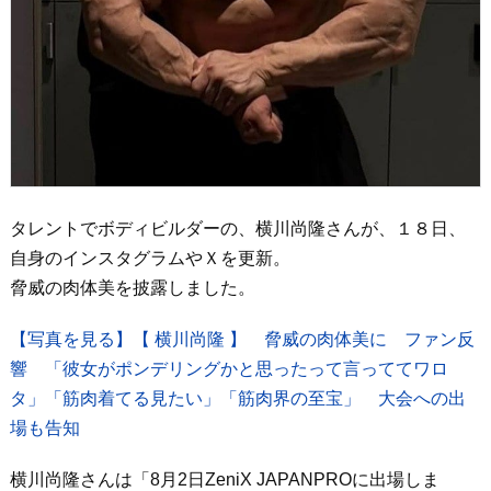
タレントでボディビルダーの、横川尚隆さんが、１８日、
自身のインスタグラムやＸを更新。
脅威の肉体美を披露しました。
【写真を見る】【 横川尚隆 】 脅威の肉体美に ファン反
響 「彼女がポンデリングかと思ったって言っててワロ
タ」「筋肉着てる見たい」「筋肉界の至宝」 大会への出
場も告知
横川尚隆さんは「8月2日ZeniX JAPANPROに出場しま