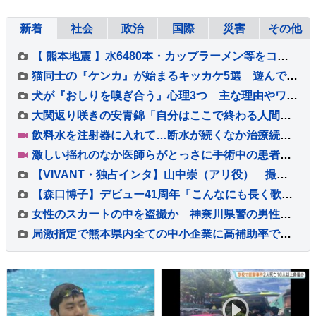
新着
社会
政治
国際
災害
その他
【 熊本地震 】水6480本・カップラーメン等をコンサート用トラックで「お気持ちをお届け」 顔付きトラックにためらいも〝自分のことを言ってる場合ではない〟
猫同士の『ケンカ』が始まるキッカケ5選 遊んでいるのとはどう違う？仲裁は必要なの？
犬が『おしりを嗅ぎ合う』心理3つ 主な理由やワンコ同士がみせる仕草の意味まで
大関返り咲きの安青錦「自分はここで終わる人間ではない」大横綱・千代の富士に通ずる“不屈”の精神で目指すは「一番上の番付」【大相撲】
飲料水を注射器に入れて…断水が続くなか治療続ける宇城市の歯科医院 歯を磨けない状況が続くと「誤嚥性肺炎」リスク高まり、最悪死亡のケースも【熊本地震から10日】
激しい揺れのなか医師らがとっさに手術中の患者に覆いかぶさり守る 避難ルート確保する看護師の姿も 政府が熊本地震を「激甚災害」に指定
【VIVANT・独占インタ】山中崇（アリ役） 撮影中…心細い時の相棒は “生成AI”「大丈夫 遠い空から応援してるよ！って言われて泣いちゃった」
【森口博子】デビュー41周年「こんなにも長く歌わせていただき、みんなと深くつながることができて、心から幸せです」
女性のスカートの中を盗撮か 神奈川県警の男性巡査部長（30代）を書類送検 「約2、3年前から盗撮」容疑認める 男性は依願退職
局激指定で熊本県内全ての中小企業に高補助率で復旧支援へ 政府の非常災害対策本部会議で高市総理が明らかに