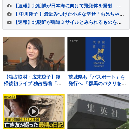
【速報】北朝鮮が日本海に向けて飛翔体を発射 韓国軍・合同参謀本部
【 中川翔子 】最近みつけた小さな幸せ「お兄ちゃんもちょっと立ったこと」「弟くんがよく笑うこと」「久々に40キロ台に戻れたこと」
【速報】北朝鮮が弾道ミサイルとみられるものを発射 防衛省
【独占取材・広末涼子】復
茨城県も「パスポート」を
帰後初ライブ 独占密着「次
発行へ 「群馬のパクリを狙
男の言葉で私が180度変わ
ってやった」「群馬県知事
って…」病名公表を決断さ
の了解も得た」
せた“次男の言葉”（特別イ
ンタビュー）