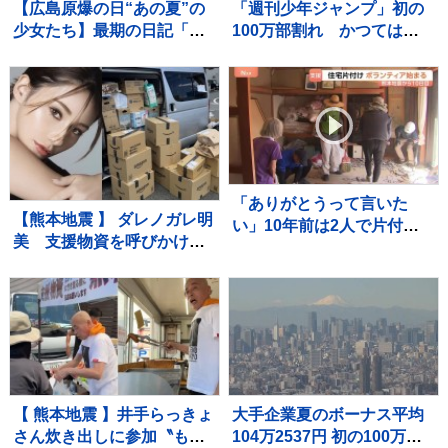
【広島原爆の日“あの夏”の
「週刊少年ジャンプ」初の
少女たち】最期の日記「き
100万部割れ かつては漫
ょうは良い日でした」と綴
画雑誌で史上最多653万部
った亡き友へ…“同級生223
を記録 国内雑誌で100万
人全滅”残された少女の葛藤
部超えゼロに
【news23】
「ありがとうって言いた
【熊本地震 】 ダレノガレ明
い」10年前は2人で片付け
美 支援物資を呼びかけ
も今回は1人 81歳一人暮
週末に現地で炊きだし「た
らしの被災者に片付けのボ
くさんの物資が届きはじめ
ランティア支援【熊本地震
ました！」「皆様本当に本
から10日目】
当にありがとうございま
す」
【 熊本地震 】井手らっきょ
大手企業夏のボーナス平均
さん炊き出しに参加〝もら
104万2537円 初の100万円