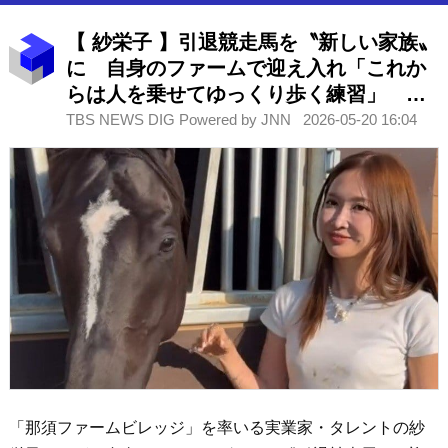
【 紗栄子 】引退競走馬を〝新しい家族〟
に 自身のファームで迎え入れ「これか
らは人を乗せてゆっくり歩く練習」 競
走馬に〝第二の人生〟を
TBS NEWS DIG Powered by JNN
2026-05-20 16:04
「那須ファームビレッジ」を率いる実業家・タレントの紗