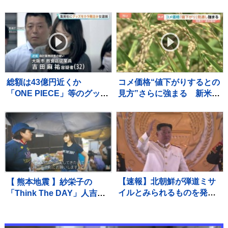
い泣きを堪え笑顔で返すの
超で過去最高に 好業績や
が精一杯〟自身の店も被害
高水準の賃上げが反映 経
に
団連最終集計
総額は43億円近くか
コメ価格“値下がりするとの
「ONE PIECE」等のグッズ
見方”さらに強まる 新米価
を大量に注文しキャンセル
格の下落見通しも影響か
繰り返した偽計業務妨害の
小売価格が値下がりしてい
疑いで女（32）逮捕「日々
くのかが焦点
の生活でストレスたま
り」 警視庁
【速報】北朝鮮が弾道ミサ
【 熊本地震 】紗栄子の
イルとみられるものを発
「Think The DAY」人吉
射 防衛省
市・八代市で状況確認と物
資拠点確保にあたる 栃木
県から給水車も派遣