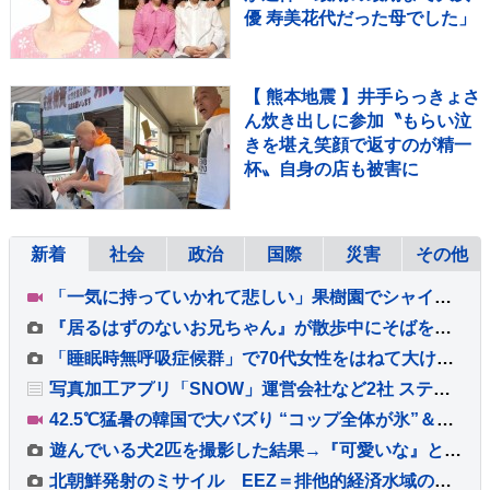
優 寿美花代だった母でした」
【 熊本地震 】井手らっきょさ
ん炊き出しに参加〝もらい泣
きを堪え笑顔で返すのが精一
杯〟自身の店も被害に
新着
社会
政治
国際
災害
その他
「一気に持っていかれて悲しい」果樹園でシャインマスカット約400房盗まれる 被害額は約80万円 栃木・佐野市
『居るはずのないお兄ちゃん』が散歩中にそばを通ったら、大型犬はどうするか？検証したら→思わず笑顔になる『再会の光景』に「嬉しいね」の声
「睡眠時無呼吸症候群」で70代女性をはねて大けがさせたか 男性役員（44）を書類送検 医療器具「シーパップ」の使用を指示されるも事故前日は使用せず 警視庁
写真加工アプリ「SNOW」運営会社など2社 ステマで措置命令 少なくとも72人に対価払い「流行のAI生成画像をSNOWで作ってみた」などXに投稿させる 消費者庁
42.5℃猛暑の韓国で大バズり “コップ全体が氷”＆マイナス5℃の極寒部屋 酷暑ビジネスの最前線を取材
遊んでいる犬2匹を撮影した結果→『可愛いな』と思っていたら…犬とは思えない『衝撃の足技』が193万再生「爆笑ｗｗ」「男子校の昼休みで草」
北朝鮮発射のミサイル EEZ＝排他的経済水域の外に落下と見られる 高市総理からは「迅速･的確な情報提供」「安全確認の徹底」「万全の態勢をとる」3点の指示