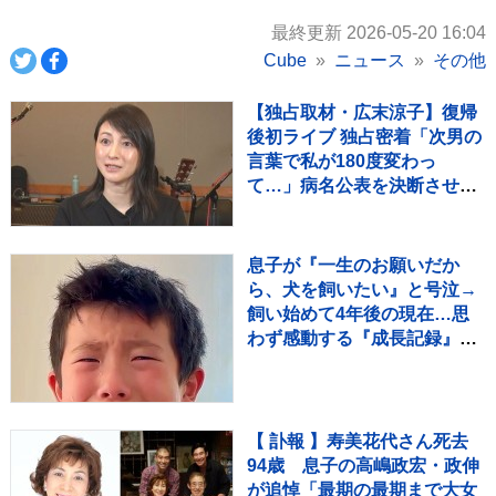
最終更新 2026-05-20 16:04
Cube
ニュース
その他
【独占取材・広末涼子】復帰
後初ライブ 独占密着「次男の
言葉で私が180度変わっ
て…」病名公表を決断させ
た“次男の言葉”（特別インタ
ビュー）
息子が『一生のお願いだか
ら、犬を飼いたい』と号泣→
飼い始めて4年後の現在…思
わず感動する『成長記録』が
255万再生「素敵」「愛溢れ
てる」
【 訃報 】寿美花代さん死去
94歳 息子の高嶋政宏・政伸
が追悼「最期の最期まで大女