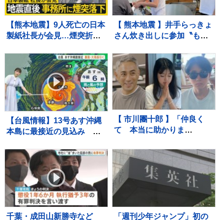
【熊本地震】9人死亡の日本
【 熊本地震 】井手らっきょ
製紙社長が会見…煙突折れ
さん炊き出しに参加〝もら
事務所に落下「極めて重く
い泣きを堪え笑顔で返すの
受け止め」 八代市などで
が精一杯〟自身の店も被害
続く断水解消のカギは“配水
に
管”【news23】
【 市川團十郎 】「仲良く
【台風情報】13号あす沖縄
て 本当に助かりま
本島に最接近の見込み ス
す、、」子どもたちと〝海
ピードを落とし暴風・大雨
外の南国リゾート〟で過ご
が長引くおそれ【予報士解
す夏休み 「移動です」次
説】
なる滞在場所へ
千葉・成田山新勝寺など
「週刊少年ジャンプ」初の