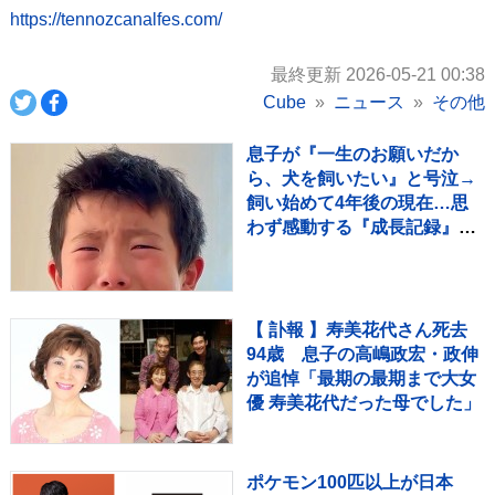
https://tennozcanalfes.com/
最終更新 2026-05-21 00:38
Cube
ニュース
その他
息子が『一生のお願いだか
ら、犬を飼いたい』と号泣→
飼い始めて4年後の現在…思
わず感動する『成長記録』が
255万再生「素敵」「愛溢れ
てる」
【 訃報 】寿美花代さん死去
94歳 息子の高嶋政宏・政伸
が追悼「最期の最期まで大女
優 寿美花代だった母でした」
ポケモン100匹以上が日本