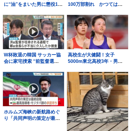
に“油”をまいた男に懲役1年
100万部割れ かつては漫
6か月、執行猶予3年の有罪
画雑誌で史上最多653万部
判決 千葉地裁
を記録 国内雑誌で100万
部超えゼロに
W杯敗退の韓国 サッカー協
高校生が大健闘！女子
会に家宅捜索 “前監督選
5000m東北高校3年・男乕
任”で不当介入か 内部資料
結衣が7位入賞、日本勢入賞
などを押収し解析へ 李大統
第1号に！女子3000m障
領も「身内重視の人事の失
害・17歳の田谷玲は今季ベ
敗だ」と痛烈批判
ストで決勝へ【U20世界陸
上】
ホルムズ海峡の新航路めぐ
り「共同声明の策定が最終
段階に」イランとオマーン