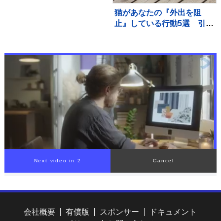
の協議 モジタバ師の承認
待ち
猫があなたの『外出を阻
止』している行動5選 引き
止める理由や上手な対応を
ご紹介
Next video in 1
Cancel
会社概要
有償版
スポンサー
ドキュメント