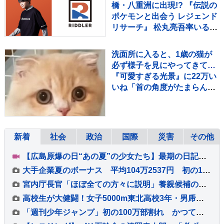
橋・八重洲に出現!? 『伝説の
ポケモンと出会う レジェンド
リサーチ』 松丸亮吾率いる
「RIDDLER」制作の謎解き
イベントも実施
洗面所に入ると、1歳の猫が
必ず様子を見にやってきて…
『可愛すぎる光景』に22万い
いね「首の角度がたまらん」
「真剣に見てるねｗ」
新着
社会
政治
国際
災害
その他
【広島原爆の日“あの夏”の少女たち】最期の日記「きょうは良い日でした」と綴った亡き友へ…“同級生223人全滅”残された少女の葛藤【news23】
大手企業夏のボーナス 平均104万2537円 初の100万円超 好業績や高水準賃上げが反映 経団連最終集計
宮内庁長官「ほぼ全ての方々に説明」養親候補の宮家皇族方に 男系男子の養子候補は「把握せず」 改正皇室典範めぐり
高校生が大健闘！女子5000m東北高校3年・男乕結衣が7位入賞、日本勢入賞第1号に！女子3000m障害・17歳の田谷玲は今季ベストで決勝へ【U20世界陸上】
「週刊少年ジャンプ」初の100万部割れ かつては漫画雑誌で史上最多653万部を記録 国内雑誌で100万部超えゼロに