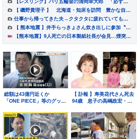
【レスリング】パリ五輪金の清岡幸大郎 「必ず優勝」9月開催アジア大会での必勝誓う「かっこいいと思ってもらえる試合に」
【 磯野貴理子 】 北海道・知床を訪問 豊かな自然で出会ったエゾシカや珍しい「十字ギツネ」などの貴重な姿を公開
仕事から帰ってきた夫→クタクタに疲れていても『赤ちゃんと犬』に向かって…あまりにも幸せな光景に絶賛の声「平和すぎる」「幸せいっぱい」
【 熊本地震 】井手らっきょさん炊き出しに参加〝もらい泣きを堪え笑顔で返すのが精一杯〟自身の店も被害に
【熊本地震】9人死亡の日本製紙社長が会見…煙突折れ事務所に落下「極めて重く受け止め」 八代市などで続く断水解消のカギは“配水管”【news23】
総額は43億円近くか
【 訃報 】寿美花代さん死去
「ONE PIECE」等のグッズ
94歳 息子の高嶋政宏・政
を大量に注文しキャンセル
伸が追悼「最期の最期まで
繰り返した偽計業務妨害の
大女優 寿美花代だった母で
疑いで女（32）逮捕「日々
した」
の生活でストレスたま
り」 警視庁