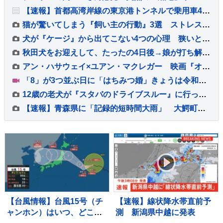
【速報】首都高湾岸線の東京港トンネルで乗用車4台が絡む玉突き事故 1人がけが 東京・品川区
猫が驚いてしまう『飼い主の行動』3選 ストレスを与える理由から信頼関係への影響まで
犬が『ケージ』から出てこない4つの心理 狭いところにずっといるときの注意点とは？
秋田犬をお迎えして、たったの4日後→娘が打ち解けすぎて…出会ったばかりと思えない『まさかの光景』が93万再生「馴染んでて草」「相棒感ｗ」
アン・ハサウェイ×ユアン・マクレガー 映画『オークストリートの異変』 【IMAX版特別予告映像＆新場面写真7点】解禁！！
「8」が3つ並ぶ日に「はちみつ婚」きょうは令和8年8月8日 婚姻届を出そうと都内の自治体窓口には多くのカップルが…
12歳の老犬が『スタバのドライブスルー』に行った結果→生まれて初めての経験で…尊すぎる光景に2万いいね「ワクワク伝わる」「超かわいい」
【速報】青森県に「記録的短時間大雨」 大鰐町付近で1時間に約90ミリの猛烈な雨 災害警戒 8日16:40時点
【台風情報】台風15号（チ
【速報】線状降水帯直前予
ャンホン）はいつ、どこ
測 新潟県中越に発表