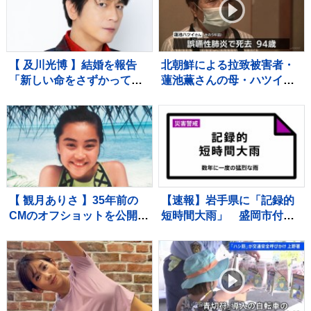
【 及川光博 】結婚を報告
北朝鮮による拉致被害者・
「新しい命をさずかってお
蓮池薫さんの母・ハツイさ
ります」お相手は一般の
ん（94）死去 進展しない
方 〝今後も俳優としてミ
拉致問題に 最後まで苛立ち
ッチーとして精進〟【 コメ
も…
ント全文 】
【 観月ありさ 】35年前の
【速報】岩手県に「記録的
CMのオフショットを公開
短時間大雨」 盛岡市付近
ファン反響「懐かしい〜」
で1時間に約100ミリの猛烈
「まさに伝説の少女」思い
な雨 災害警戒 8日16:32時
出続々 歌手デビュー35周
点
年を記念