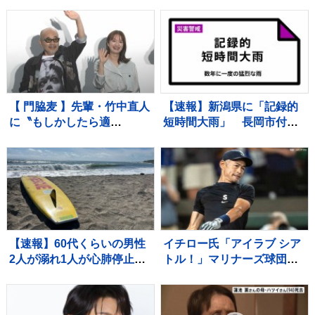
に？【進路図で見る】東日
本や北日本に影響か、大型
で強い台風13号（ドルフィ
ン）引き続き 大雨・暴風・
高潮・うねりを伴った高波
などに厳重警戒必要
【 門脇麦 】先輩・竹中直人
【速報】新潟県に「記録的
に〝もしかしたら適
短時間大雨」 長岡市付近
（当）」〟 竹中は〝監督
で1時間に約100ミリの猛烈
が望んでると、やる〟「ア
な雨 災害警戒 8日15:28時
ドリブ」認める
点
【速報】60代くらいの男性
イチロー氏「アイラブ シア
2人が溺れ1人が心肺停止
トル！」マリナーズ球団OB
千葉県南房総市の海水浴場
ホームランダービー参戦で
本拠地は大熱狂