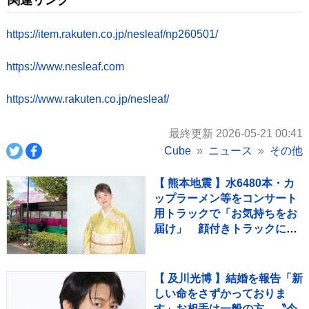
関連リンク
https://item.rakuten.co.jp/nesleaf/np260501/
https://www.nesleaf.com
https://www.rakuten.co.jp/nesleaf/
最終更新 2026-05-21 00:41
Cube
ニュース
その他
【 熊本地震 】水6480本・カ
ップラーメン等をコンサート
用トラックで「お気持ちをお
届け」 顔付きトラックにた
めらいも〝自分のことを言っ
てる場合ではない〟
【 及川光博 】結婚を報告「新
しい命をさずかっておりま
す」お相手は一般の方 〝今