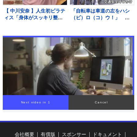
【 中川安奈 】人生初ピラテ
「自転車は車道の左をハシ
ィス「身体がスッキリ整っ
（ビ）ロ（コ）ウ！」 警
た感じがします」 ファン
視庁上野署の防犯キャラク
反響「足指が長くてとって
ター「ハシ防」が上野動物
も綺麗」「美しすぎます」
園で交通安全キャンペーン
Next video in 1
Cancel
会社概要
有償版
スポンサー
ドキュメント