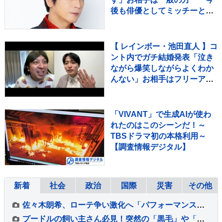
後も俳優としてミッチーとし
て精進〟【 コメント全文 】
【 レインボー・池田直人 】コ
ント内でガチ結婚発表「泣き
ながら爆笑しながらよくわか
んない」お相手はフリーアナ
ウンサー・佐藤佳奈さん ジ
ャンボたかお大祝福
「VIVANT」で生成AIが使わ
れたのはこのシーンだ！～
TBSドラマ初の本格利用～
【調査情報デジタル】
新着
社会
政治
国際
災害
その他
佐々木朗希、ローテ争い激化へ「パフォーマンスを出さないことには残っていけない」6回2失点勝敗つかずも「ゾーンで勝負できた」
プードルの飼い主さん必見！突然の「黒毛」や「直毛」は病気？【獣医師執筆】